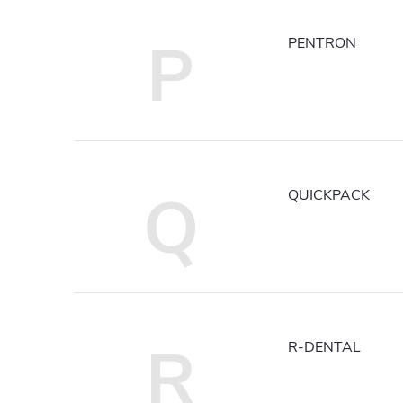
P
PENTRON
Q
QUICKPACK
R
R-DENTAL