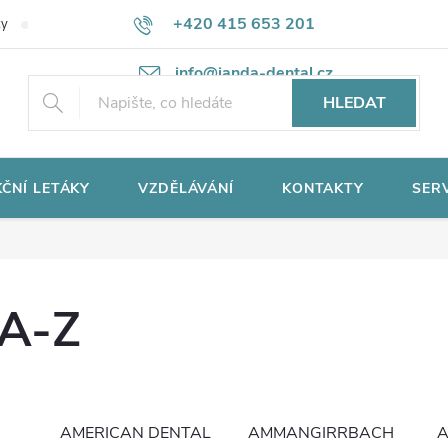
+420 415 653 201
ky
Potřebujete poradit?
Ochrana osobních údajů
info@janda-dental.cz
HLEDAT
ČNÍ LETÁKY
VZDĚLÁVÁNÍ
KONTAKTY
SER
 A-Z
AMERICAN DENTAL
AMMANGIRRBACH
A