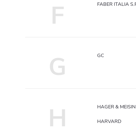
F
FABER ITALIA S.R
G
GC
H
HAGER & MEISI
HARVARD