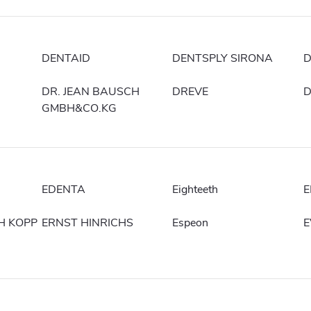
DENTAID
DENTSPLY SIRONA
D
DR. JEAN BAUSCH
DREVE
D
GMBH&CO.KG
EDENTA
Eighteeth
E
H KOPP
ERNST HINRICHS
Espeon
E