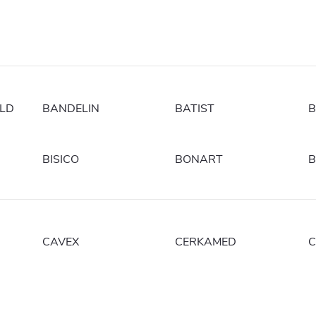
OLD
BANDELIN
BATIST
B
BISICO
BONART
B
CAVEX
CERKAMED
C