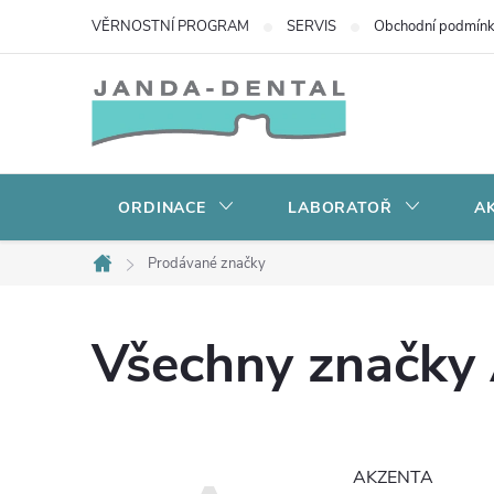
Přejít
VĚRNOSTNÍ PROGRAM
SERVIS
Obchodní podmín
na
obsah
ORDINACE
LABORATOŘ
AK
Prodávané značky
Domů
Všechny značky
AKZENTA