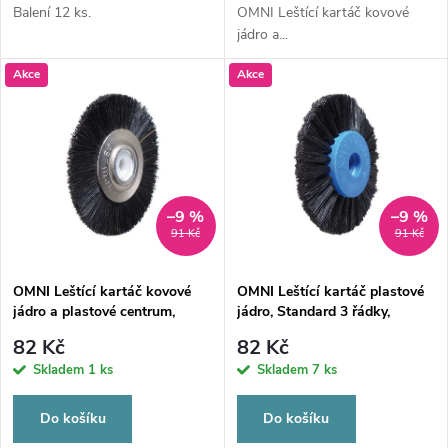
d
d
Balení 12 ks.
OMNI Leštící kartáč kovové
jádro a...
u
u
Akce
Akce
k
k
t
t
ů
ů
–9 %
–9 %
91 Kč
91 Kč
OMNI Leštící kartáč kovové
OMNI Leštící kartáč plastové
jádro a plastové centrum,
jádro, Standard 3 řádky,
23/průměr 49mm, tvrdý
26/průměr 55mm špičatý
82 Kč
82 Kč
Skladem
1 ks
Skladem
7 ks
Do košíku
Do košíku