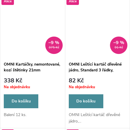
Akce
Akce
–9 %
–9 %
375 Kč
91 Kč
OMNI Kartáčky, nemontované,
OMNI Leštící kartáč dřevěné
kozí štětinky 21mm
jádro, Standard 3 řádky,
26/průměr 55mm špičatý
338 Kč
82 Kč
Na objednávku
Na objednávku
Do košíku
Do košíku
Balení 12 ks.
OMNI Leštící kartáč dřevěné
jádro,...