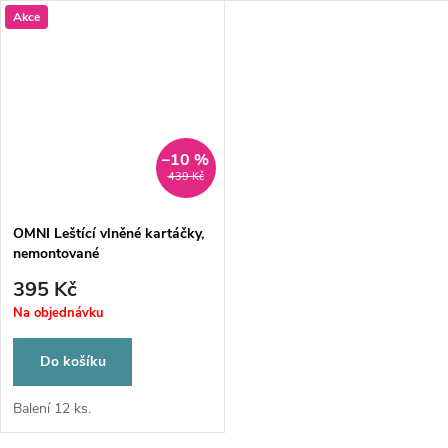
Akce
–10 %
439 Kč
OMNI Leštící vlněné kartáčky,
nemontované
395 Kč
Na objednávku
Do košíku
Balení 12 ks.