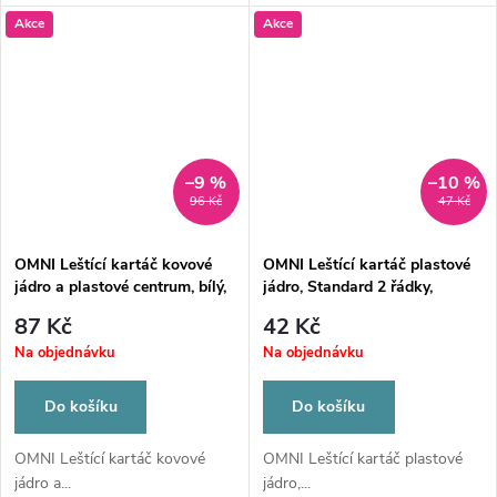
Akce
Akce
–9 %
–10 %
96 Kč
47 Kč
OMNI Leštící kartáč kovové
OMNI Leštící kartáč plastové
jádro a plastové centrum, bílý,
jádro, Standard 2 řádky,
měkký 23/průměr 49mm
26/průměr 55mm špičatý
87 Kč
42 Kč
Na objednávku
Na objednávku
Do košíku
Do košíku
OMNI Leštící kartáč kovové
OMNI Leštící kartáč plastové
jádro a...
jádro,...