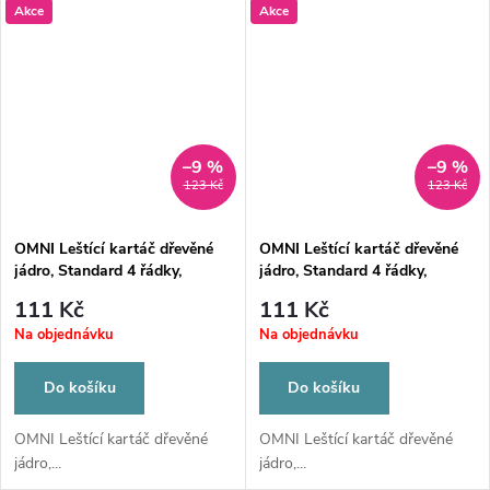
Akce
Akce
–9 %
–9 %
123 Kč
123 Kč
OMNI Leštící kartáč dřevěné
OMNI Leštící kartáč dřevěné
jádro, Standard 4 řádky,
jádro, Standard 4 řádky,
40/průměr 80mm široký
40/průměr 80mm špičatý
111 Kč
111 Kč
Na objednávku
Na objednávku
Do košíku
Do košíku
OMNI Leštící kartáč dřevěné
OMNI Leštící kartáč dřevěné
jádro,...
jádro,...