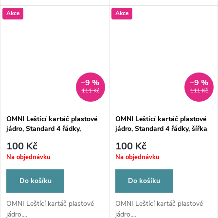
Akce
Akce
–9 %
–9 %
111 Kč
111 Kč
OMNI Leštící kartáč plastové
OMNI Leštící kartáč plastové
jádro, Standard 4 řádky,
jádro, Standard 4 řádky, šířka
40/průměr 80mm špičatý
40/průměr 80mm široký
100 Kč
100 Kč
Na objednávku
Na objednávku
Do košíku
Do košíku
OMNI Leštící kartáč plastové
OMNI Leštící kartáč plastové
jádro,...
jádro,...