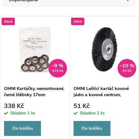
Ř
a
Nejlevnější
V
Akce
Akce
Nejdražší
z
ý
Nejprodávanější
e
p
Abecedně
n
i
–9 %
–10 %
375 Kč
57 Kč
í
s
p
OMNI Kartáčky, nemontované,
OMNI Leštící kartáč kovové
černé štětinky 17mm
jádro a kovové centrum,
p
23/průměr 49mm, tvrdý
r
338 Kč
51 Kč
r
Skladem
1 ks
Skladem
2 ks
o
o
Do košíku
Do košíku