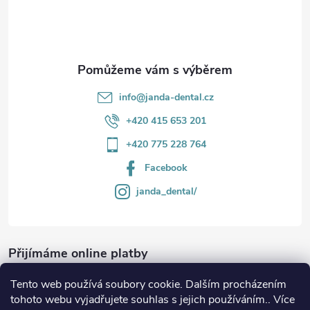
í
k
y
v
info
@
janda-dental.cz
ý
+420 415 653 201
p
+420 775 228 764
i
Facebook
s
janda_dental/
u
Přijímáme online platby
Tento web používá soubory cookie. Dalším procházením
tohoto webu vyjadřujete souhlas s jejich používáním.. Více