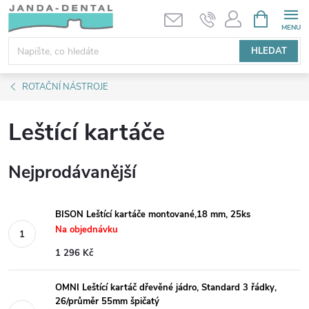
Přejít
NÁKUPNÍ
KOŠÍK
na
obsah
HLEDAT
ROTAČNÍ NÁSTROJE
Leštící kartáče
Nejprodávanější
BISON Leštící kartáče montované,18 mm, 25ks
Na objednávku
1 296 Kč
OMNI Leštící kartáč dřevěné jádro, Standard 3 řádky,
26/průměr 55mm špičatý