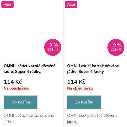
Akce
Akce
–9 %
–9 %
126 Kč
126 Kč
OMNI Leštící kartáč dřevěné
OMNI Leštící kartáč dřevěné
jádro, Super 4 řádky,
jádro, Super 4 řádky,
40/průměr 80mm široký
40/průměr 80mm špičatý
114 Kč
114 Kč
Na objednávku
Na objednávku
Do košíku
Do košíku
OMNI Leštící kartáč dřevěné
OMNI Leštící kartáč dřevěné
jádro,...
jádro,...