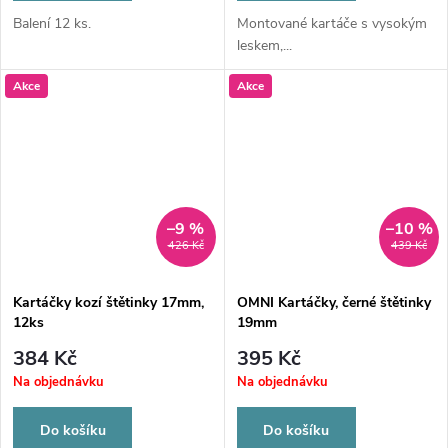
Balení 12 ks.
Montované kartáče s vysokým
leskem,...
Akce
Akce
–9 %
–10 %
426 Kč
439 Kč
Kartáčky kozí štětinky 17mm,
OMNI Kartáčky, černé štětinky
12ks
19mm
384 Kč
395 Kč
Na objednávku
Na objednávku
Do košíku
Do košíku