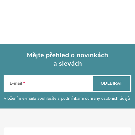
O
v
l
á
Mějte přehled o novinkách
d
a slevách
Z
a
á
c
E-mail
ODEBÍRAT
p
í
Vložením e-mailu souhlasíte s
podmínkami ochrany osobních údajů
p
a
r
t
v