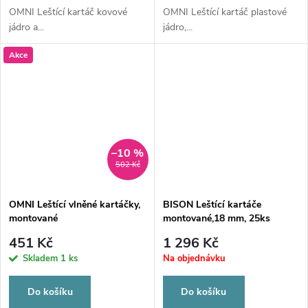
OMNI Leštící kartáč kovové
OMNI Leštící kartáč plastové
jádro a...
jádro,...
Akce
–10 %
502 Kč
OMNI Leštící vlněné kartáčky,
BISON Leštící kartáče
montované
montované,18 mm, 25ks
451 Kč
1 296 Kč
Skladem
1 ks
Na objednávku
Do košíku
Do košíku