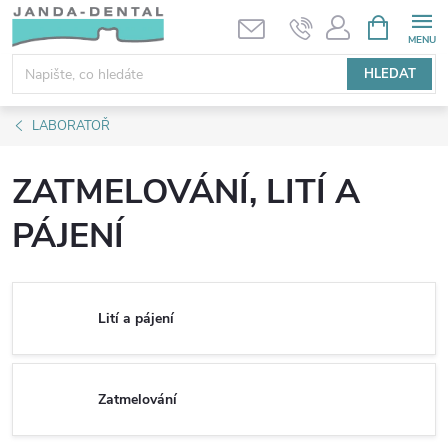
Přejít
NÁKUPNÍ
KOŠÍK
na
obsah
HLEDAT
LABORATOŘ
ZATMELOVÁNÍ, LITÍ A
PÁJENÍ
Lití a pájení
Zatmelování