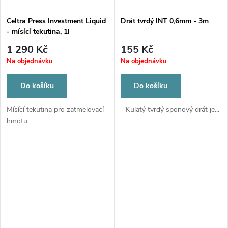
Celtra Press Investment Liquid
Drát tvrdý INT 0,6mm - 3m
- mísící tekutina, 1l
1 290 Kč
155 Kč
Na objednávku
Na objednávku
Do košíku
Do košíku
Mísící tekutina pro zatmelovací
- Kulatý tvrdý sponový drát je...
hmotu...