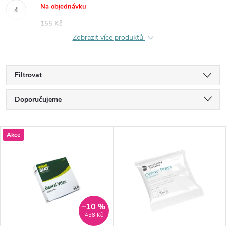
Na objednávku
155 Kč
Zobrazit více produktů
Filtrovat
Ř
Doporučujeme
a
Nejlevnější
V
Akce
Nejdražší
z
ý
Nejprodávanější
e
p
Abecedně
n
i
–10 %
458 Kč