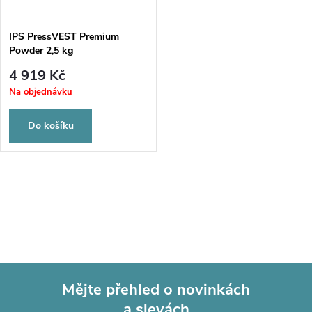
IPS PressVEST Premium
Powder 2,5 kg
4 919 Kč
Na objednávku
Do košíku
O
v
l
á
Mějte přehled o novinkách
d
a slevách