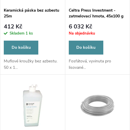
í
s
p
Keramická páska bez azbestu
Celtra Press Investment -
25m
zatmelovací hmota, 45x100 g
p
r
412 Kč
6 032 Kč
r
Skladem
1 ks
Na objednávku
o
o
Do košíku
Do košíku
d
d
Muflové kroužky bez azbestu.
Fosfátová, vyvinuta pro
50 x 1...
lisované...
u
u
k
k
t
t
ů
ů