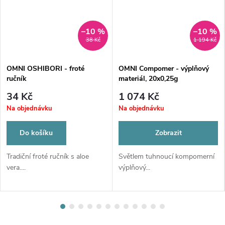
–10 %
–10 %
38 Kč
1 194 Kč
OMNI OSHIBORI - froté
OMNI Compomer - výplňový
ručník
materiál, 20x0,25g
34 Kč
1 074 Kč
Na objednávku
Na objednávku
Do košíku
Zobrazit
Tradiční froté ručník s aloe
Světlem tuhnoucí kompomerní
vera....
výplňový...