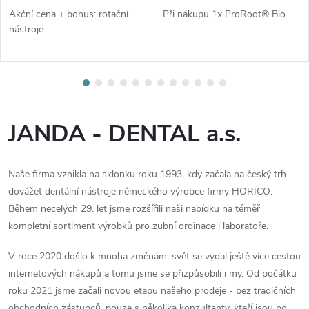
Akční cena + bonus: rotační
Při nákupu 1x ProRoot® Bio...
nástroje...
JANDA - DENTAL a.s.
Naše firma vznikla na sklonku roku 1993, kdy začala na český trh
dovážet dentální nástroje německého výrobce firmy HORICO.
Během necelých 29. let jsme rozšířili naši nabídku na téměř
kompletní sortiment výrobků pro zubní ordinace i laboratoře.
V roce 2020 došlo k mnoha změnám, svět se vydal ještě více cestou
internetových nákupů a tomu jsme se přizpůsobili i my. Od počátku
roku 2021 jsme začali novou etapu našeho prodeje - bez tradičních
obchodních zástupců, pouze s několika konzultanty, kteří jsou po