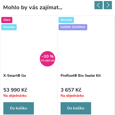
Mohlo by vás zajímat...
Akce
Novinka
Novinka
DÁREK ZDARMA
–30 %
77 287 Kč
X‑Smart® Go
ProRoot® Bio Sealer Kit
53 990 Kč
3 657 Kč
Na objednávku
Na objednávku
Do košíku
Do košíku