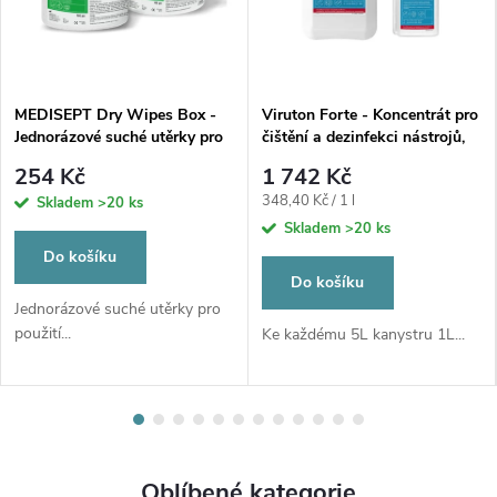
N
T
MEDISEPT Dry Wipes Box -
Viruton Forte - Koncentrát pro
A
Jednorázové suché utěrky pro
čištění a dezinfekci nástrojů,
impregnaci vybraným
5L
L
254 Kč
1 742 Kč
roztokem, 100ks vč. boxu, 16 x
Měrná
348,40 Kč / 1 l
Skladem
>20 ks
30 cm
a
cena:
Skladem
>20 ks
Do košíku
.
Do košíku
Jednorázové suché utěrky pro
s
použití...
Ke každému 5L kanystru 1L...
.
Oblíbené kategorie