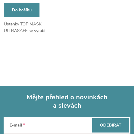
Do košíku
Ústenky TOP MASK
ULTRASAFE se vyrábí...
O
v
l
á
Mějte přehled o novinkách
d
a slevách
Z
a
á
c
E-mail
ODEBÍRAT