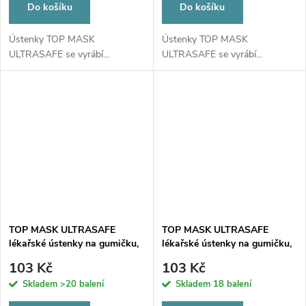
Do košíku
Do košíku
Ústenky TOP MASK
Ústenky TOP MASK
ULTRASAFE se vyrábí...
ULTRASAFE se vyrábí...
TOP MASK ULTRASAFE
TOP MASK ULTRASAFE
lékařské ústenky na gumičku,
lékařské ústenky na gumičku,
typ IIR, třívrstvé, modré, 50ks
typ IIR, třívrstvé, oranžové,
103 Kč
103 Kč
50ks
Skladem
>20 balení
Skladem
18 balení