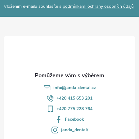
p
í
Vložením e-mailu souhlasíte s
podmínkami ochrany osobních údajů
p
a
r
t
v
í
k
y
v
info
@
janda-dental.cz
ý
+420 415 653 201
p
+420 775 228 764
i
Facebook
s
janda_dental/