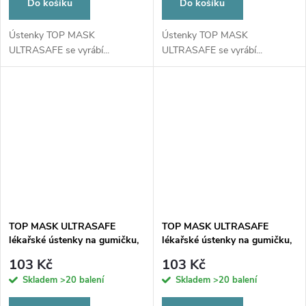
Do košíku
Do košíku
Ústenky TOP MASK
Ústenky TOP MASK
ULTRASAFE se vyrábí...
ULTRASAFE se vyrábí...
TOP MASK ULTRASAFE
TOP MASK ULTRASAFE
lékařské ústenky na gumičku,
lékařské ústenky na gumičku,
typ IIR, třívrstvé, laguna, 50ks
typ IIR, třívrstvé, lila, 50ks
103 Kč
103 Kč
Skladem
>20 balení
Skladem
>20 balení