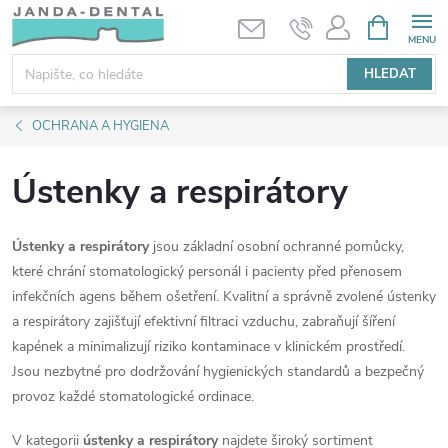
Přejít
NÁKUPNÍ
KOŠÍK
na
obsah
HLEDAT
OCHRANA A HYGIENA
Ústenky a respirátory
Ústenky a respirátory
jsou základní osobní ochranné pomůcky,
které chrání stomatologický personál i pacienty před přenosem
infekčních agens během ošetření. Kvalitní a správně zvolené ústenky
a respirátory zajišťují efektivní filtraci vzduchu, zabraňují šíření
kapének a minimalizují riziko kontaminace v klinickém prostředí.
Jsou nezbytné pro dodržování hygienických standardů a bezpečný
provoz každé stomatologické ordinace.
V kategorii
ústenky a respirátory
najdete široký sortiment