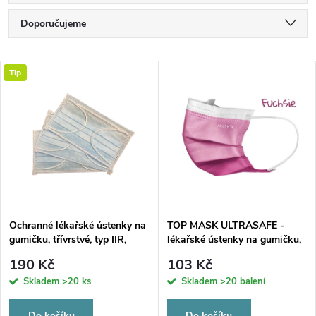
Ř
Doporučujeme
a
Nejlevnější
V
Tip
Nejdražší
z
ý
Nejprodávanější
e
p
Abecedně
n
i
í
s
p
Ochranné lékařské ústenky na
TOP MASK ULTRASAFE -
gumičku, třívrstvé, typ IIR,
lékařské ústenky na gumičku,
p
modré, 50 ks
typ IIR, třívrstvé, fuchsiové,
r
190 Kč
103 Kč
50ks
r
Skladem
>20 ks
Skladem
>20 balení
o
Do košíku
Do košíku