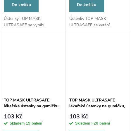
Do košíku
Do košíku
Ústenky TOP MASK
Ústenky TOP MASK
ULTRASAFE se vyrábí...
ULTRASAFE se vyrábí...
TOP MASK ULTRASAFE
TOP MASK ULTRASAFE
lékařské ústenky na gumičku,
lékařské ústenky na gumičku,
typ IIR, třívrstvé, růžové, 50ks
typ IIR, třívrstvé, světle modré,
103 Kč
103 Kč
50ks
Skladem
19 balení
Skladem
>20 balení