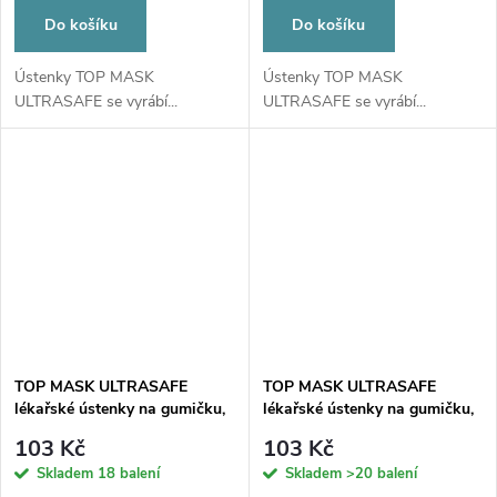
Do košíku
Do košíku
Ústenky TOP MASK
Ústenky TOP MASK
ULTRASAFE se vyrábí...
ULTRASAFE se vyrábí...
TOP MASK ULTRASAFE
TOP MASK ULTRASAFE
lékařské ústenky na gumičku,
lékařské ústenky na gumičku,
typ IIR, třívrstvé, šedé, 50ks
typ IIR, třívrstvé, zelené, 50ks
103 Kč
103 Kč
Skladem
18 balení
Skladem
>20 balení