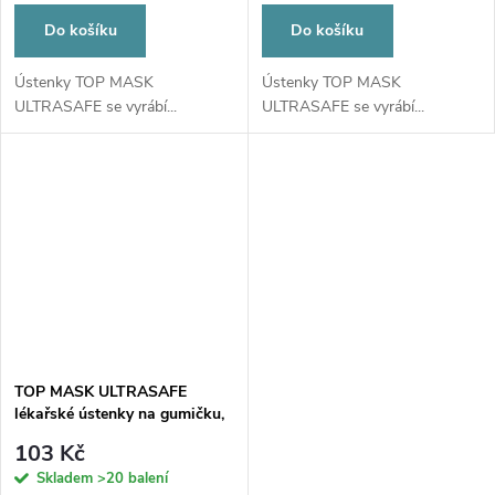
Do košíku
Do košíku
Ústenky TOP MASK
Ústenky TOP MASK
ULTRASAFE se vyrábí...
ULTRASAFE se vyrábí...
TOP MASK ULTRASAFE
lékařské ústenky na gumičku,
typ IIR, třívrstvé, žluté, 50ks
103 Kč
Skladem
>20 balení