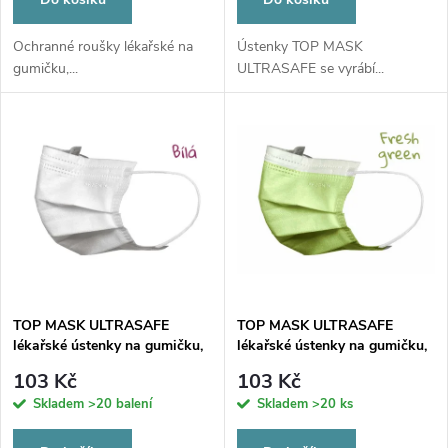
o
d
d
Ochranné roušky lékařské na
Ústenky TOP MASK
gumičku,...
ULTRASAFE se vyrábí...
u
u
k
k
t
t
ů
ů
TOP MASK ULTRASAFE
TOP MASK ULTRASAFE
lékařské ústenky na gumičku,
lékařské ústenky na gumičku,
typ IIR, třívrstvé, bílé, 50ks
typ IIR, třívrstvé, fresh green,
103 Kč
103 Kč
50ks
Skladem
>20 balení
Skladem
>20 ks