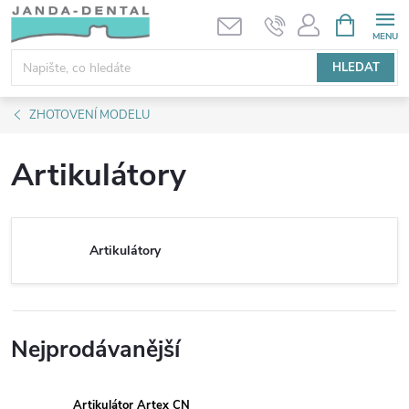
Přejít
NÁKUPNÍ
KOŠÍK
na
obsah
HLEDAT
ZHOTOVENÍ MODELU
Artikulátory
Artikulátory
Nejprodávanější
Artikulátor Artex CN