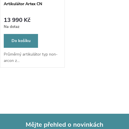
s
p
Artikulátor Artex CN
p
r
13 990 Kč
r
Na dotaz
o
o
Do košíku
d
d
Průměrný artikulátor typ non-
arcon z...
u
u
k
O
k
t
v
t
l
ů
ů
á
Mějte přehled o novinkách