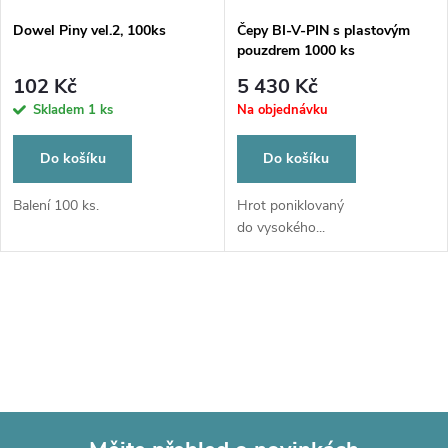
s
p
Dowel Piny vel.2, 100ks
Čepy BI-V-PIN s plastovým
pouzdrem 1000 ks
p
r
102 Kč
5 430 Kč
r
Skladem
1 ks
Na objednávku
o
o
Do košíku
Do košíku
d
d
Balení 100 ks.
Hrot poniklovaný
do vysokého...
u
u
k
O
k
t
v
t
l
ů
ů
á