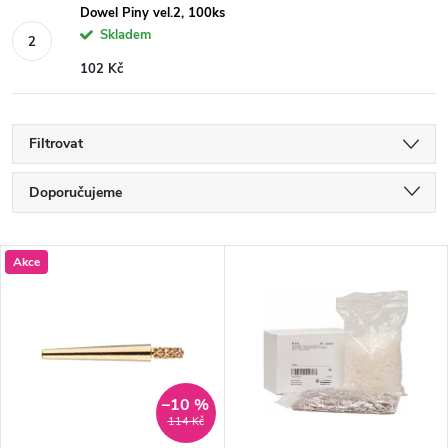
Dowel Piny vel.2, 100ks
Skladem
102 Kč
Filtrovat
Ř
Doporučujeme
a
Nejlevnější
V
Akce
Nejdražší
z
ý
Nejprodávanější
e
p
Abecedně
n
i
–10 %
114 Kč
í