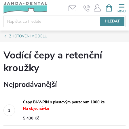
Přejít
NÁKUPNÍ
KOŠÍK
na
obsah
HLEDAT
ZHOTOVENÍ MODELU
Vodící čepy a retenční
kroužky
Nejprodávanější
Čepy BI-V-PIN s plastovým pouzdrem 1000 ks
Na objednávku
5 430 Kč