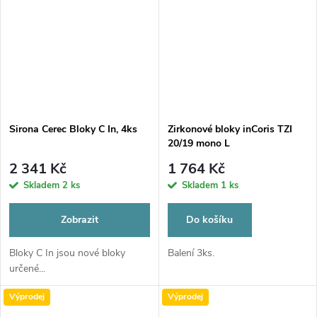
Sirona Cerec Bloky C In, 4ks
Zirkonové bloky inCoris TZI
20/19 mono L
2 341 Kč
1 764 Kč
Skladem
2 ks
Skladem
1 ks
Zobrazit
Do košíku
Bloky C In jsou nové bloky
Balení 3ks.
určené...
Výprodej
Výprodej