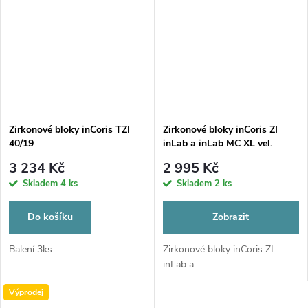
Zirkonové bloky inCoris TZI
Zirkonové bloky inCoris ZI
40/19
inLab a inLab MC XL vel.
40/15
3 234 Kč
2 995 Kč
Skladem
4 ks
Skladem
2 ks
Do košíku
Zobrazit
Balení 3ks.
Zirkonové bloky inCoris ZI
inLab a...
Výprodej