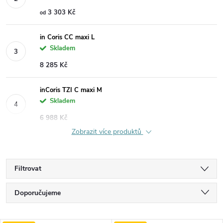
3 303 Kč
od
in Coris CC maxi L
Skladem
8 285 Kč
inCoris TZI C maxi M
Skladem
6 988 Kč
Zobrazit více produktů
Filtrovat
Ř
Doporučujeme
a
Nejlevnější