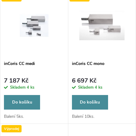
u
k
k
t
t
ů
ů
inCoris CC medi
inCoris CC mono
7 187 Kč
6 697 Kč
Skladem
4 ks
Skladem
4 ks
Do košíku
Do košíku
Balení 5ks.
Balení 10ks.
Výprodej