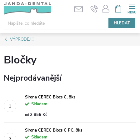
Přejít
NÁKUPNÍ
KOŠÍK
na
obsah
HLEDAT
VÝPRODEJ !!!
Bločky
Nejprodávanější
Sirona CEREC Blocs C, 8ks
Skladem
2 856 Kč
od
Sirona CEREC Blocs C PC, 8ks
Skladem