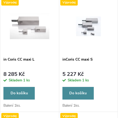
V
Výprodej
Výprodej
Nejdražší
z
ý
Nejprodávanější
e
p
Abecedně
n
i
í
s
p
in Coris CC maxi L
inCoris CC maxi S
p
r
8 285 Kč
5 227 Kč
r
Skladem
1 ks
Skladem
1 ks
o
o
Do košíku
Do košíku
d
d
Balení 1ks.
Balení 1ks.
u
Výprodej
Výprodej