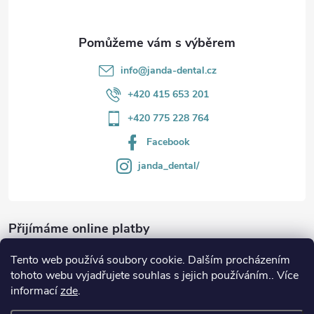
y
v
info
@
janda-dental.cz
ý
+420 415 653 201
p
+420 775 228 764
i
Facebook
s
janda_dental/
u
Přijímáme online platby
Tento web používá soubory cookie. Dalším procházením
tohoto webu vyjadřujete souhlas s jejich používáním.. Více
informací
zde
.
Informace