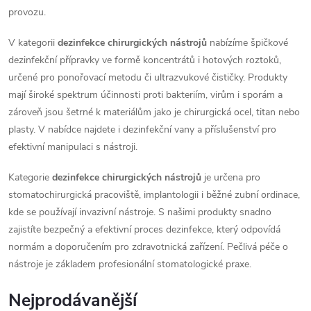
provozu.
V kategorii
dezinfekce chirurgických nástrojů
nabízíme špičkové
dezinfekční přípravky ve formě koncentrátů i hotových roztoků,
určené pro ponořovací metodu či ultrazvukové čističky. Produkty
mají široké spektrum účinnosti proti bakteriím, virům i sporám a
zároveň jsou šetrné k materiálům jako je chirurgická ocel, titan nebo
plasty. V nabídce najdete i dezinfekční vany a příslušenství pro
efektivní manipulaci s nástroji.
Kategorie
dezinfekce chirurgických nástrojů
je určena pro
stomatochirurgická pracoviště, implantologii i běžné zubní ordinace,
kde se používají invazivní nástroje. S našimi produkty snadno
zajistíte bezpečný a efektivní proces dezinfekce, který odpovídá
normám a doporučením pro zdravotnická zařízení. Pečlivá péče o
nástroje je základem profesionální stomatologické praxe.
Nejprodávanější