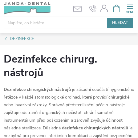
Přejít
NÁKUPNÍ
KOŠÍK
na
obsah
HLEDAT
DEZINFEKCE
Dezinfekce chirurg.
nástrojů
Dezinfekce chirurgických nástrojů
je zásadní součástí hygienického
řetězce v každé stomatologické ordinaci, která provádí chirurgické
nebo invazivní zákroky. Správná předsterilizační péče o nástroje
zajišťuje odstranění organických nečistot, chrání samotné
instrumentárium před poškozením a zároveň zvyšuje účinnost
následné sterilizace. Důsledná
dezinfekce chirurgických nástrojů
je
nezbytná pro prevenci infekčních komplikací a zajištění bezpečného