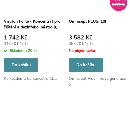
3 980 Kč
Viruton Forte - Koncentrát pro
Omnisept PLUS, 10l
čištění a dezinfekci nástrojů,
5L
1 742 Kč
3 582 Kč
Měrná
Měrná
348,40 Kč / 1 l
358,20 Kč / 1 l
cena:
cena:
Skladem
>20 ks
Na objednávku
Do košíku
Do košíku
Ke každému 5L kanystru 1L...
Omnisept Plus – nová generace
v...