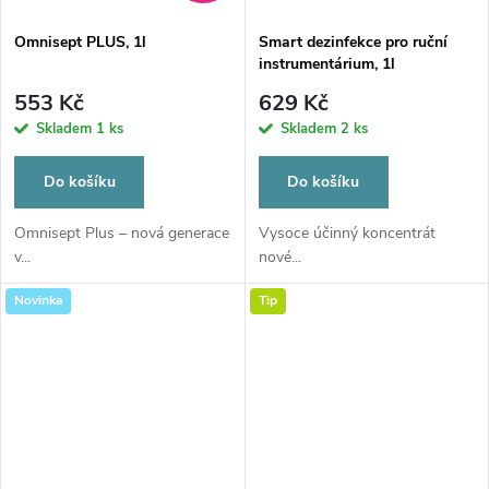
Omnisept PLUS, 1l
Smart dezinfekce pro ruční
instrumentárium, 1l
553 Kč
629 Kč
Skladem
1 ks
Skladem
2 ks
Do košíku
Do košíku
Omnisept Plus – nová generace
Vysoce účinný koncentrát
v...
nové...
Novinka
Tip