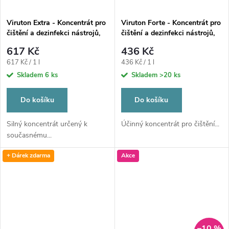
Viruton Extra - Koncentrát pro
Viruton Forte - Koncentrát pro
čištění a dezinfekci nástrojů,
čištění a dezinfekci nástrojů,
1L
1L
617 Kč
436 Kč
Měrná
Měrná
617 Kč / 1 l
436 Kč / 1 l
cena:
cena:
Skladem
6 ks
Skladem
>20 ks
Do košíku
Do košíku
Silný koncentrát určený k
Účinný koncentrát pro čištění...
současnému...
+ Dárek zdarma
Akce
–10 %