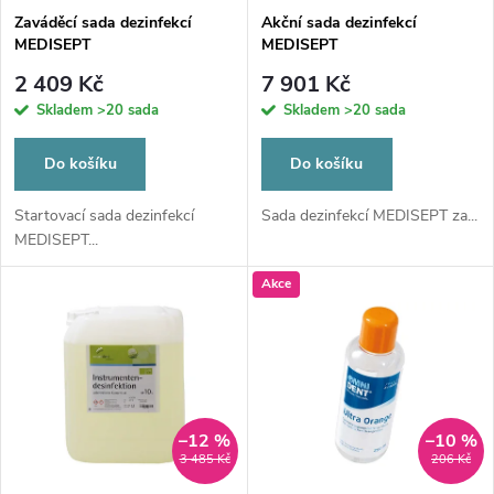
s
p
Zaváděcí sada dezinfekcí
Akční sada dezinfekcí
MEDISEPT
MEDISEPT
p
r
2 409 Kč
7 901 Kč
r
Skladem
>20 sada
Skladem
>20 sada
o
o
Do košíku
Do košíku
d
d
Startovací sada dezinfekcí
Sada dezinfekcí MEDISEPT za...
MEDISEPT...
u
u
Akce
k
k
t
t
ů
ů
–12 %
–10 %
3 485 Kč
206 Kč