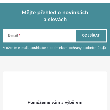
á
Mějte přehled o novinkách
d
a slevách
Z
a
á
c
E-mail
ODEBÍRAT
p
í
Vložením e-mailu souhlasíte s
podmínkami ochrany osobních údajů
p
a
r
t
v
í
k
y
v