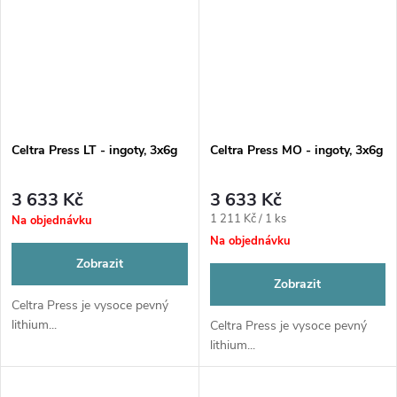
Celtra Press LT - ingoty, 3x6g
Celtra Press MO - ingoty, 3x6g
3 633 Kč
3 633 Kč
Měrná
1 211 Kč / 1 ks
Na objednávku
cena:
Na objednávku
Zobrazit
Zobrazit
Celtra Press je vysoce pevný
lithium...
Celtra Press je vysoce pevný
lithium...