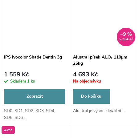
–9 %
5 214 Kč
IPS Ivocolor Shade Dentin 3g
Alustral písek Al₂O₃ 110µm
25kg
1 559 Kč
4 693 Kč
Skladem
1 ks
Na objednávku
Zobrazit
Do košíku
SD0, SD1, SD2, SD3, SD4,
Alustral je vysoce kvalitní...
SD5, SD6,...
Akce