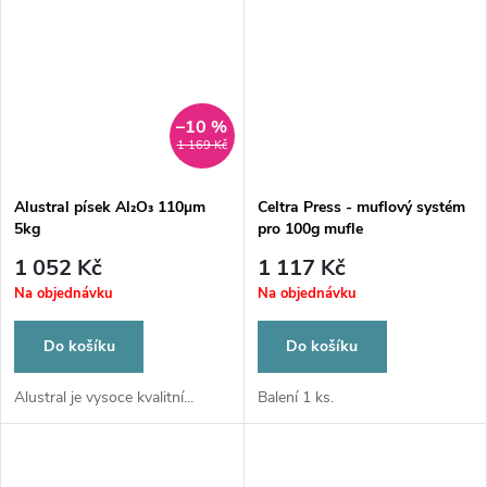
–10 %
1 169 Kč
Alustral písek Al₂O₃ 110µm
Celtra Press - muflový systém
5kg
pro 100g mufle
1 052 Kč
1 117 Kč
Na objednávku
Na objednávku
Do košíku
Do košíku
Alustral je vysoce kvalitní...
Balení 1 ks.