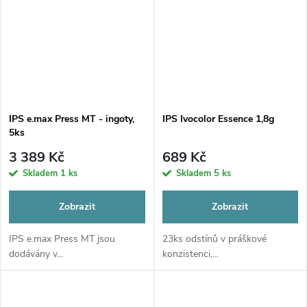
IPS e.max Press MT - ingoty,
IPS Ivocolor Essence 1,8g
5ks
3 389 Kč
689 Kč
Skladem
1 ks
Skladem
5 ks
Zobrazit
Zobrazit
IPS e.max Press MT jsou
23ks odstínů v práškové
dodávány v...
konzistenci,...