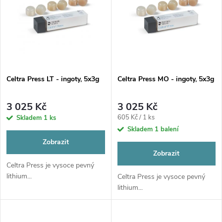
t
t
ů
ů
Celtra Press LT - ingoty, 5x3g
Celtra Press MO - ingoty, 5x3g
3 025 Kč
3 025 Kč
Měrná
605 Kč / 1 ks
Skladem
1 ks
cena:
Skladem
1 balení
Zobrazit
Zobrazit
Celtra Press je vysoce pevný
lithium...
Celtra Press je vysoce pevný
lithium...