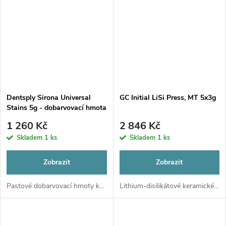
Dentsply Sirona Universal
GC Initial LiSi Press, MT 5x3g
Stains 5g - dobarvovací hmota
1 260 Kč
2 846 Kč
Skladem
1 ks
Skladem
1 ks
Zobrazit
Zobrazit
Pastové dobarvovací hmoty k...
Lithium-disilikátové keramické...