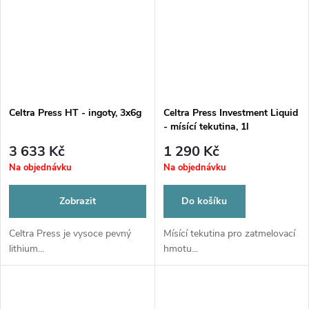
Celtra Press HT - ingoty, 3x6g
Celtra Press Investment Liquid
- mísící tekutina, 1l
3 633 Kč
1 290 Kč
Na objednávku
Na objednávku
Zobrazit
Do košíku
Celtra Press je vysoce pevný
Mísící tekutina pro zatmelovací
lithium...
hmotu...