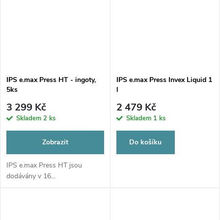
IPS e.max Press HT - ingoty,
IPS e.max Press Invex Liquid 1
5ks
l
3 299 Kč
2 479 Kč
Skladem
2 ks
Skladem
1 ks
Zobrazit
Do košíku
IPS e.max Press HT jsou
dodávány v 16...