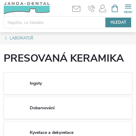
Přejít
NÁKUPNÍ
KOŠÍK
na
obsah
HLEDAT
LABORATOŘ
PRESOVANÁ KERAMIKA
Ingoty
Dobarvování
Kyvetace a dekyvetace