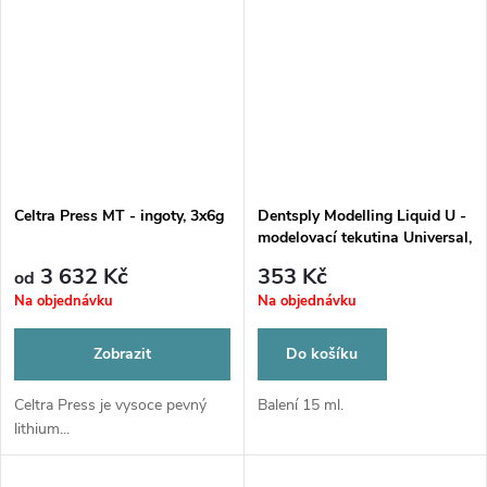
Celtra Press MT - ingoty, 3x6g
Dentsply Modelling Liquid U -
modelovací tekutina Universal,
15ml
3 632 Kč
353 Kč
od
Na objednávku
Na objednávku
Zobrazit
Do košíku
Celtra Press je vysoce pevný
Balení 15 ml.
lithium...