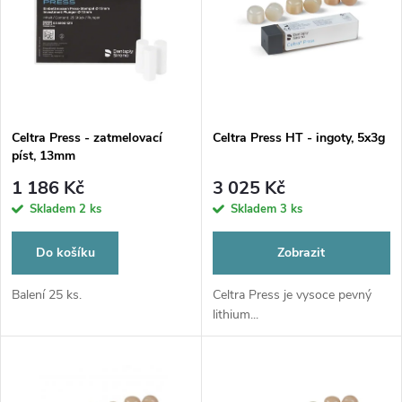
e
p
Abecedně
n
i
í
s
p
Celtra Press - zatmelovací
Celtra Press HT - ingoty, 5x3g
píst, 13mm
p
r
1 186 Kč
3 025 Kč
r
Skladem
2 ks
Skladem
3 ks
o
o
Do košíku
Zobrazit
d
d
Balení 25 ks.
Celtra Press je vysoce pevný
lithium...
u
u
k
k