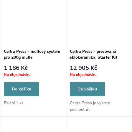
Celtra Press - muflový systém
Celtra Press - presovaná
pro 200g mufle
sklokeramika, Starter Kit
1 186 Kč
12 905 Kč
Na objednávku
Na objednávku
Do košíku
Do košíku
Balení 1 ks.
Celtra Press je vysoce
pevnostní...