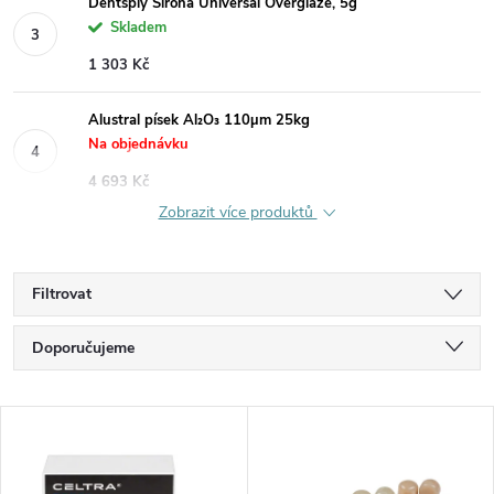
Dentsply Sirona Universal Overglaze, 5g
Skladem
1 303 Kč
Alustral písek Al₂O₃ 110µm 25kg
Na objednávku
4 693 Kč
Zobrazit více produktů
Filtrovat
Ř
Doporučujeme
a
Nejlevnější
V
Nejdražší
z
ý
Nejprodávanější