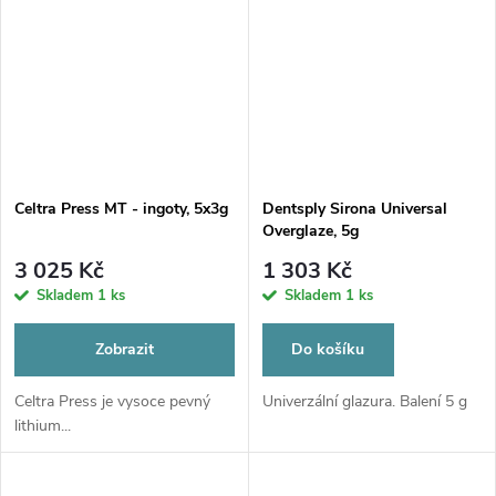
Celtra Press MT - ingoty, 5x3g
Dentsply Sirona Universal
Overglaze, 5g
3 025 Kč
1 303 Kč
Skladem
1 ks
Skladem
1 ks
Zobrazit
Do košíku
Celtra Press je vysoce pevný
Univerzální glazura. Balení 5 g
lithium...