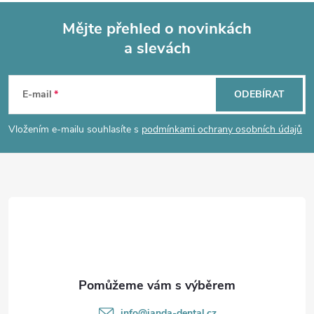
Mějte přehled o novinkách
a slevách
Z
á
E-mail
ODEBÍRAT
p
Vložením e-mailu souhlasíte s
podmínkami ochrany osobních údajů
a
t
í
info
@
janda-dental.cz