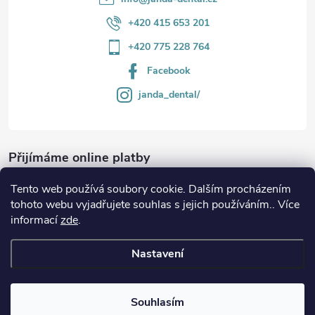
+420 415 653 201
+420 775 228 764
Facebook
janda_dental/
Přijímáme online platby
Tento web používá soubory cookie. Dalším procházením
tohoto webu vyjadřujete souhlas s jejich používáním.. Více
informací
zde
.
Informace
Nastavení
Copyright 2026
JANDA-DENTAL.cz
. Všechna práva vyhrazena.
Souhlasím
Vytvořil Shoptet