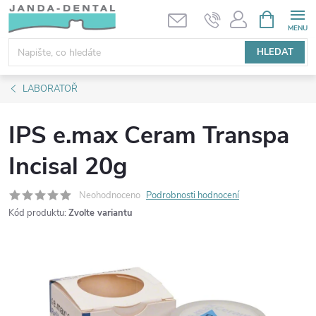
Přejít
NÁKUPNÍ
KOŠÍK
na
obsah
HLEDAT
LABORATOŘ
IPS e.max Ceram Transpa
Incisal 20g
Neohodnoceno
Podrobnosti hodnocení
Kód produktu:
Zvolte variantu