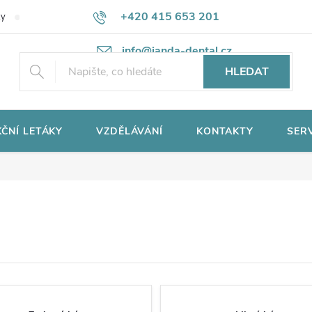
+420 415 653 201
ky
Potřebujete poradit?
Ochrana osobních údajů
info@janda-dental.cz
HLEDAT
ČNÍ LETÁKY
VZDĚLÁVÁNÍ
KONTAKTY
SER