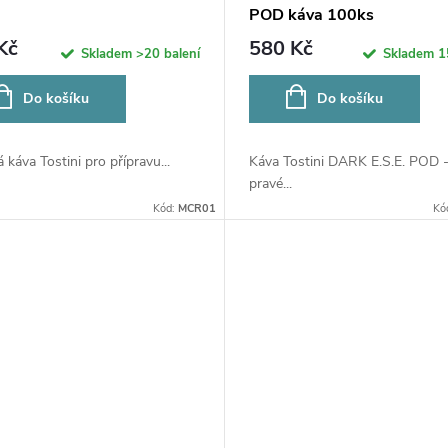
POD káva 100ks
Kč
580 Kč
Skladem
>20 balení
Skladem
1
Do košíku
Do košíku
 káva Tostini pro přípravu...
Káva Tostini DARK E.S.E. POD 
pravé...
Kód:
MCR01
Kó