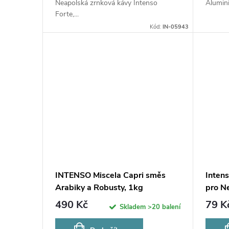
ů
Neapolská zrnková kávy Intenso
Alumini
u
Forte,...
Kód:
IN-05943
k
t
ů
INTENSO Miscela Capri směs
Intens
Arabiky a Robusty, 1kg
pro N
490 Kč
79 K
Skladem
>20 balení