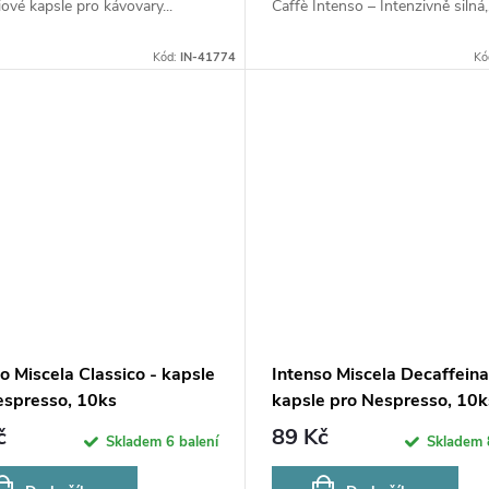
ové kapsle pro kávovary...
Caffè Intenso – Intenzivně silná,.
Kód:
IN-41774
Kó
o Miscela Classico - kapsle
Intenso Miscela Decaffeina
espresso, 10ks
kapsle pro Nespresso, 10k
č
89 Kč
Skladem
6 balení
Skladem