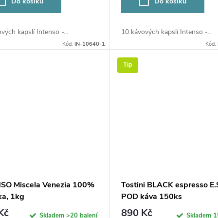
Do košíku
Do košíku
vých kapslí Intenso -...
10 kávových kapslí Intenso -...
Kód:
IN-10640-1
Kód:
Tip
SO Miscela Venezia 100%
Tostini BLACK espresso E.S
ka, 1kg
POD káva 150ks
Kč
890 Kč
Skladem
>20 balení
Skladem
1