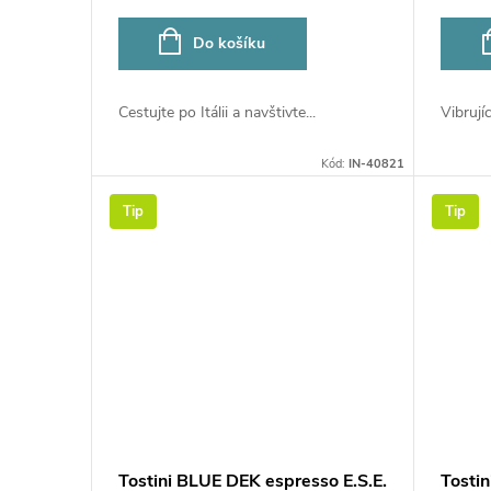
Do košíku
Cestujte po Itálii a navštivte...
Vibrujíc
Kód:
IN-40821
Tip
Tip
Tostini BLUE DEK espresso E.S.E.
Tosti