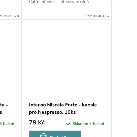
..
Caffè Intenso – Intenzivně silná,...
d:
IN-36978
Kód:
IN-40456
ta -
Intenso Miscela Forte - kapsle
s
pro Nespresso, 10ks
79 Kč
8 balení
Skladem
7 balení