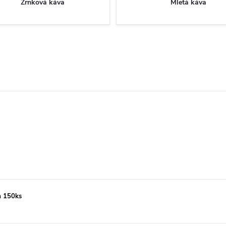
Zrnková káva
Mletá káva
a 150ks