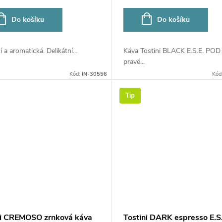
Do košíku
Do košíku
í a aromatická. Delikátní...
Káva Tostini BLACK E.S.E. POD 
pravé...
Kód:
IN-30556
Kód
Tip
ni CREMOSO zrnková káva
Tostini DARK espresso E.S.