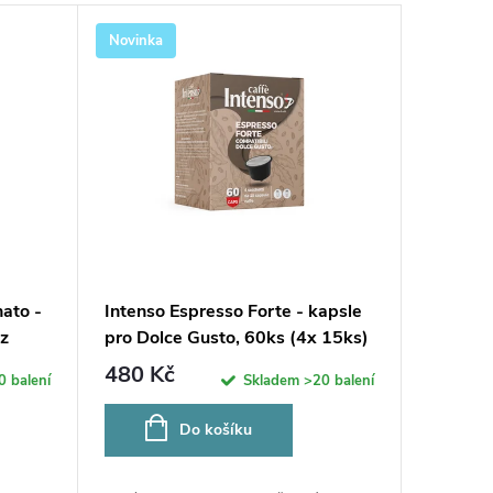
Novinka
ato -
Intenso Espresso Forte - kapsle
z
pro Dolce Gusto, 60ks (4x 15ks)
480 Kč
0 balení
Skladem
>20 balení
Do košíku