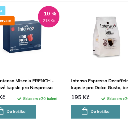
ka
–10 %
ervace
218 Kč
Intenso Miscela FRENCH -
Intenso Espresso Decaffein
kové kapsle pro Nespresso
kapsle pro Dolce Gusto, be
kofeinu, 15ks
Kč
195 Kč
Skladem
>20 balení
Skladem
>2
Do košíku
Do košíku