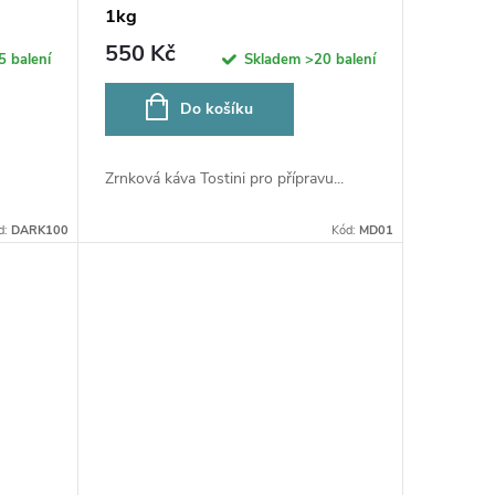
1kg
550 Kč
5 balení
Skladem
>20 balení
Do košíku
-
Zrnková káva Tostini pro přípravu...
d:
DARK100
Kód:
MD01