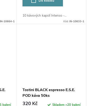
Do košíku
10 kávových kapslí Intenso -...
IN-10664-1
Kód:
IN-10633-1
.E.
Tostini BLACK espresso E.S.E.
POD káva 50ks
320 Kč
5 balení
Skladem
>20 balení