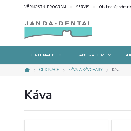
Přejít
VĚRNOSTNÍ PROGRAM
SERVIS
Obchodní podmín
na
obsah
ORDINACE
LABORATOŘ
AK
ORDINACE
KÁVA A KÁVOVARY
Káva
Domů
Káva