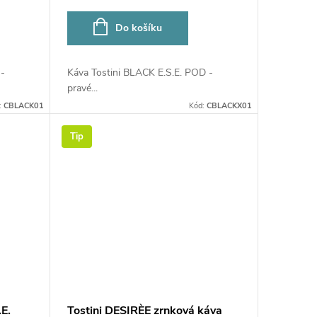
Do košíku
-
Káva Tostini BLACK E.S.E. POD -
pravé...
:
CBLACK01
Kód:
CBLACKX01
Tip
E.
Tostini DESIRÈE zrnková káva