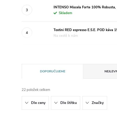
INTENSO Miscela Forte 100% Robusta,
Skladem
Tostini RED espresso E.S.E. POD káva 
Na cestě k nám
Ř
DOPORUČUJEME
NEJLEVN
a
22
položek celkem
z
Dle ceny
Dle štítku
Značky
e