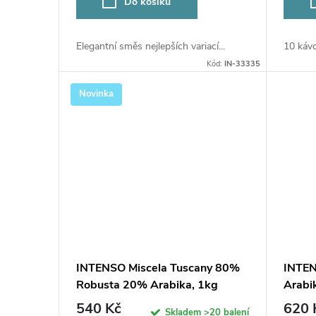
Do košíku
Elegantní směs nejlepších variací...
10 kávo
Kód:
IN-33335
Novinka
INTENSO Miscela Tuscany 80%
INTEN
Robusta 20% Arabika, 1kg
Arabi
speciální edice
540 Kč
620 
Skladem
>20 balení