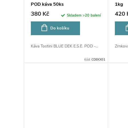
POD káva 50ks
1kg
380 Kč
420 
Skladem
>20 balení
Do košíku
Káva Tostini BLUE DEK E.S.E. POD -...
Zrnková
Kód:
CDEKX01