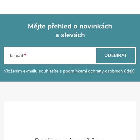
Mějte přehled o novinkách
a slevách
Z
á
E-mail
ODEBÍRAT
p
Vložením e-mailu souhlasíte s
podmínkami ochrany osobních údajů
a
t
í