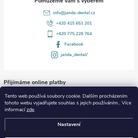
info
@
janda-dental.cz
+420 415 653 201
+420 775 228 764
Facebook
janda_dental/
Přijímáme online platby
Tento web používá soubory cookie. Dalším procházením
tohoto webu vyjadřujete souhlas s jejich používáním.. Více
informací
zde
.
Informace
Nastavení