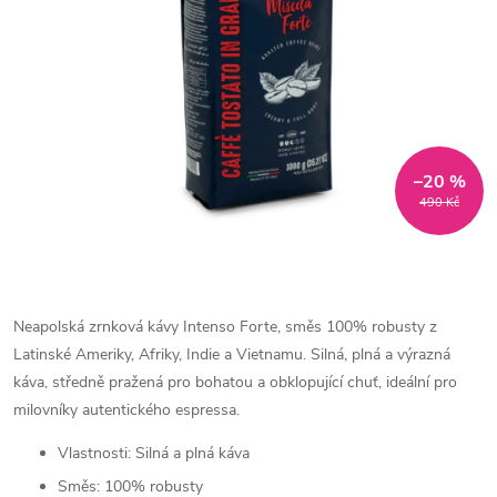
–20 %
490 Kč
Neapolská zrnková
kávy Intenso Forte, směs 100% robusty z
Latinské Ameriky, Afriky, Indie a Vietnamu.
Silná, plná a výrazná
káva, středně pražená pro bohatou a obklopující chuť, ideální pro
milovníky autentického espressa.
Vlastnosti: Silná a plná káva
Směs: 100% robusty