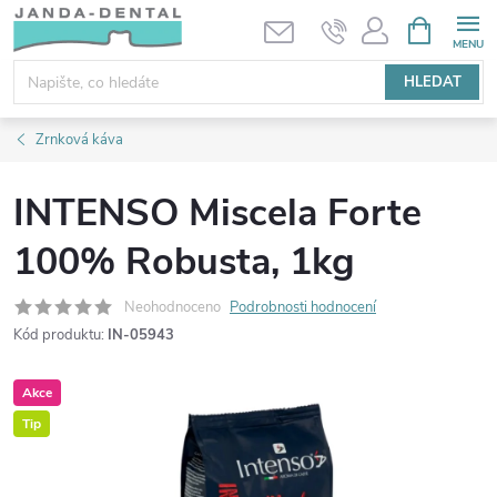
Přejít
NÁKUPNÍ
KOŠÍK
na
obsah
HLEDAT
Zrnková káva
INTENSO Miscela Forte
100% Robusta, 1kg
Neohodnoceno
Podrobnosti hodnocení
Kód produktu:
IN-05943
Akce
Tip