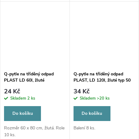
Q-pytle na tříděný odpad
Q-pytle na tříděný odpad
PLAST LD 60l, žluté
PLAST, LD 120l, žluté typ 50
24 Kč
34 Kč
Skladem
2 ks
Skladem
>20 ks
Do košíku
Do košíku
Rozměr 60 x 80 cm, žlutá. Role
Balení 8 ks.
10 ks.