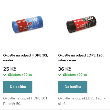
V
Nejdražší
z
ý
Nejprodávanější
e
p
Abecedně
n
i
í
s
p
Q-pytle na odpad HDPE 30l,
Q-pytle na odpad LDPE 120l,
modré
silné, černé
p
r
25 Kč
36 Kč
r
Skladem
>20 ks
Skladem
>20 ks
o
o
Do košíku
Do košíku
d
d
Q-pytle na odpad HDPE 30 l.
Q-pytle na odpad LDPE 120 l -
Rozměr 50...
silné....
u