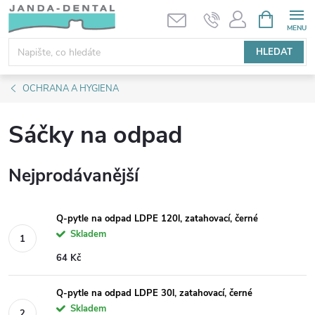
Přejít
NÁKUPNÍ
KOŠÍK
na
obsah
HLEDAT
OCHRANA A HYGIENA
Sáčky na odpad
Nejprodávanější
Q-pytle na odpad LDPE 120l, zatahovací, černé
Skladem
64 Kč
Q-pytle na odpad LDPE 30l, zatahovací, černé
Skladem