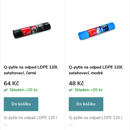
u
k
k
t
t
ů
ů
Q-pytle na odpad LDPE 120l,
Q-pytle na odpad LDPE 120l,
zatahovací, černé
zatahovací, modré
64 Kč
48 Kč
Skladem
>20 ks
Skladem
>20 ks
Do košíku
Do košíku
Q-pytle na odpad LDPE 120 l
Q-pytle na odpad LDPE 120 l
-...
-...