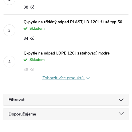
38 Kč
Q-pytle na tříděný odpad PLAST, LD 120l, žluté typ 50
Skladem
34 Kč
Q-pytle na odpad LDPE 120l, zatahovací, modré
Skladem
48 Kč
Zobrazit více produktů
Filtrovat
Ř
Doporučujeme
a
Nejlevnější