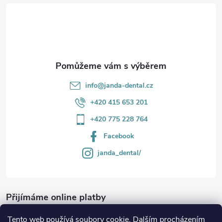
t
v
í
k
y
v
info
@
janda-dental.cz
ý
+420 415 653 201
p
+420 775 228 764
i
Facebook
s
janda_dental/
u
Přijímáme online platby
Tento web používá soubory cookie. Dalším procházením