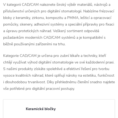
V kategorii CAD/CAM naleznete široký výběr materiálů, nástrojů a
příslušenství určených pro digitální stomatologii. Nabízíme frézovací
bloky z keramiky, zirkonu, kompozitu a PMMA, lešticí a opracovací
pomůcky, skenery, adhezivní systémy a speciální přípravky pro fixaci
a úpravu protetických náhrad. Veškerý sortiment odpovídá
požadavkům moderních CAD/CAM systémů a je kompatibilní s
běžně používanými zařízeními na trhu.
Kategorie CAD/CAM je určena pro zubní lékaře a techniky, kteří
chtějí využívat výhod digitální stomatologie ve své každodenní praxi.
S našimi produkty získáte spolehlivé a efektivní řešení pro tvorbu
vysoce kvalitních náhrad, které splňují nároky na estetiku, funkčnost
i dlouhodobou trvanlivost. Díky přehlednému členění snadno najdete
vše potřebné pro digitální pracovní postupy.
Keramické bločky