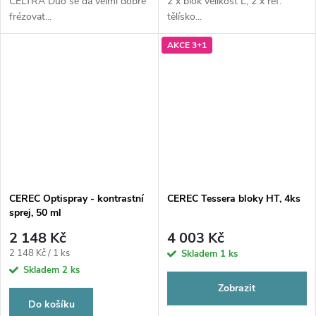
CELTRA Duo se dá velmi dobře
2 x blok velikost L, 2 x ref.
frézovat...
tělísko...
AKCE 3+1
CEREC Optispray - kontrastní
CEREC Tessera bloky HT, 4ks
sprej, 50 ml
2 148 Kč
4 003 Kč
Měrná
2 148 Kč / 1 ks
Skladem
1 ks
cena:
Skladem
2 ks
Zobrazit
Do košíku