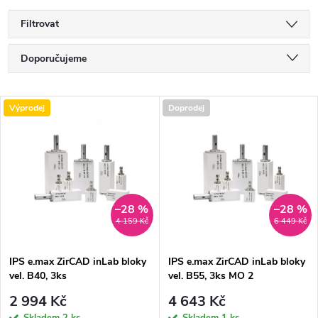
Filtrovat
Ř
Doporučujeme
a
Nejlevnější
V
Výprodej
Doprodej
Nejdražší
z
ý
Nejprodávanější
e
p
Abecedně
n
i
–28 %
–28 %
4 159 Kč
6 449 Kč
í
s
p
IPS e.max ZirCAD inLab bloky
IPS e.max ZirCAD inLab bloky
vel. B40, 3ks
vel. B55, 3ks MO 2
p
r
2 994 Kč
4 643 Kč
Skladem
2 ks
Skladem
1 ks