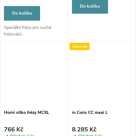
Do košíku
Do košíku
Speciální frézy pro suché
frézování...
Výprodej
Horní sítko frézy MCXL
in Coris CC maxi L
766 Kč
8 285 Kč