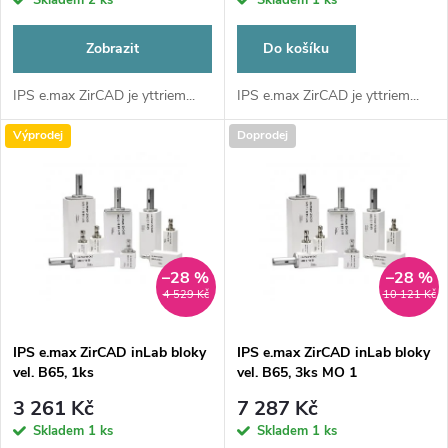
r
o
o
Zobrazit
Do košíku
d
d
IPS e.max ZirCAD je yttriem...
IPS e.max ZirCAD je yttriem...
u
Výprodej
Doprodej
u
k
k
t
t
ů
–28 %
–28 %
ů
4 529 Kč
10 121 Kč
IPS e.max ZirCAD inLab bloky
IPS e.max ZirCAD inLab bloky
vel. B65, 1ks
vel. B65, 3ks MO 1
3 261 Kč
7 287 Kč
Skladem
1 ks
Skladem
1 ks