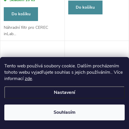
Do košíku
Do košíku
Náhradní filtr pro CEREC
inLab...
Tento web používá soubory cookie. Dalším procházením
tohoto webu vyjadřujete souhlas s jejich používáním.. Více
informací
zde
.
Nastavení
Primemill Bur 0,5 CS
Primemill Bur 1,0 CS
Souhlasím
7 163 Kč
7 163 Kč