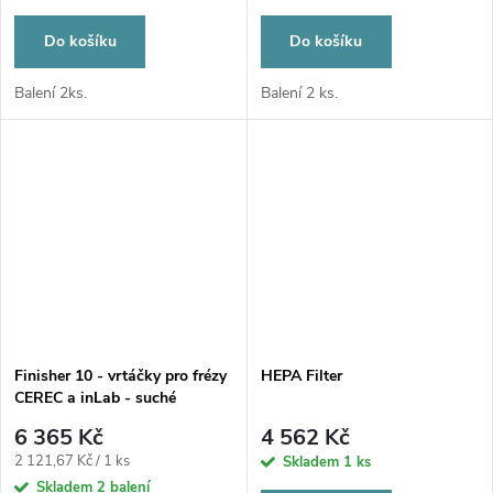
Do košíku
Do košíku
Balení 2ks.
Balení 2 ks.
Finisher 10 - vrtáčky pro frézy
HEPA Filter
CEREC a inLab - suché
frézování zirkonu
6 365 Kč
4 562 Kč
Měrná
2 121,67 Kč / 1 ks
Skladem
1 ks
cena:
Skladem
2 balení