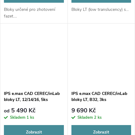
Bloky určené pro zhotovení
Bloky LT (low translucency) s...
fazet....
IPS e.max CAD CEREC/inLab
IPS e.max CAD CEREC/inLab
bloky LT, 12/14/16, 5ks
bloky LT, B32, 3ks
5 490 Kč
9 690 Kč
od
Skladem
1 ks
Skladem
2 ks
Zobrazit
Zobrazit