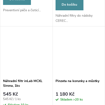
Do košíku
Preventivní péče a čisticí...
Náhradní filtry do nádoby
CEREC...
Náhradní filtr inLab MCXL
Pinzeta na korunky a můstky
Sirona, 1ks
545 Kč
1 180 Kč
Měrná
545 Kč / 1 ks
Skladem
>20 ks
cena:
Skladem
10 ks