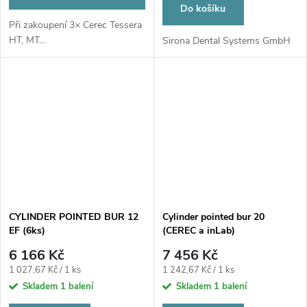
Do košíku
Při zakoupení 3× Cerec Tessera
HT, MT...
Sirona Dental Systems GmbH
CYLINDER POINTED BUR 12
Cylinder pointed bur 20
EF (6ks)
(CEREC a inLab)
6 166 Kč
7 456 Kč
Měrná
Měrná
1 027,67 Kč / 1 ks
1 242,67 Kč / 1 ks
cena:
cena:
Skladem
1 balení
Skladem
1 balení