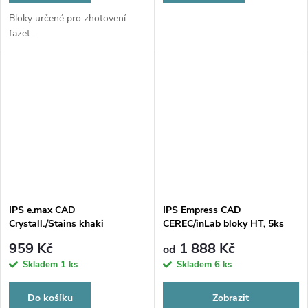
Bloky určené pro zhotovení
fazet....
IPS e.max CAD
IPS Empress CAD
Crystall./Stains khaki
CEREC/inLab bloky HT, 5ks
959 Kč
1 888 Kč
od
Skladem
1 ks
Skladem
6 ks
Do košíku
Zobrazit