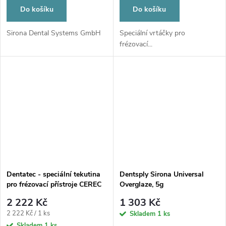
Do košíku
Do košíku
Sirona Dental Systems GmbH
Speciální vrtáčky pro
frézovací...
Dentatec - speciální tekutina
Dentsply Sirona Universal
pro frézovací přístroje CEREC
Overglaze, 5g
MC XL , 1000 ml
2 222 Kč
1 303 Kč
Měrná
2 222 Kč / 1 ks
Skladem
1 ks
cena:
Skladem
1 ks