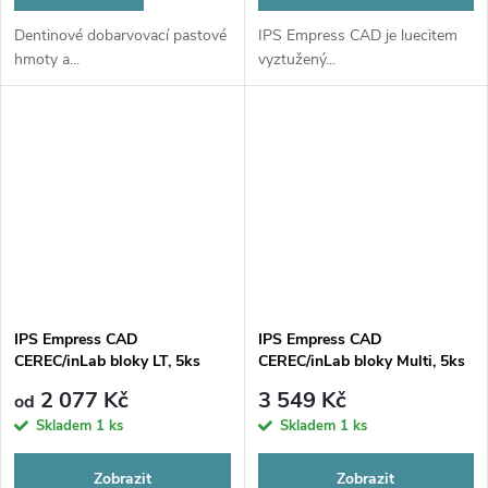
Dentinové dobarvovací pastové
IPS Empress CAD je luecitem
hmoty a...
vyztužený...
IPS Empress CAD
IPS Empress CAD
CEREC/inLab bloky LT, 5ks
CEREC/inLab bloky Multi, 5ks
2 077 Kč
3 549 Kč
od
Skladem
1 ks
Skladem
1 ks
Zobrazit
Zobrazit