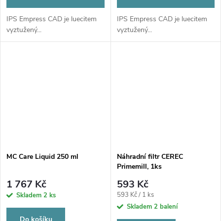
IPS Empress CAD je luecitem
IPS Empress CAD je luecitem
vyztužený...
vyztužený...
MC Care Liquid 250 ml
Náhradní filtr CEREC
Primemill, 1ks
1 767 Kč
593 Kč
Měrná
593 Kč / 1 ks
Skladem
2 ks
cena:
Skladem
2 balení
Do košíku