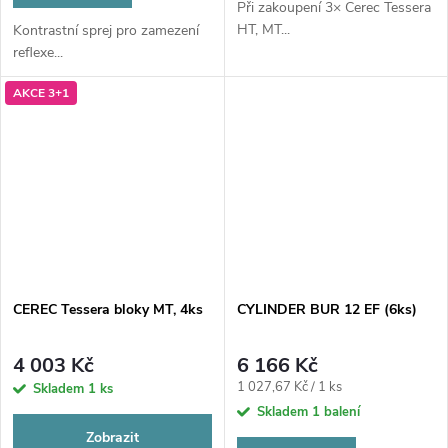
Při zakoupení 3× Cerec Tessera
HT, MT...
Kontrastní sprej pro zamezení
reflexe...
AKCE 3+1
CEREC Tessera bloky MT, 4ks
CYLINDER BUR 12 EF (6ks)
4 003 Kč
6 166 Kč
Měrná
1 027,67 Kč / 1 ks
Skladem
1 ks
cena:
Skladem
1 balení
Zobrazit