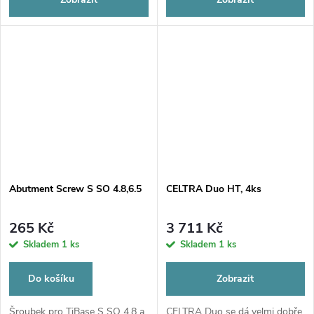
Abutment Screw S SO 4.8,6.5
CELTRA Duo HT, 4ks
265 Kč
3 711 Kč
Skladem
1 ks
Skladem
1 ks
Do košíku
Zobrazit
Šroubek pro TiBase S SO 4.8 a
CELTRA Duo se dá velmi dobře