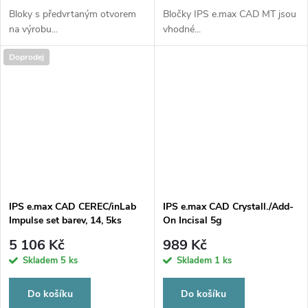
Bloky s předvrtaným otvorem
Bločky IPS e.max CAD MT jsou
na výrobu...
vhodné...
Doprodej
IPS e.max CAD CEREC/inLab
IPS e.max CAD Crystall./Add-
Impulse set barev, 14, 5ks
On Incisal 5g
5 106 Kč
989 Kč
Skladem
5 ks
Skladem
1 ks
Do košíku
Do košíku