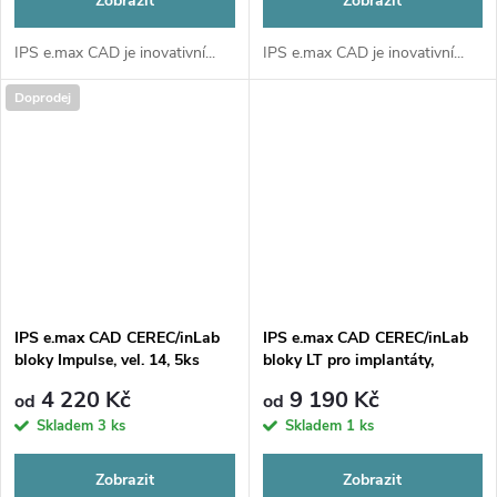
Zobrazit
Zobrazit
IPS e.max CAD je inovativní...
IPS e.max CAD je inovativní...
Doprodej
IPS e.max CAD CEREC/inLab
IPS e.max CAD CEREC/inLab
bloky Impulse, vel. 14, 5ks
bloky LT pro implantáty,
14S/14L/16S/16L, 5ks
4 220 Kč
9 190 Kč
od
od
Skladem
3 ks
Skladem
1 ks
Zobrazit
Zobrazit