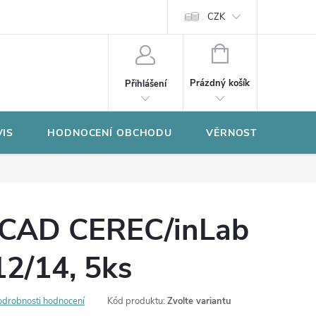
CZK
NÁKUPNÍ
KOŠÍK
Prázdný košík
Přihlášení
VIS
HODNOCENÍ OBCHODU
VĚRNOSTNÍ PROGR
 CAD CEREC/inLab
12/14, 5ks
odrobnosti hodnocení
Kód produktu:
Zvolte variantu