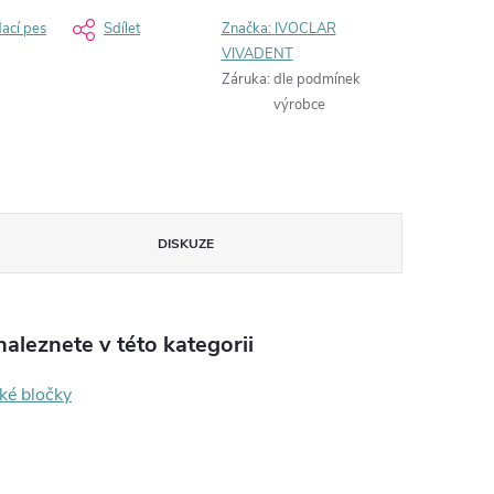
dací pes
Sdílet
Značka:
IVOCLAR
VIVADENT
Záruka
:
dle podmínek
výrobce
DISKUZE
aleznete v této kategorii
ké bločky