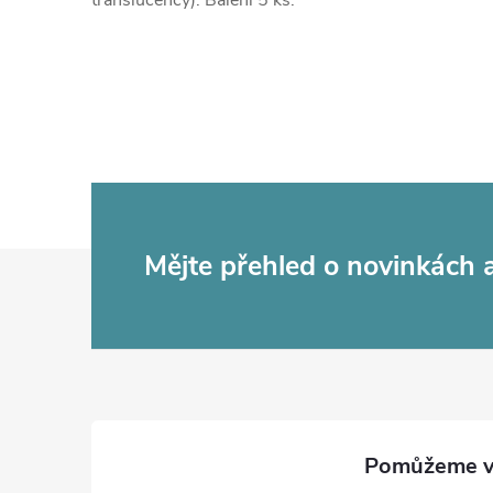
translucency). Balení 5 ks.
Z
Mějte přehled o novinkách
á
p
a