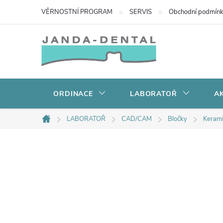
Přejít
VĚRNOSTNÍ PROGRAM
SERVIS
Obchodní podmín
na
obsah
ORDINACE
LABORATOŘ
AK
LABORATOŘ
CAD/CAM
Bločky
Kerami
Domů