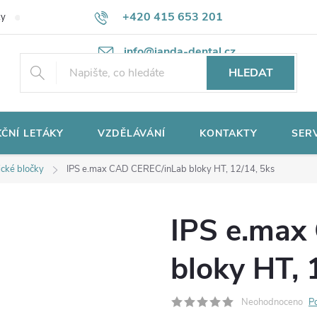
+420 415 653 201
ky
Potřebujete poradit?
Ochrana osobních údajů
info@janda-dental.cz
HLEDAT
ČNÍ LETÁKY
VZDĚLÁVÁNÍ
KONTAKTY
SER
cké bločky
IPS e.max CAD CEREC/inLab bloky HT, 12/14, 5ks
IPS e.max
bloky HT, 
Neohodnoceno
P