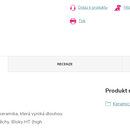
Dotaz k produktu
Hlí
Tisk
RECENZE
Produkt n
Keramic
okeramika, která vyniká dlouhou
pěchy. Bloky HT (high