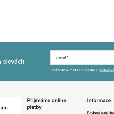
E-mail
a slevách
Vložením e-mailu souhlasíte s
podmínka
Přijímáme online
Informace
platby
Povinná publicit