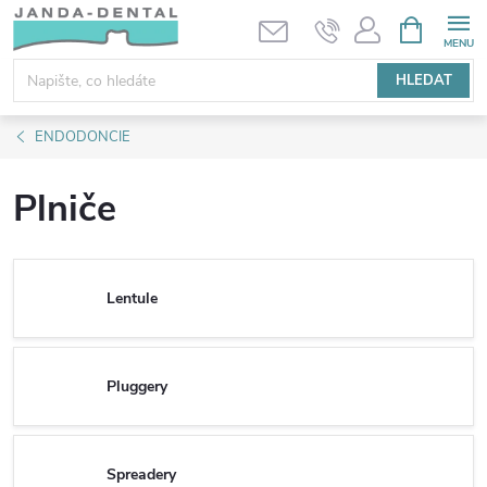
Přejít
NÁKUPNÍ
KOŠÍK
na
obsah
HLEDAT
ENDODONCIE
Plniče
Lentule
Pluggery
Spreadery