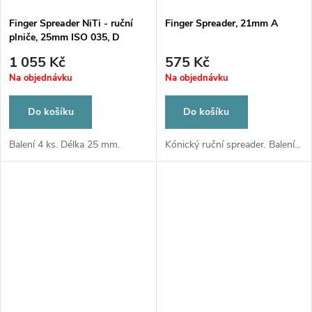
Finger Spreader NiTi - ruční
Finger Spreader, 21mm A
plniče, 25mm ISO 035, D
1 055 Kč
575 Kč
Na objednávku
Na objednávku
Do košíku
Do košíku
Balení 4 ks. Délka 25 mm.
Kónický ruční spreader. Balení...