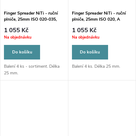
Finger Spreader NiTi - ruční
Finger Spreader NiTi - ruční
plniče, 25mm ISO 020-035,
plniče, 25mm ISO 020, A
ABCD
1 055 Kč
1 055 Kč
Na objednávku
Na objednávku
Do košíku
Do košíku
Balení 4 ks - sortiment. Délka
Balení 4 ks. Délka 25 mm.
25 mm.