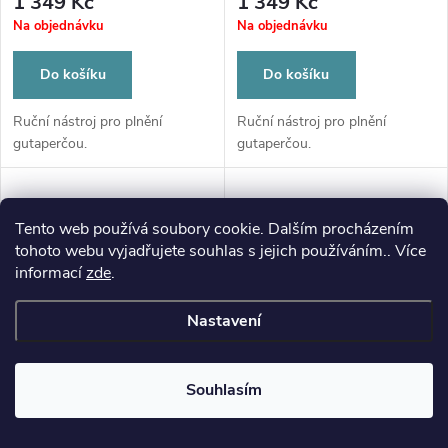
1 349 Kč
1 349 Kč
Na objednávku
Na objednávku
Do košíku
Do košíku
Ruční nástroj pro plnění
Ruční nástroj pro plnění
gutaperčou.
gutaperčou.
Tento web používá soubory cookie. Dalším procházením
tohoto webu vyjadřujete souhlas s jejich používáním.. Více
informací
zde
.
Nastavení
Souhlasím
SPREADER A - ruční výplňový
SPREADER A - ruční výplňový
nástroj, 060
nástroj, sortiment 30-60