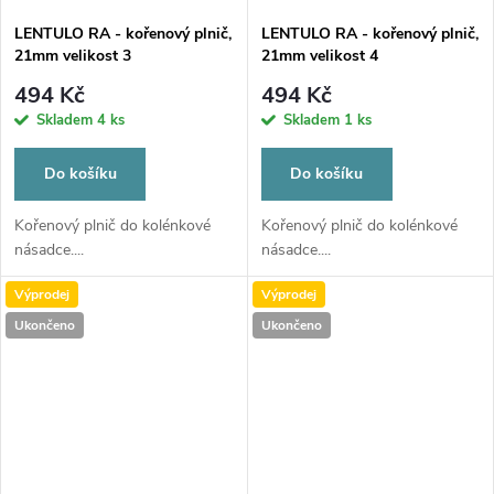
LENTULO RA - kořenový plnič,
LENTULO RA - kořenový plnič,
21mm velikost 3
21mm velikost 4
494 Kč
494 Kč
Skladem
4 ks
Skladem
1 ks
Do košíku
Do košíku
Kořenový plnič do kolénkové
Kořenový plnič do kolénkové
násadce....
násadce....
Výprodej
Výprodej
Ukončeno
Ukončeno