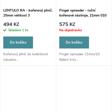
LENTULO RA - kořenový plnič,
Finger spreader - ruční
25mm velikost 3
kořenové nástroje, 21mm 010
494 Kč
575 Kč
Skladem
1 ks
Na objednávku
Do košíku
Do košíku
Kořenový plnič do kolénkové
Finger spreader 21mm/10.
násadce....
Balení 4 ks,...