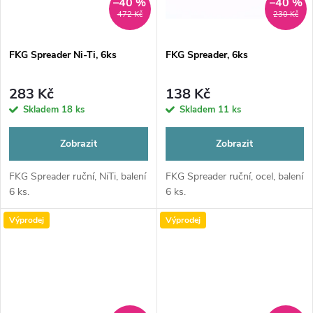
ů
–40 %
–40 %
472 Kč
230 Kč
FKG Spreader Ni-Ti, 6ks
FKG Spreader, 6ks
283 Kč
138 Kč
Skladem
18 ks
Skladem
11 ks
Zobrazit
Zobrazit
FKG Spreader ruční, NiTi, balení
FKG Spreader ruční, ocel, balení
6 ks.
6 ks.
Výprodej
Výprodej