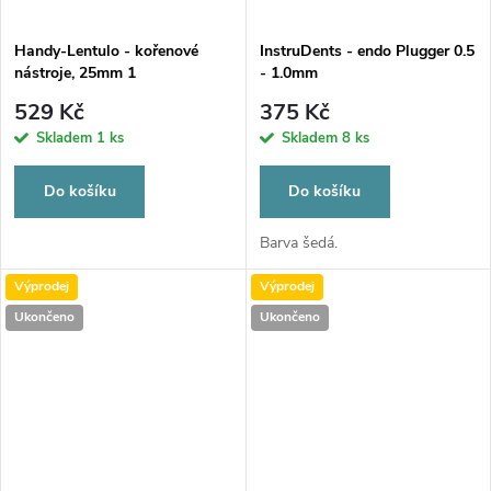
Handy-Lentulo - kořenové
InstruDents - endo Plugger 0.5
nástroje, 25mm 1
- 1.0mm
529 Kč
375 Kč
Skladem
1 ks
Skladem
8 ks
Do košíku
Do košíku
Barva šedá.
Výprodej
Výprodej
Ukončeno
Ukončeno