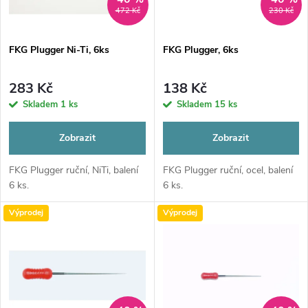
i
472 Kč
230 Kč
í
s
p
FKG Plugger Ni-Ti, 6ks
FKG Plugger, 6ks
p
r
283 Kč
138 Kč
r
Skladem
1 ks
Skladem
15 ks
o
o
Zobrazit
Zobrazit
d
d
FKG Plugger ruční, NiTi, balení
FKG Plugger ruční, ocel, balení
6 ks.
6 ks.
u
u
Výprodej
Výprodej
k
k
t
t
ů