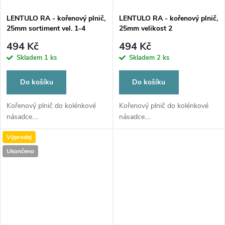
LENTULO RA - kořenový plnič,
LENTULO RA - kořenový plnič,
25mm sortiment vel. 1-4
25mm velikost 2
494 Kč
494 Kč
Skladem
1 ks
Skladem
2 ks
Do košíku
Do košíku
Kořenový plnič do kolénkové
Kořenový plnič do kolénkové
násadce....
násadce....
Výprodej
Ukončeno