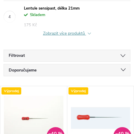
Lentule sensipast, délka 21mm
Skladem
175 Kč
Zobrazit více produktů
Filtrovat
Ř
Doporučujeme
a
Nejlevnější
V
Výprodej
Výprodej
Nejdražší
z
ý
Nejprodávanější
e
p
Abecedně
n
–40 %
–40 %