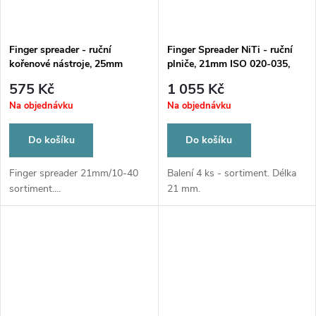
Finger spreader - ruční
Finger Spreader NiTi - ruční
kořenové nástroje, 25mm
plniče, 21mm ISO 020-035,
sortiment 10-40
ABCD
575 Kč
1 055 Kč
Na objednávku
Na objednávku
Do košíku
Do košíku
Finger spreader 21mm/10-40
Balení 4 ks - sortiment. Délka
sortiment....
21 mm.