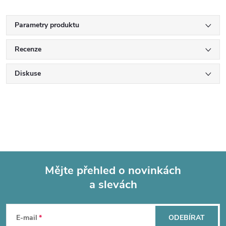
Parametry produktu
Recenze
Diskuse
Mějte přehled o novinkách
a slevách
Z
á
E-mail
ODEBÍRAT