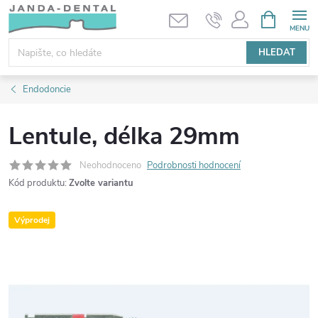
Přejít
NÁKUPNÍ
KOŠÍK
na
obsah
HLEDAT
Endodoncie
Lentule, délka 29mm
Neohodnoceno
Podrobnosti hodnocení
Kód produktu:
Zvolte variantu
Výprodej