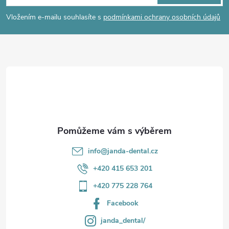
p
Vložením e-mailu souhlasíte s
podmínkami ochrany osobních údajů
a
t
í
info
@
janda-dental.cz
+420 415 653 201
+420 775 228 764
Facebook
janda_dental/