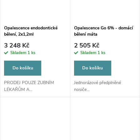
Opalescence endodontické
Opalescence Go 6% - domácí
bělení, 2x1,2ml
bělení máta
3 248 Kč
2 505 Kč
Skladem
1 ks
Skladem
1 ks
Do košíku
Do košíku
PRODEJ POUZE ZUBNÍM
Jednorázové předplněné
LÉKAŘŮM A...
nosiče...