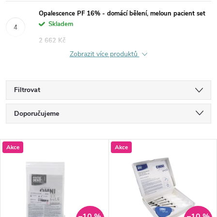
Opalescence PF 16% - domácí bělení, meloun pacient set
Skladem
2 662 Kč
Zobrazit více produktů
Filtrovat
Ř
Doporučujeme
a
Nejlevnější
V
Akce
Akce
Nejdražší
z
ý
Nejprodávanější
e
p
Abecedně
n
–10 %
–10 %