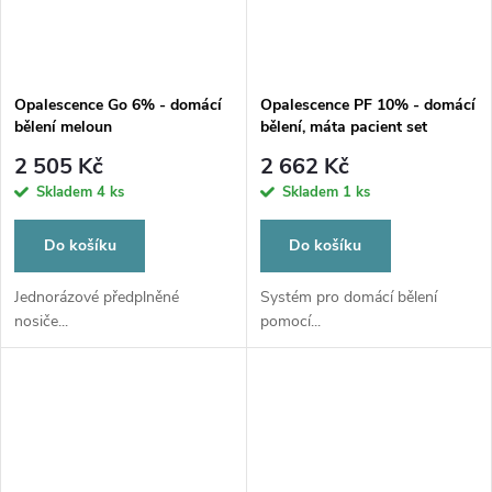
Opalescence Go 6% - domácí
Opalescence PF 10% - domácí
bělení meloun
bělení, máta pacient set
2 505 Kč
2 662 Kč
Skladem
4 ks
Skladem
1 ks
Do košíku
Do košíku
Jednorázové předplněné
Systém pro domácí bělení
nosiče...
pomocí...