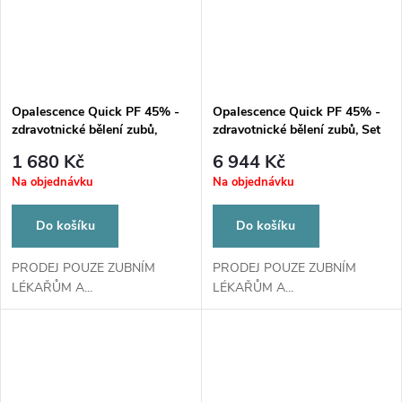
Opalescence Quick PF 45% -
Opalescence Quick PF 45% -
zdravotnické bělení zubů,
zdravotnické bělení zubů, Set
4x1,2ml
Economy 20x1,2ml
1 680 Kč
6 944 Kč
Na objednávku
Na objednávku
Do košíku
Do košíku
PRODEJ POUZE ZUBNÍM
PRODEJ POUZE ZUBNÍM
LÉKAŘŮM A...
LÉKAŘŮM A...