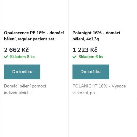
Opalescence PF 16% - domácí
Polanight 16% - domácí
bělení, regular pacient set
bělení, 4x1,3g
2 662 Kč
1 223 Kč
Skladem
8 ks
Skladem
6 ks
Do košíku
Do košíku
Domácí bělení pomocí
POLANIGHT 16% - Vysoce
individuálních...
viskózní, ph...