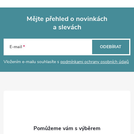
l
á
Mějte přehled o novinkách
d
a slevách
Z
a
á
c
E-mail
ODEBÍRAT
p
í
Vložením e-mailu souhlasíte s
podmínkami ochrany osobních údajů
p
a
r
t
v
í
k
y
v