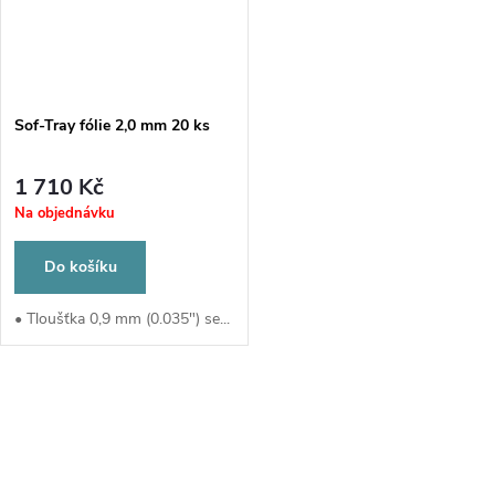
Sof-Tray fólie 2,0 mm 20 ks
1 710 Kč
Na objednávku
Do košíku
• Tloušťka 0,9 mm (0.035") se...
O
v