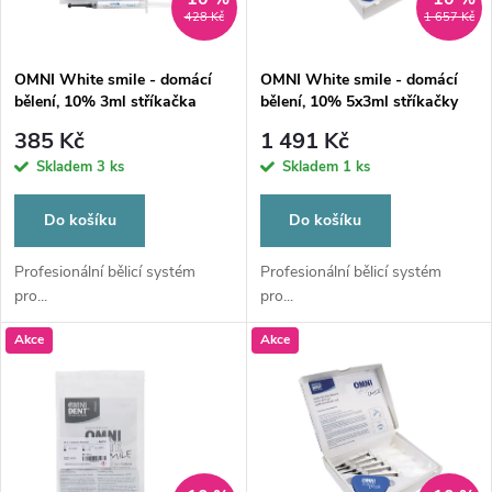
i
428 Kč
1 657 Kč
í
s
p
OMNI White smile - domácí
OMNI White smile - domácí
bělení, 10% 3ml stříkačka
bělení, 10% 5x3ml stříkačky
p
r
385 Kč
1 491 Kč
r
Skladem
3 ks
Skladem
1 ks
o
o
Do košíku
Do košíku
d
d
Profesionální bělicí systém
Profesionální bělicí systém
pro...
pro...
u
u
Akce
Akce
k
k
t
t
ů