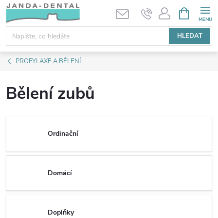
Přejít
NÁKUPNÍ
KOŠÍK
na
obsah
HLEDAT
PROFYLAXE A BĚLENÍ
Bělení zubů
Ordinační
Domácí
Doplňky