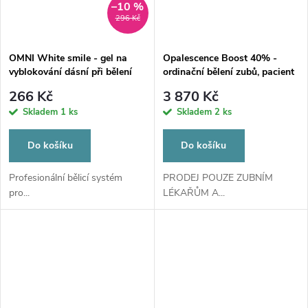
–10 %
296 Kč
OMNI White smile - gel na
Opalescence Boost 40% -
vyblokování dásní při bělení
ordinační bělení zubů, pacient
kit PF
266 Kč
3 870 Kč
Skladem
1 ks
Skladem
2 ks
Do košíku
Do košíku
Profesionální bělicí systém
PRODEJ POUZE ZUBNÍM
pro...
LÉKAŘŮM A...