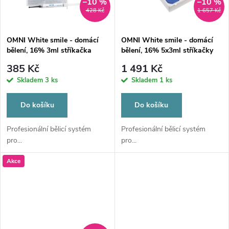
ů
–10 %
–10 %
428 Kč
1 657 Kč
OMNI White smile - domácí
OMNI White smile - domácí
bělení, 16% 3ml stříkačka
bělení, 16% 5x3ml stříkačky
385 Kč
1 491 Kč
Skladem
3 ks
Skladem
1 ks
Do košíku
Do košíku
Profesionální bělicí systém
Profesionální bělicí systém
pro...
pro...
Akce