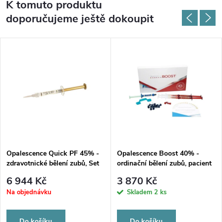
K tomuto produktu
doporučujeme ještě dokoupit
Opalescence Quick PF 45% -
Opalescence Boost 40% -
zdravotnické bělení zubů, Set
ordinační bělení zubů, pacient
Economy 20x1,2ml
kit PF
6 944 Kč
3 870 Kč
Na objednávku
Skladem
2 ks
Do košíku
Do košíku