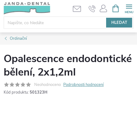
Přejít
NÁKUPNÍ
KOŠÍK
na
obsah
HLEDAT
Ordinační
Opalescence endodontické
bělení, 2x1,2ml
Neohodnoceno
Podrobnosti hodnocení
Kód produktu:
501323H