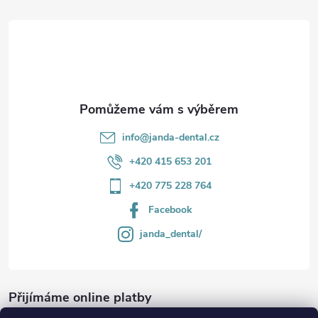
t
í
info
@
janda-dental.cz
+420 415 653 201
+420 775 228 764
Facebook
janda_dental/
Přijímáme online platby