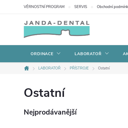
Přejít
VĚRNOSTNÍ PROGRAM
SERVIS
Obchodní podmín
na
obsah
ORDINACE
LABORATOŘ
AK
LABORATOŘ
PŘÍSTROJE
Ostatní
Domů
Ostatní
Nejprodávanější