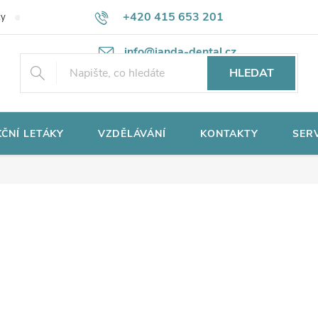
+420 415 653 201
ky
Potřebujete poradit?
Ochrana osobních údajů
info@janda-dental.cz
HLEDAT
ČNÍ LETÁKY
VZDĚLÁVÁNÍ
KONTAKTY
SER