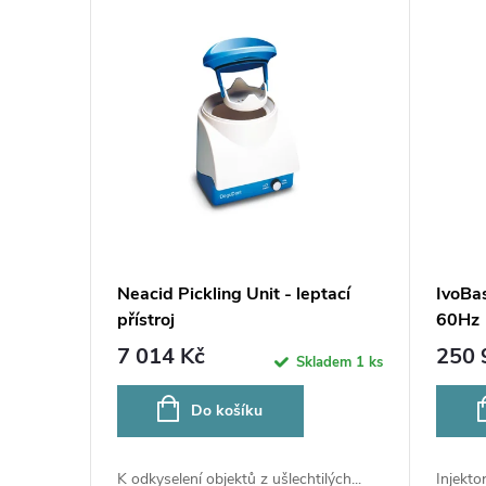
n
V
í
ý
p
p
r
i
o
s
d
p
Neacid Pickling Unit - leptací
IvoBa
u
přístroj
60Hz
r
7 014 Kč
250 
Skladem
1 ks
k
o
Do košíku
t
d
K odkyselení objektů z ušlechtilých...
Injekto