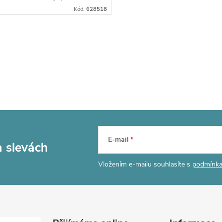
Kód:
628518
E-mail
a slevách
Vložením e-mailu souhlasíte s
podmínka