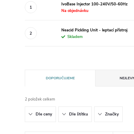
IvoBase Injector 100-240V/50-60Hz
Na objednávku
Neacid Pickling Unit - leptací přístroj
Skladem
Ř
DOPORUČUJEME
NEJLEVN
a
2
položek celkem
z
Dle ceny
Dle štítku
Značky
e