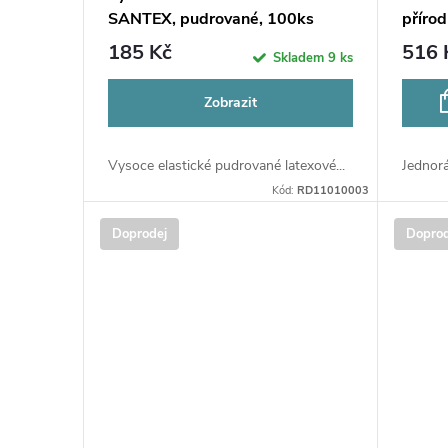
u
SANTEX, pudrované, 100ks
příro
r
185 Kč
516 
Skladem
9 ks
k
o
Zobrazit
t
d
ů
Vysoce elastické pudrované latexové...
Jednorá
u
Kód:
RD11010003
k
Doprodej
Doprod
t
ů