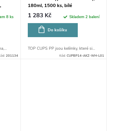
,
180ml, 1500 ks, bílé
1 283 Kč
dem
8 ks
Skladem
2 balení
Do košíku
,...
TOP CUPS PP jsou kelímky, které si...
Kód:
201134
Kód:
CUPBP14-AKZ-WH-L01