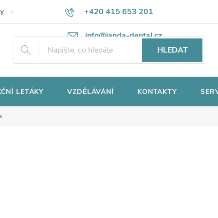
+420 415 653 201
ky
Potřebujete poradit?
Ochrana osobních údajů
info@janda-dental.cz
HLEDAT
ČNÍ LETÁKY
VZDĚLÁVÁNÍ
KONTAKTY
SER
a