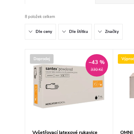
a
8
položek celkem
z
Dle ceny
Dle štítku
Značky
e
n
V
Doprodej
Výprod
–43 %
í
ý
330 Kč
p
p
r
i
o
s
d
p
Vyšetřovací latexové rukavice
OMNI 