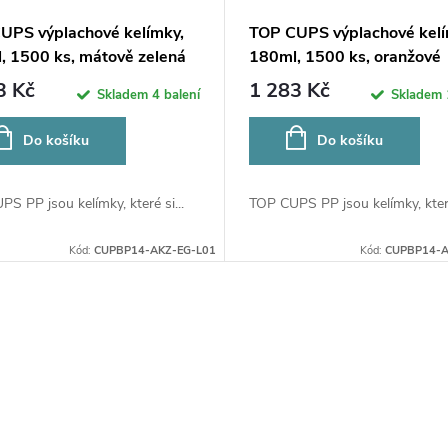
UPS výplachové kelímky,
TOP CUPS výplachové kelí
, 1500 ks, mátově zelená
180ml, 1500 ks, oranžové
3 Kč
1 283 Kč
Skladem
4 balení
Skladem
Do košíku
Do košíku
S PP jsou kelímky, které si...
TOP CUPS PP jsou kelímky, které 
Kód:
CUPBP14-AKZ-EG-L01
Kód:
CUPBP14-A