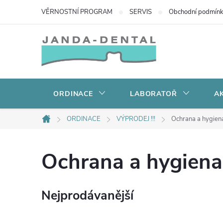
Přejít
VĚRNOSTNÍ PROGRAM
SERVIS
Obchodní podmín
na
obsah
ORDINACE
LABORATOŘ
AK
ORDINACE
VÝPRODEJ !!!
Ochrana a hygien
Domů
Ochrana a hygiena
Nejprodávanější