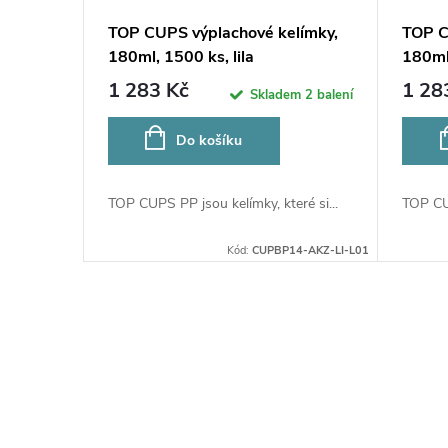
TOP CUPS výplachové kelímky,
TOP C
180ml, 1500 ks, lila
180ml
1 283 Kč
1 28
Skladem
2 balení
Do košíku
TOP CUPS PP jsou kelímky, které si...
TOP CUP
Kód:
CUPBP14-AKZ-LI-L01
O
v
l