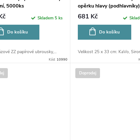
dní, 5000ks
opěrku hlavy (podhlavníky)
25x33cm bílé, 500ks
Kč
681 Kč
Skladem
5 ks
Skla
Do košíku
Do košíku
zové ZZ papírové ubrousky,...
Velikost 25 x 33 cm: KaVo, Sirona
Kód:
10990
ej
Doprodej