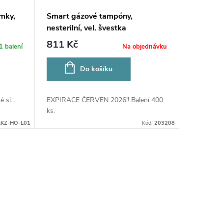
mky,
Smart gázové tampóny,
nesterilní, vel. švestka
811 Kč
1 balení
Na objednávku
Do košíku
si...
EXPIRACE ČERVEN 2026!! Balení 400
ks.
KZ-HO-L01
Kód:
203208