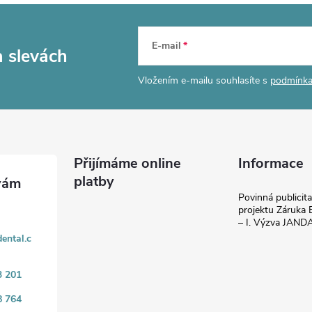
E-mail
a slevách
Vložením e-mailu souhlasíte s
podmínka
Přijímáme online
Informace
platby
Povinná publicit
projektu Záruka E
– I. Výzva JAN
ental.c
3 201
8 764