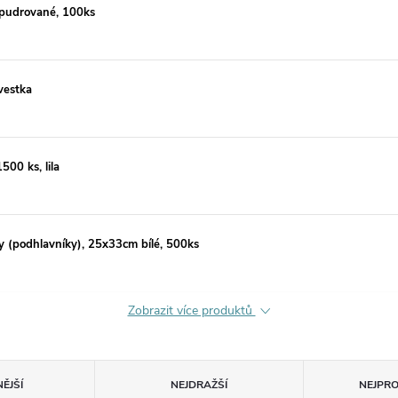
 pudrované, 100ks
vestka
00 ks, lila
y (podhlavníky), 25x33cm bílé, 500ks
Zobrazit více produktů
ĚJŠÍ
NEJDRAŽŠÍ
NEJPR