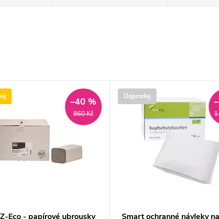
ej
Doprodej
–40 %
860 Kč
1
Z-Eco - papírové ubrousky
Smart ochranné návleky n