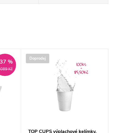
Doprodej
–37 %
 089 Kč
a
TOP CUPS výplachové kelímky,