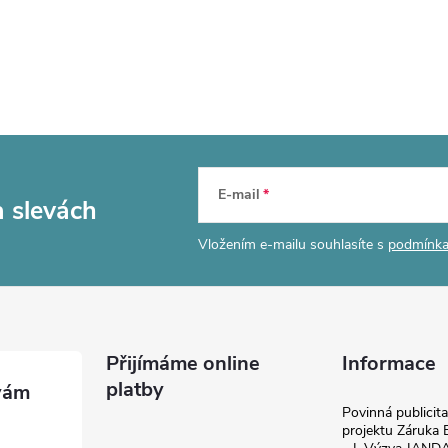
E-mail
a slevách
Vložením e-mailu souhlasíte s
podmínka
Přijímáme online
Informace
platby
Povinná publicit
projektu Záruka E