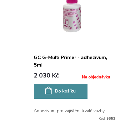
p
p
r
i
o
s
d
p
GC G-Multi Primer - adhezivum,
u
5ml
r
2 030 Kč
Na objednávku
k
o
Do košíku
t
d
ů
Adhezivum pro zajištění trvalé vazby...
u
Kód:
9553
k