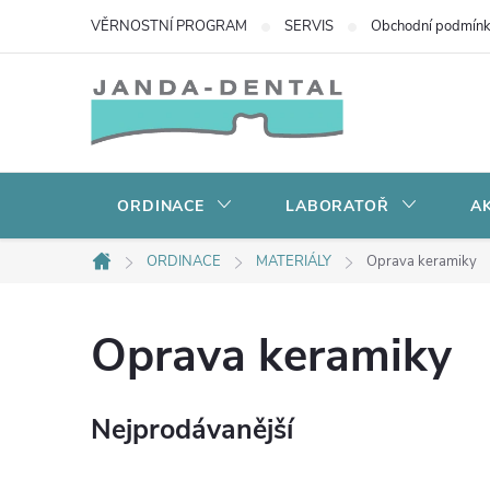
Přejít
VĚRNOSTNÍ PROGRAM
SERVIS
Obchodní podmín
na
obsah
ORDINACE
LABORATOŘ
AK
ORDINACE
MATERIÁLY
Oprava keramiky
Domů
Oprava keramiky
Nejprodávanější