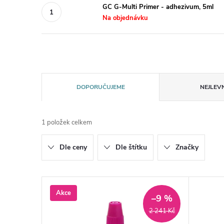
GC G-Multi Primer - adhezivum, 5ml
Na objednávku
Ř
DOPORUČUJEME
NEJLEVN
a
1
položek celkem
z
Dle ceny
Dle štítku
Značky
e
n
V
Akce
–9 %
í
ý
2 241 Kč