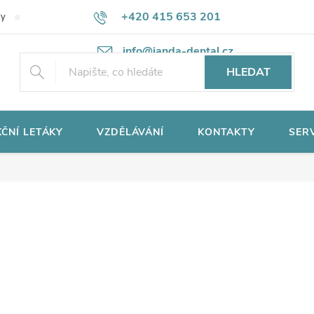
+420 415 653 201
ky
Potřebujete poradit?
Ochrana osobních údajů
info@janda-dental.cz
HLEDAT
ČNÍ LETÁKY
VZDĚLÁVÁNÍ
KONTAKTY
SER