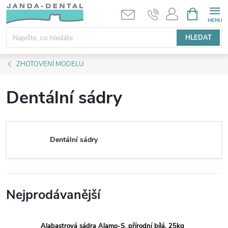
Přejít
NÁKUPNÍ
KOŠÍK
na
obsah
HLEDAT
ZHOTOVENÍ MODELU
Dentální sádry
Dentální sádry
Nejprodávanější
Alabastrová sádra Alamo-S, přírodní bílá, 25kg