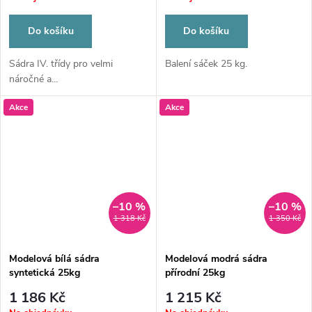
Do košíku
Do košíku
Sádra IV. třídy pro velmi
Balení sáček 25 kg.
náročné a...
Akce
Akce
–10 %
–10 %
1 318 Kč
1 350 Kč
Modelová bílá sádra
Modelová modrá sádra
syntetická 25kg
přírodní 25kg
1 186 Kč
1 215 Kč