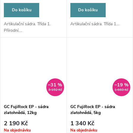
Do košíku
Do košíku
Artikulační sádra. Třída 1.
Artikulační sádra. Třída 1....
Přírodní....
–31 %
–19 %
3 192 Kč
1 660 Kč
GC FujiRock EP - sádra
GC FujiRock EP - sádra
zlatohnědá, 12kg
zlatohnědá, 5kg
2 190 Kč
1 340 Kč
Na objednávku
Na objednávku