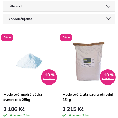
Filtrovat
Ř
Doporučujeme
a
Nejlevnější
V
Akce
Akce
Nejdražší
z
ý
Nejprodávanější
e
p
Abecedně
n
i
–10 %
–10 %
1 318 Kč
1 350 Kč
í
s
p
Modelová modrá sádra
Modelová žlutá sádra přírodní
syntetická 25kg
25kg
p
r
1 186 Kč
1 215 Kč
Skladem
2 ks
Skladem
3 ks