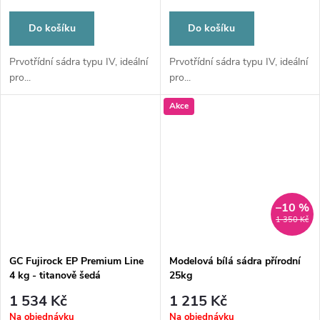
Do košíku
Do košíku
Prvotřídní sádra typu IV, ideální
Prvotřídní sádra typu IV, ideální
pro...
pro...
Akce
–10 %
1 350 Kč
GC Fujirock EP Premium Line
Modelová bílá sádra přírodní
4 kg - titanově šedá
25kg
1 534 Kč
1 215 Kč
Na objednávku
Na objednávku