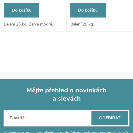
Do košíku
Do košíku
Balení 25 kg. Barva modrá.
Balení 20 kg.
O
v
l
á
Mějte přehled o novinkách
d
a slevách
Z
a
á
c
E-mail
ODEBÍRAT
í
Vložením e-mailu souhlasíte s
podmínkami ochrany osobních údajů