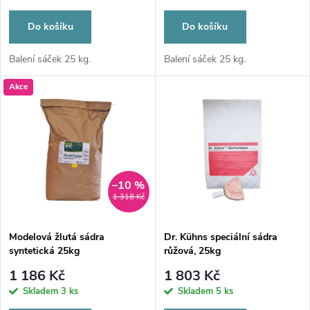
r
o
o
Do košíku
Do košíku
d
d
Balení sáček 25 kg.
Balení sáček 25 kg.
u
Akce
u
k
k
t
t
ů
–10 %
ů
1 318 Kč
Modelová žlutá sádra
Dr. Kühns speciální sádra
syntetická 25kg
růžová, 25kg
1 186 Kč
1 803 Kč
Skladem
3 ks
Skladem
5 ks