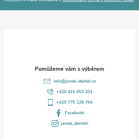
p
p
a
r
t
v
í
k
y
v
info
@
janda-dental.cz
ý
+420 415 653 201
p
+420 775 228 764
i
Facebook
s
janda_dental/
u