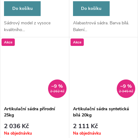
Do košíku
Do košíku
Sádrový model z vysoce
Alabastrová sádra. Barva bílá.
kvalitního...
Balení...
Akce
Akce
–9 %
–9 %
2 262 Kč
2 345 Kč
Artikulační sádra přírodní
Artikulační sádra syntetická
25kg
bílá 20kg
2 036 Kč
2 111 Kč
Na objednávku
Na objednávku