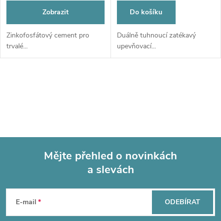
Zobrazit
Do košíku
Zinkofosfátový cement pro
Duálně tuhnoucí zatékavý
trvalé...
upevňovací...
O
v
l
á
Mějte přehled o novinkách
d
a slevách
Z
a
á
c
E-mail
ODEBÍRAT