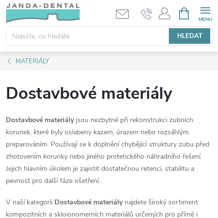
Přejít
NÁKUPNÍ
KOŠÍK
na
obsah
HLEDAT
MATERIÁLY
Dostavbové materiály
Dostavbové materiály
jsou nezbytné při rekonstrukci zubních
korunek, které byly oslabeny kazem, úrazem nebo rozsáhlým
preparováním. Používají se k doplnění chybějící struktury zubu před
zhotovením korunky nebo jiného protetického náhradního řešení.
Jejich hlavním úkolem je zajistit dostatečnou retenci, stabilitu a
pevnost pro další fáze ošetření.
V naší kategorii
Dostavbové materiály
najdete široký sortiment
kompozitních a skloionomerních materiálů určených pro přímé i