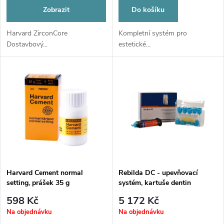
o
o
Zobrazit
Do košíku
d
d
Harvard ZirconCore
Kompletní systém pro
Dostavbový...
estetické...
u
u
k
k
t
t
ů
ů
Harvard Cement normal
Rebilda DC - upevňovací
setting, prášek 35 g
systém, kartuše dentin
598 Kč
5 172 Kč
Na objednávku
Na objednávku