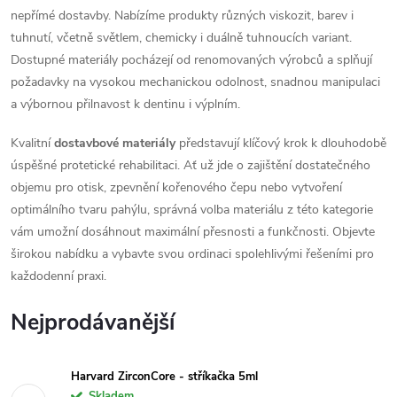
nepřímé dostavby. Nabízíme produkty různých viskozit, barev i
tuhnutí, včetně světlem, chemicky i duálně tuhnoucích variant.
Dostupné materiály pocházejí od renomovaných výrobců a splňují
požadavky na vysokou mechanickou odolnost, snadnou manipulaci
a výbornou přilnavost k dentinu i výplním.
Kvalitní
dostavbové materiály
představují klíčový krok k dlouhodobě
úspěšné protetické rehabilitaci. Ať už jde o zajištění dostatečného
objemu pro otisk, zpevnění kořenového čepu nebo vytvoření
optimálního tvaru pahýlu, správná volba materiálu z této kategorie
vám umožní dosáhnout maximální přesnosti a funkčnosti. Objevte
širokou nabídku a vybavte svou ordinaci spolehlivými řešeními pro
každodenní praxi.
Nejprodávanější
Harvard ZirconCore - stříkačka 5ml
Skladem