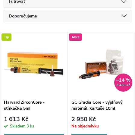
Filtrovat
Ř
Doporučujeme
a
Nejlevnější
V
Tip
Akce
Nejdražší
z
ý
Nejprodávanější
e
p
Abecedně
n
i
–14 %
3 456 Kč
í
s
p
Harvard ZirconCore -
GC Gradia Core - výplňový
stříkačka 5ml
materiál, kartuše 10ml
p
r
1 613 Kč
2 950 Kč
r
Skladem
3 ks
Na objednávku