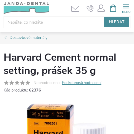
Přejít
NÁKUPNÍ
KOŠÍK
na
obsah
HLEDAT
Dostavbové materiály
Harvard Cement normal
setting, prášek 35 g
Neohodnoceno
Podrobnosti hodnocení
Kód produktu:
62376