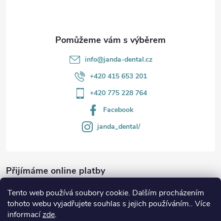
í
info
@
janda-dental.cz
+420 415 653 201
+420 775 228 764
Facebook
janda_dental/
Přijímáme online platby
Tento web používá soubory cookie. Dalším procházením
tohoto webu vyjadřujete souhlas s jejich používáním.. Více
informací
zde
.