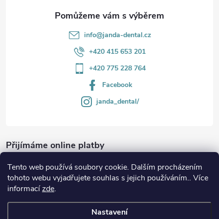
y
v
info
@
janda-dental.cz
ý
+420 415 653 201
p
+420 775 228 764
i
Facebook
s
janda_dental/
u
Přijímáme online platby
Tento web používá soubory cookie. Dalším procházením
tohoto webu vyjadřujete souhlas s jejich používáním.. Více
informací
zde
.
Informace
Nastavení