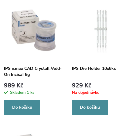
V
Nejdražší
z
ý
Nejprodávanější
e
p
Abecedně
n
i
í
s
p
IPS e.max CAD Crystall./Add-
IPS Die Holder 10x8ks
On Incisal 5g
p
r
989 Kč
929 Kč
r
Skladem
1 ks
Na objednávku
o
o
Do košíku
Do košíku
d
d
u