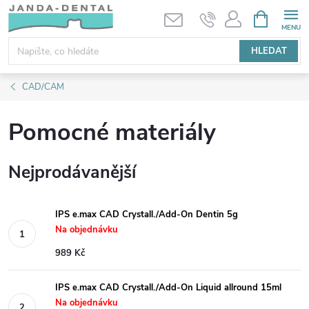
Přejít
NÁKUPNÍ
KOŠÍK
na
obsah
HLEDAT
CAD/CAM
Pomocné materiály
Nejprodávanější
IPS e.max CAD Crystall./Add-On Dentin 5g
Na objednávku
989 Kč
IPS e.max CAD Crystall./Add-On Liquid allround 15ml
Na objednávku