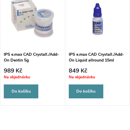
u
k
k
t
t
ů
ů
IPS e.max CAD Crystall./Add-
IPS e.max CAD Crystall./Add-
On Dentin 5g
On Liquid allround 15ml
989 Kč
849 Kč
Na objednávku
Na objednávku
Do košíku
Do košíku
O