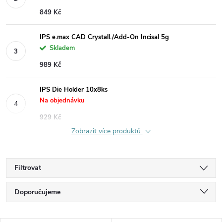
849 Kč
IPS e.max CAD Crystall./Add-On Incisal 5g
Skladem
989 Kč
IPS Die Holder 10x8ks
Na objednávku
929 Kč
Zobrazit více produktů
Filtrovat
Ř
Doporučujeme
a
Nejlevnější