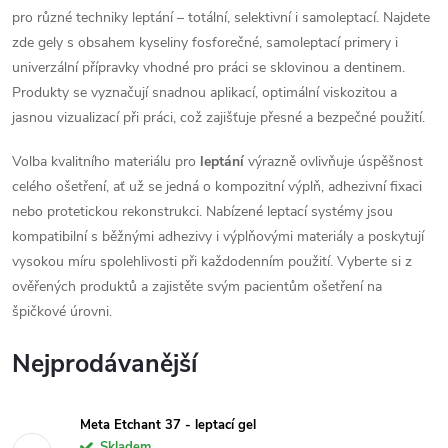
pro různé techniky leptání – totální, selektivní i samoleptací. Najdete
zde gely s obsahem kyseliny fosforečné, samoleptací primery i
univerzální přípravky vhodné pro práci se sklovinou a dentinem.
Produkty se vyznačují snadnou aplikací, optimální viskozitou a
jasnou vizualizací při práci, což zajišťuje přesné a bezpečné použití.
Volba kvalitního materiálu pro
leptání
výrazně ovlivňuje úspěšnost
celého ošetření, ať už se jedná o kompozitní výplň, adhezivní fixaci
nebo protetickou rekonstrukci. Nabízené leptací systémy jsou
kompatibilní s běžnými adhezivy i výplňovými materiály a poskytují
vysokou míru spolehlivosti při každodenním použití. Vyberte si z
ověřených produktů a zajistěte svým pacientům ošetření na
špičkové úrovni.
Nejprodávanější
Meta Etchant 37 - leptací gel
Skladem