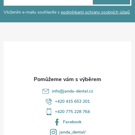
p
í
Vložením e-mailu souhlasíte s
podmínkami ochrany osobních údajů
p
a
r
t
v
í
k
y
v
info
@
janda-dental.cz
ý
+420 415 653 201
p
+420 775 228 764
i
Facebook
s
janda_dental/