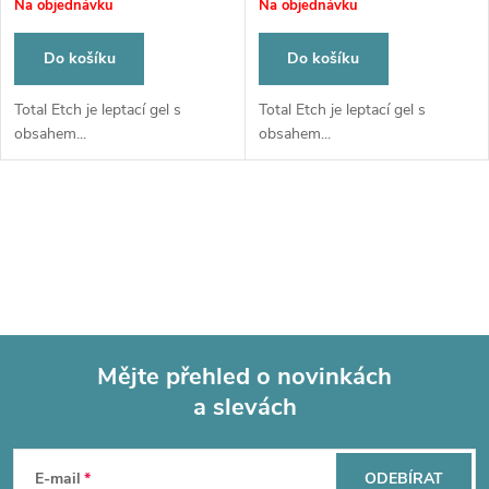
Na objednávku
Na objednávku
Do košíku
Do košíku
Total Etch je leptací gel s
Total Etch je leptací gel s
obsahem...
obsahem...
O
v
l
á
Mějte přehled o novinkách
d
a slevách
Z
a
á
c
E-mail
ODEBÍRAT