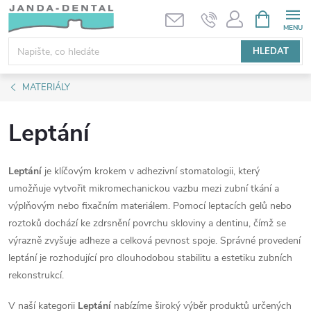
Přejít
NÁKUPNÍ
KOŠÍK
na
obsah
HLEDAT
MATERIÁLY
Leptání
Leptání
je klíčovým krokem v adhezivní stomatologii, který
umožňuje vytvořit mikromechanickou vazbu mezi zubní tkání a
výplňovým nebo fixačním materiálem. Pomocí leptacích gelů nebo
roztoků dochází ke zdrsnění povrchu skloviny a dentinu, čímž se
výrazně zvyšuje adheze a celková pevnost spoje. Správné provedení
leptání je rozhodující pro dlouhodobou stabilitu a estetiku zubních
rekonstrukcí.
V naší kategorii
Leptání
nabízíme široký výběr produktů určených