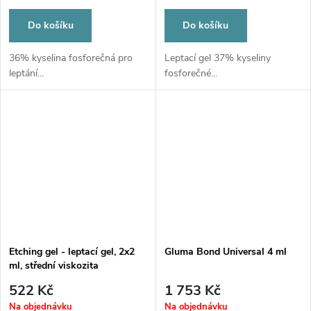
Do košíku
Do košíku
36% kyselina fosforečná pro
Leptací gel 37% kyseliny
leptání...
fosforečné...
Etching gel - leptací gel, 2x2
Gluma Bond Universal 4 ml
ml, střední viskozita
522 Kč
1 753 Kč
Na objednávku
Na objednávku