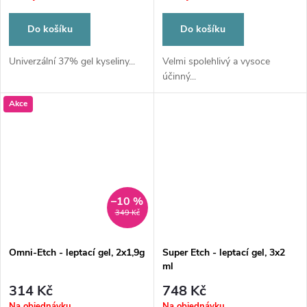
Do košíku
Do košíku
Univerzální 37% gel kyseliny...
Velmi spolehlivý a vysoce
účinný...
Akce
–10 %
349 Kč
Omni-Etch - leptací gel, 2x1,9g
Super Etch - leptací gel, 3x2
ml
314 Kč
748 Kč
Na objednávku
Na objednávku