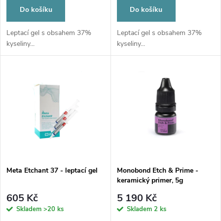
o
o
Do košíku
Do košíku
d
d
Leptací gel s obsahem 37%
Leptací gel s obsahem 37%
kyseliny...
kyseliny...
u
u
k
k
t
t
ů
ů
Meta Etchant 37 - leptací gel
Monobond Etch & Prime -
keramický primer, 5g
605 Kč
5 190 Kč
Skladem
>20 ks
Skladem
2 ks