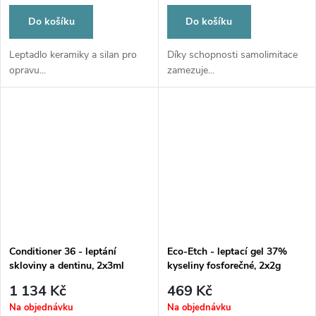
Do košíku
Do košíku
Leptadlo keramiky a silan pro
Díky schopnosti samolimitace
opravu...
zamezuje...
Conditioner 36 - leptání
Eco-Etch - leptací gel 37%
skloviny a dentinu, 2x3ml
kyseliny fosforečné, 2x2g
1 134 Kč
469 Kč
Na objednávku
Na objednávku