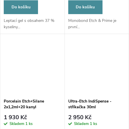
Do košíku
Do košíku
Leptací gel s obsahem 37 %
Monobond Etch & Prime je
kyseliny...
první...
Porcelain Etch+Silane
Ultra-Etch IndiSpense -
2x1,2ml+20 kanyl
stříkačka 30ml
1 930 Kč
2 950 Kč
Skladem
1 ks
Skladem
1 ks