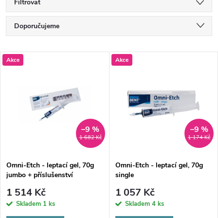
Filtrovat
Ř
Doporučujeme
a
Nejlevnější
V
Akce
Akce
Nejdražší
z
ý
Nejprodávanější
e
p
Abecedně
n
i
–9 %
–9 %
1 682 Kč
1 174 Kč
í
s
p
Omni-Etch - leptací gel, 70g
Omni-Etch - leptací gel, 70g
jumbo + příslušenství
single
p
r
1 514 Kč
1 057 Kč
r
Skladem
1 ks
Skladem
4 ks