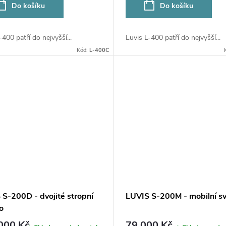
Do košíku
Do košíku
-400 patří do nejvyšší...
Luvis L-400 patří do nejvyšší...
Kód:
L-400C
 S-200D - dvojité stropní
LUVIS S-200M - mobilní sví
lo
000 Kč
79 000 Kč