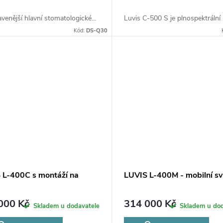
venější hlavní stomatologické...
Luvis C-500 S je plnospektrální 
Kód:
DS-Q30
 L-400C s montáží na
LUVIS L-400M - mobilní sví
000 Kč
314 000 Kč
Skladem u dodavatele
Skladem u dod