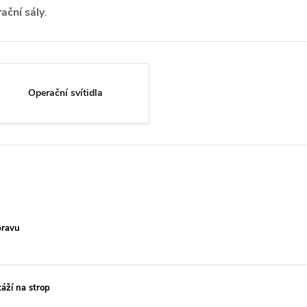
ační sály
.
Operační svítidla
pravu
áží na strop