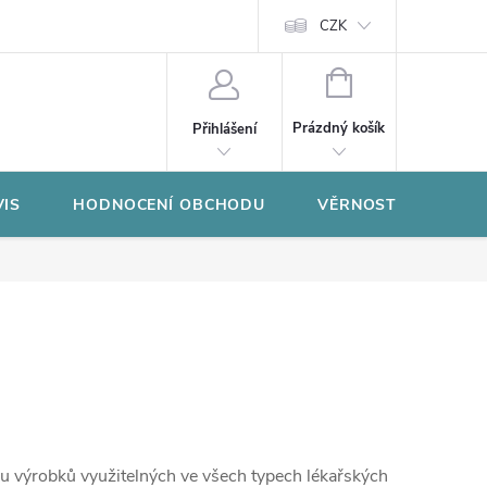
CZK
NÁKUPNÍ
KOŠÍK
Prázdný košík
Přihlášení
VIS
HODNOCENÍ OBCHODU
VĚRNOSTNÍ PROGR
 výrobků využitelných ve všech typech lékařských