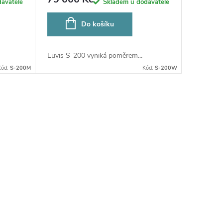
avatele
Skladem u dodavatele
Do košíku
Luvis S-200 vyniká poměrem...
Kód:
S-200M
Kód:
S-200W