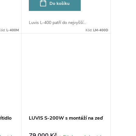
Do košíku
Luvis L-400 patří do nejvyšší...
Kód:
L-400M
Kód:
LM-400D
tidlo
LUVIS S-200W s montáží na zeď
79 000 Kč