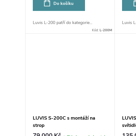
Do košíku
Luvis L-200 patří do kategorie...
Luvis L
Kód:
L-200M
LUVIS S-200C s montáží na
LUVIS
strop
svítid
79 000 Kč
135 