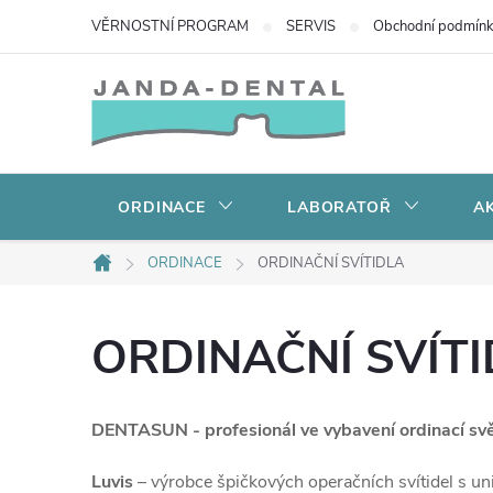
Přejít
VĚRNOSTNÍ PROGRAM
SERVIS
Obchodní podmín
na
obsah
ORDINACE
LABORATOŘ
AK
ORDINACE
ORDINAČNÍ SVÍTIDLA
Domů
ORDINAČNÍ SVÍT
DENTASUN - profesionál ve vybavení ordinací sv
Luvis
– výrobce špičkových operačních svítidel s 