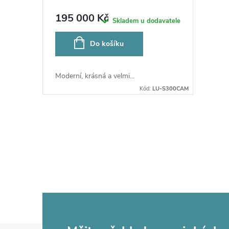
195 000 Kč
Skladem u dodavatele
Do košíku
Moderní, krásná a velmi...
Kód:
LU-S300CAM
O
v
l
á
d