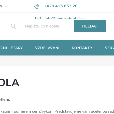
+420 415 653 201
ky
Potřebujete poradit?
Ochrana osobních údajů
info@janda-dental.cz
HLEDAT
ČNÍ LETÁKY
VZDĚLÁVÁNÍ
KONTAKTY
SER
IDLA
ětlem.
unikátním poměrem cena/výkon. Představujeme vám ucelenou řadu