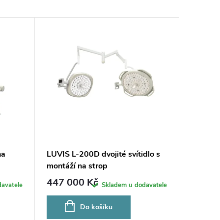
na
LUVIS L-200D dvojité svítidlo s
montáží na strop
447 000 Kč
avatele
Skladem u dodavatele
Do košíku