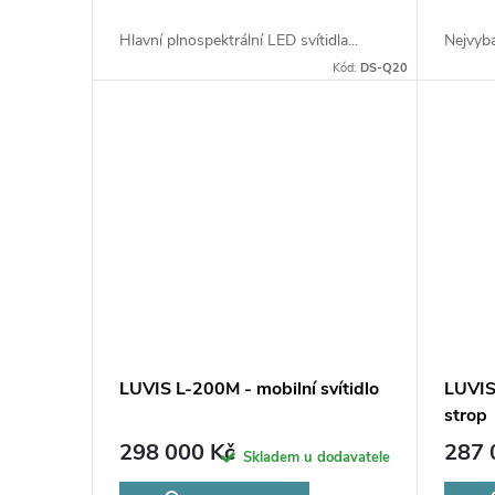
t
d
ů
Hlavní plnospektrální LED svítidla...
Nejvyba
u
Kód:
DS-Q20
k
t
ů
LUVIS L-200M - mobilní svítidlo
LUVIS
strop
298 000 Kč
287 
Skladem u dodavatele