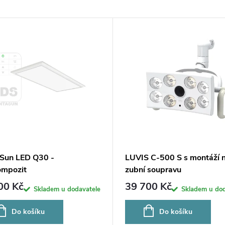
Sun LED Q30 -
LUVIS C-500 S s montáží 
ompozit
zubní soupravu
00 Kč
39 700 Kč
Skladem u dodavatele
Skladem u dod
Do košíku
Do košíku