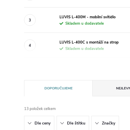
LUVIS L-400M - mobilní svítidlo
Skladem u dodavatele
LUVIS L-400C s montáží na strop
Skladem u dodavatele
Ř
DOPORUČUJEME
NEJLEVN
a
13
položek celkem
z
Dle ceny
Dle štítku
Značky