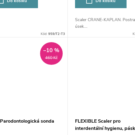
Do košíku
Do košíku
Scaler CRANE-KAPLAN. Postra
úsek....
Kód:
959/T2-T3
K
–10 %
460 Kč
Parodontologická sonda
FLEXIBLE Scaler pro
interdentální hygienu, pás