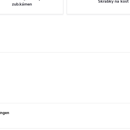
Škrabky na kost
zub.kámen
ingen