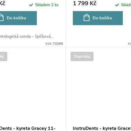
nerez perforovaná 2m
Kč
1 799 Kč
Skladem
2 ks
Skla
Do košíku
Do košíku
tologická sonda - špičková...
Kód:
72265
K
ej
Doprodej
Dents - kyreta Gracey 11-
InstruDents - kyreta Grace