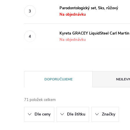
Parodontologický set, 5ks, růžový
Na objednávku
Kyreta GRACEY LiquidSteel Carl Marti
Na objednávku
Ř
DOPORUČUJEME
NEJLEVN
a
71
položek celkem
z
Dle ceny
Dle štítku
Značky
e