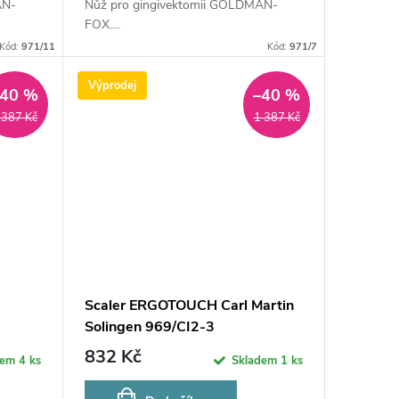
AN-
Nůž pro gingivektomii GOLDMAN-
FOX....
Kód:
971/11
Kód:
971/7
Výprodej
–40 %
–40 %
 387 Kč
1 387 Kč
Scaler ERGOTOUCH Carl Martin
Solingen 969/CI2-3
832 Kč
dem
4 ks
Skladem
1 ks