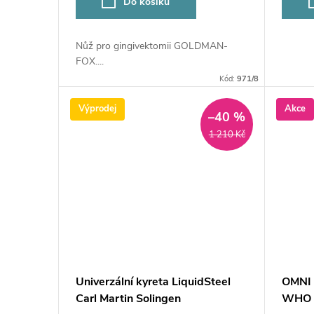
Do košíku
Nůž pro gingivektomii GOLDMAN-
FOX....
Kód:
971/8
Výprodej
Akce
–40 %
1 210 Kč
Univerzální kyreta LiquidSteel
OMNI 
Carl Martin Solingen
WHO