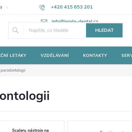
+420 415 653 201
ky
Potřebujete poradit?
Ochrana osobních údajů
info@janda-dental.cz
HLEDAT
ČNÍ LETÁKY
VZDĚLÁVÁNÍ
KONTAKTY
SER
 parodontologii
ontologii
Scalery, nástroje na