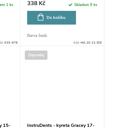
338 Kč
dem
1 ks
Skladem
9 ks
Do košíku
Barva šedá.
ód:
035-978
Kód:
MA 20-21 IDX
Doprodej
y 15-
InstruDents - kyreta Gracey 17-