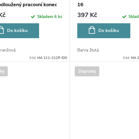
odloužený pracovní konec
16
Kč
397 Kč
Skladem
6 ks
Skla
Do košíku
Do košíku
oranžová.
Barva žlutá.
Kód:
MA 211-212R IDX
Kód:
MA 2
ej
Doprodej