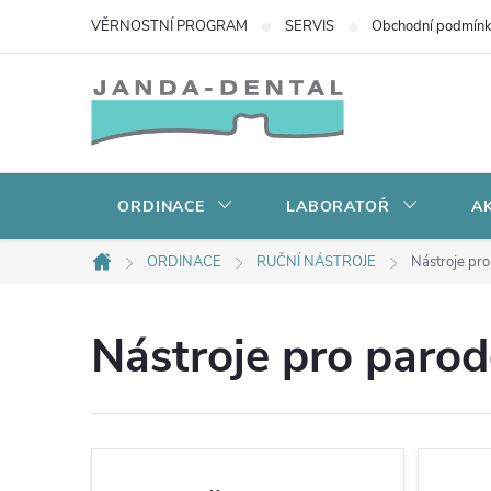
Přejít
VĚRNOSTNÍ PROGRAM
SERVIS
Obchodní podmín
na
obsah
ORDINACE
LABORATOŘ
AK
ORDINACE
RUČNÍ NÁSTROJE
Nástroje pro
Domů
Nástroje pro parod