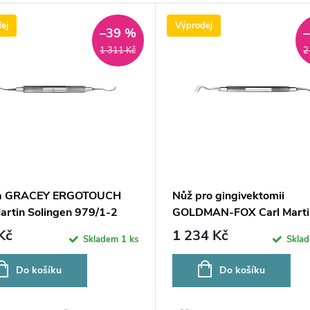
ej
Výprodej
–39 %
1 311 Kč
2
ta GRACEY ERGOTOUCH
Nůž pro gingivektomii
Martin Solingen 979/1-2
GOLDMAN-FOX Carl Marti
Solingen 971/11
Kč
1 234 Kč
Skladem
1 ks
Skla
Do košíku
Do košíku