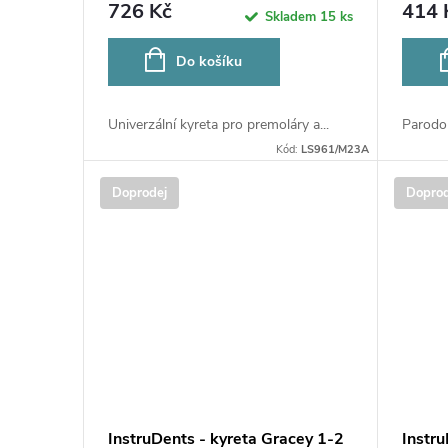
LS961/M23A
726 Kč
414 
Skladem
15 ks
Do košíku
Univerzální kyreta pro premoláry a...
Parodon
Kód:
LS961/M23A
Doprodej
Doprod
InstruDents - kyreta Gracey 1-2
Instru