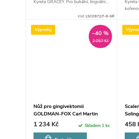
ů
Kyreta GRACEY. Pro bukální, lingvální...
Kyreta
u
kořenov
Kód:
LSCO972/7-8-GR
k
Výprodej
Výprod
–40 %
t
2 057 Kč
ů
Nůž pro gingivektomii
Scale
GOLDMAN-FOX Carl Martin
Solin
Solingen 971/8
1 234 Kč
458 
Skladem
1 ks