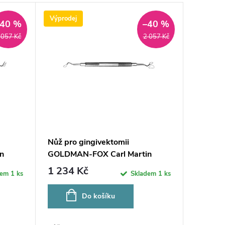
Výprodej
–40 %
–40 %
 057 Kč
2 057 Kč
Nůž pro gingivektomii
n
GOLDMAN-FOX Carl Martin
Solingen 971/7
1 234 Kč
dem
1 ks
Skladem
1 ks
Do košíku