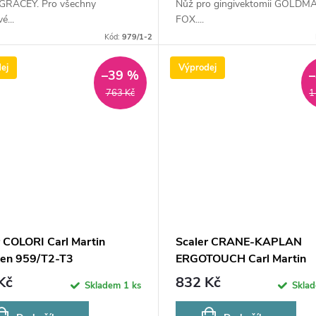
 GRACEY. Pro všechny
Nůž pro gingivektomii GOLDM
é...
FOX....
Kód:
979/1-2
ej
Výprodej
–39 %
763 Kč
1
r COLORI Carl Martin
Scaler CRANE-KAPLAN
gen 959/T2-T3
ERGOTOUCH Carl Martin
Solingen
Kč
832 Kč
Skladem
1 ks
Skla