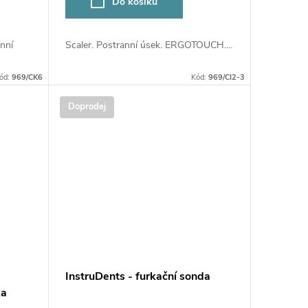
Do košíku
nní
Scaler. Postranní úsek. ERGOTOUCH....
ód:
969/CK6
Kód:
969/CI2-3
Doprodej
InstruDents - furkační sonda
ka