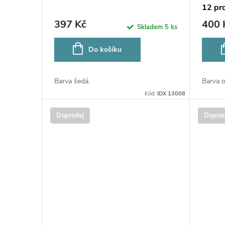
12 pr
397 Kč
400 
Skladem
5 ks
Do košíku
Barva šedá.
Barva 
Kód:
IDX 13008
Doprodej
Doprod