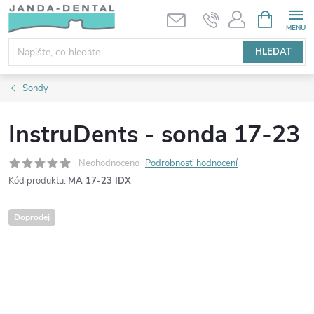
Přejít
NÁKUPNÍ
KOŠÍK
na
obsah
HLEDAT
Sondy
InstruDents - sonda 17-23
Neohodnoceno
Podrobnosti hodnocení
Kód produktu:
MA 17-23 IDX
Doprodej