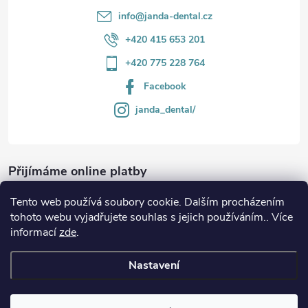
info
@
janda-dental.cz
+420 415 653 201
+420 775 228 764
Facebook
janda_dental/
Přijímáme online platby
Tento web používá soubory cookie. Dalším procházením
tohoto webu vyjadřujete souhlas s jejich používáním.. Více
informací
zde
.
Informace
Nastavení
Copyright 2026
JANDA-DENTAL.cz
. Všechna práva vyhrazena.