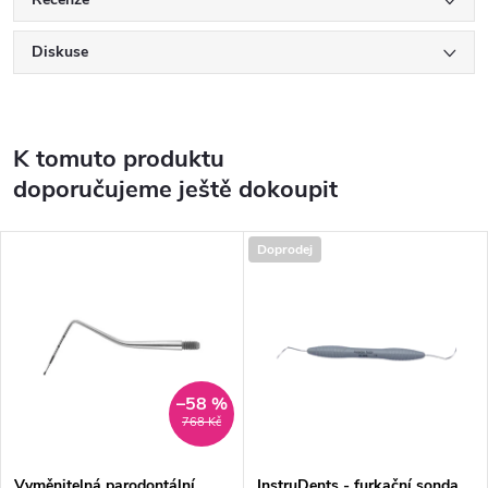
Diskuse
K tomuto produktu
doporučujeme ještě dokoupit
Doprodej
–58 %
768 Kč
Vyměnitelná parodontální
InstruDents - furkační sonda