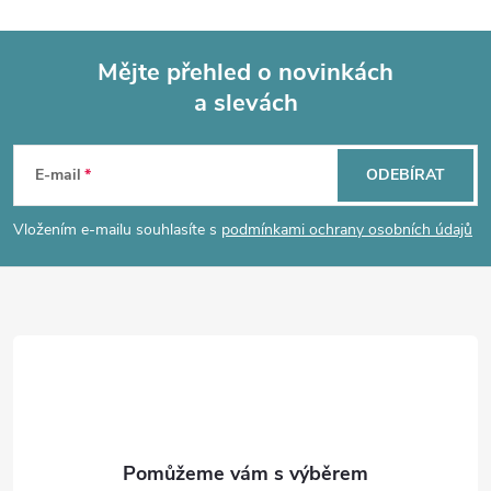
Mějte přehled o novinkách
a slevách
Z
á
E-mail
ODEBÍRAT
p
Vložením e-mailu souhlasíte s
podmínkami ochrany osobních údajů
a
t
í