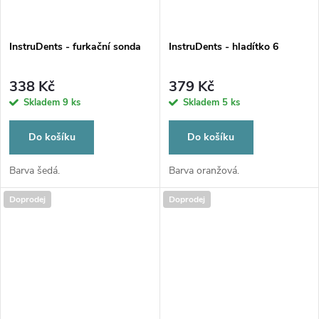
InstruDents - furkační sonda
InstruDents - hladítko 6
338 Kč
379 Kč
Skladem
9 ks
Skladem
5 ks
Do košíku
Do košíku
Barva šedá.
Barva oranžová.
Doprodej
Doprodej