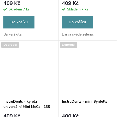
409 Kč
409 Kč
Skladem
7 ks
Skladem
7 ks
Do košíku
Do košíku
Barva žlutá.
Barva světle zelená.
Doprodej
Doprodej
InstruDents - kyreta
InstruDents - mini Syntette
univerzální Mini McCall 13S-
14S
409 Kč
400 Kč