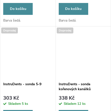
Do košíku
Do košíku
Barva šedá.
Barva šedá.
Doprodej
Doprodej
InstruDents - sonda 5-9
InstruDents - sonda
kořenových kanálků
303 Kč
338 Kč
Skladem
5 ks
Skladem
12 ks