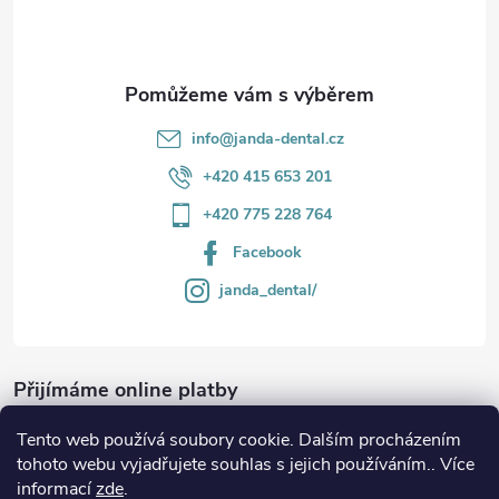
í
k
y
v
info
@
janda-dental.cz
ý
+420 415 653 201
p
+420 775 228 764
i
Facebook
s
janda_dental/
u
Přijímáme online platby
Tento web používá soubory cookie. Dalším procházením
tohoto webu vyjadřujete souhlas s jejich používáním.. Více
informací
zde
.