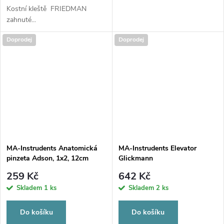
Kostní kleště FRIEDMAN
zahnuté...
Doprodej
Doprodej
MA-Instrudents Anatomická
MA-Instrudents Elevator
pinzeta Adson, 1x2, 12cm
Glickmann
259 Kč
642 Kč
Skladem
1 ks
Skladem
2 ks
Do košíku
Do košíku