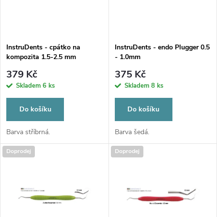
n
i
í
s
p
InstruDents - cpátko na
InstruDents - endo Plugger 0.5
kompozita 1.5-2.5 mm
- 1.0mm
p
r
379 Kč
375 Kč
r
Skladem
6 ks
Skladem
8 ks
o
o
Do košíku
Do košíku
d
d
Barva stříbrná.
Barva šedá.
u
Doprodej
Doprodej
u
k
k
t
t