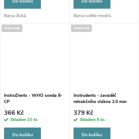
Do košíku
Do košíku
Barva žlutá.
Barva světle modrá.
Doprodej
Doprodej
InstruDents - WHO sonda 8-
Instrudents - zavaděč
CP
retrakčního vlákna 2.0 mm
366 Kč
379 Kč
Skladem
15 ks
Skladem
8 ks
Do košíku
Do košíku