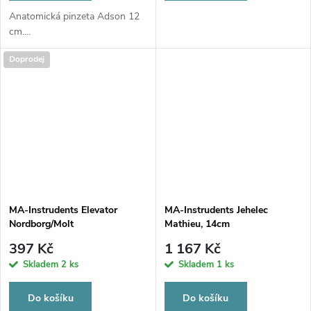
Anatomická pinzeta Adson 12
cm....
Doprodej
MA-Instrudents Elevator
MA-Instrudents Jehelec
Nordborg/Molt
Mathieu, 14cm
397 Kč
1 167 Kč
Skladem
2 ks
Skladem
1 ks
Do košíku
Do košíku