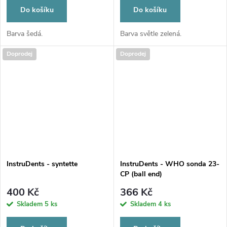
Do košíku
Do košíku
Barva šedá.
Barva světle zelená.
Doprodej
Doprodej
InstruDents - syntette
InstruDents - WHO sonda 23-
CP (ball end)
400 Kč
366 Kč
Skladem
5 ks
Skladem
4 ks