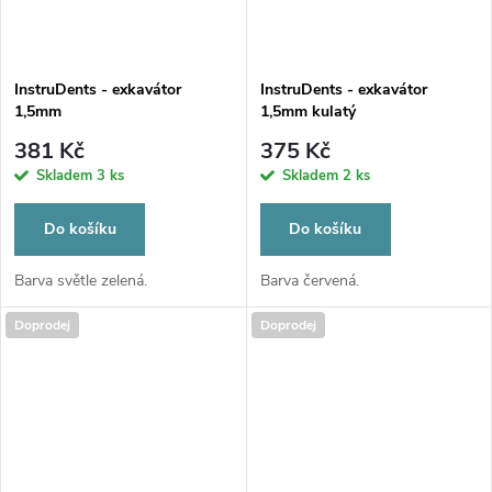
ů
ů
InstruDents - exkavátor
InstruDents - exkavátor
1,5mm
1,5mm kulatý
381 Kč
375 Kč
Skladem
3 ks
Skladem
2 ks
Do košíku
Do košíku
Barva světle zelená.
Barva červená.
Doprodej
Doprodej