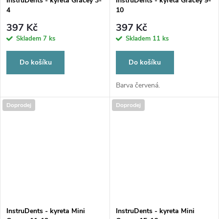
InstruDents - kyreta Gracey 3-
InstruDents - kyreta Gracey 9-
4
10
397 Kč
397 Kč
Skladem
7 ks
Skladem
11 ks
Do košíku
Do košíku
Barva červená.
Doprodej
Doprodej
InstruDents - kyreta Mini
InstruDents - kyreta Mini