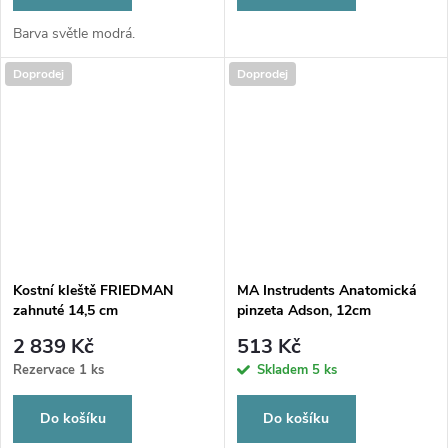
Barva světle modrá.
Doprodej
Doprodej
Kostní kleště FRIEDMAN
MA Instrudents Anatomická
zahnuté 14,5 cm
pinzeta Adson, 12cm
2 839 Kč
513 Kč
Rezervace
1 ks
Skladem
5 ks
Do košíku
Do košíku