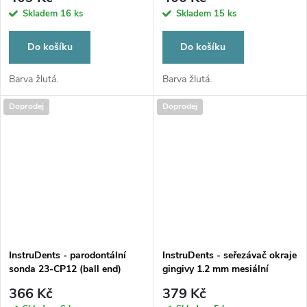
Skladem
16 ks
Skladem
15 ks
Do košíku
Do košíku
Barva žlutá.
Barva žlutá.
Doprodej
Doprodej
InstruDents - parodontální
InstruDents - seřezávač okraje
sonda 23-CP12 (ball end)
gingivy 1.2 mm mesiální
366 Kč
379 Kč