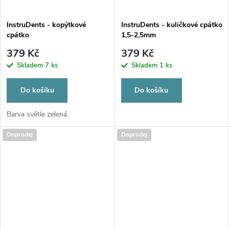
InstruDents - kopýtkové
InstruDents - kuličkové cpátko
cpátko
1,5-2,5mm
379 Kč
379 Kč
Skladem
7 ks
Skladem
1 ks
Do košíku
Do košíku
Barva světle zelená.
Doprodej
Doprodej