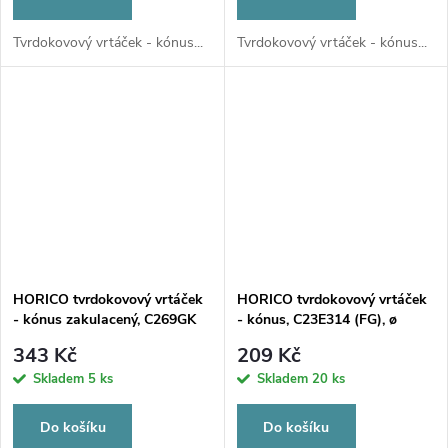
Tvrdokovový vrtáček - kónus...
Tvrdokovový vrtáček - kónus...
HORICO tvrdokovový vrtáček
HORICO tvrdokovový vrtáček
- kónus zakulacený, C269GK
- kónus, C23E314 (FG), ø
(FG), ø 1,6mm
1,2mm
343 Kč
209 Kč
Skladem
5 ks
Skladem
20 ks
Do košíku
Do košíku