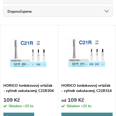
Ř
Doporučujeme
a
Nejlevnější
V
Nejdražší
z
ý
Nejprodávanější
e
p
Abecedně
n
i
í
s
p
HORICO tvrdokovový vrtáček
HORICO tvrdokovový vrtáček
- cylindr zakulacený, C21R204
- cylindr zakulacený, C21R314
p
(W), ø 1,2mm
(FG)
r
109 Kč
109 Kč
od
r
Skladem
>20 ks
Skladem
>20 ks
o