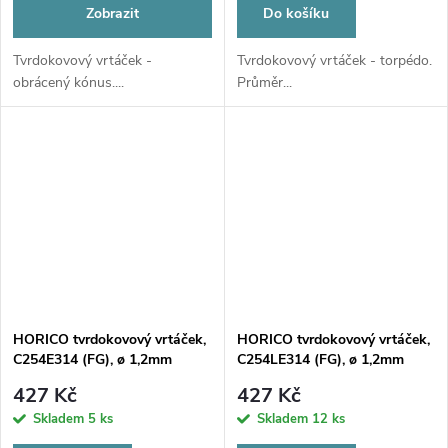
Zobrazit
Do košíku
Tvrdokovový vrtáček -
Tvrdokovový vrtáček - torpédo.
obrácený kónus....
Průměr...
HORICO tvrdokovový vrtáček,
HORICO tvrdokovový vrtáček,
C254E314 (FG), ø 1,2mm
C254LE314 (FG), ø 1,2mm
427 Kč
427 Kč
Skladem
5 ks
Skladem
12 ks