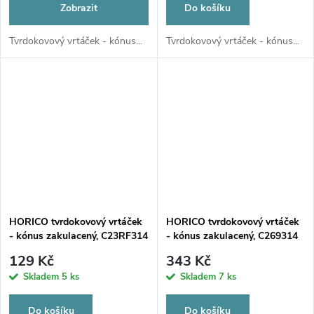
Zobrazit
Do košíku
Tvrdokovový vrtáček - kónus...
Tvrdokovový vrtáček - kónus...
HORICO tvrdokovový vrtáček
HORICO tvrdokovový vrtáček
- kónus zakulacený, C23RF314
- kónus zakulacený, C269314
(FG), ø 1mm
(FG), ø 1,6mm
129 Kč
343 Kč
Skladem
5 ks
Skladem
7 ks
Do košíku
Do košíku