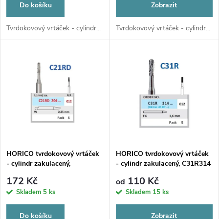
o
Do košíku
Zobrazit
d
d
Tvrdokovový vrtáček - cylindr...
Tvrdokovový vrtáček - cylindr...
u
u
k
k
t
t
ů
ů
HORICO tvrdokovový vrtáček
HORICO tvrdokovový vrtáček
- cylindr zakulacený,
- cylindr zakulacený, C31R314
C21RD204 (W), ø 1,2mm
(FG)
172 Kč
110 Kč
od
Skladem
5 ks
Skladem
15 ks
Do košíku
Zobrazit