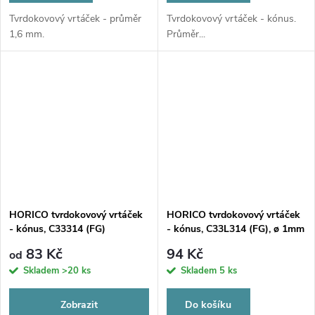
Tvrdokovový vrtáček - průměr
Tvrdokovový vrtáček - kónus.
1,6 mm.
Průměr...
HORICO tvrdokovový vrtáček
HORICO tvrdokovový vrtáček
- kónus, C33314 (FG)
- kónus, C33L314 (FG), ø 1mm
83 Kč
94 Kč
od
Skladem
>20 ks
Skladem
5 ks
Zobrazit
Do košíku