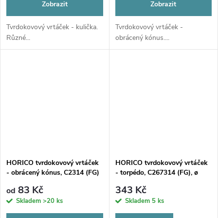
Zobrazit
Zobrazit
Tvrdokovový vrtáček - kulička.
Tvrdokovový vrtáček -
Různé...
obrácený kónus....
HORICO tvrdokovový vrtáček
HORICO tvrdokovový vrtáček
- obrácený kónus, C2314 (FG)
- torpédo, C267314 (FG), ø
1,6mm
83 Kč
343 Kč
od
Skladem
>20 ks
Skladem
5 ks