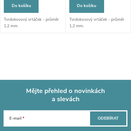
Do košíku
Do košíku
Tvrdokovový vrtáček - průměr
Tvrdokovový vrtáček - průměr
1,2 mm.
1,2 mm.
O
v
l
á
Mějte přehled o novinkách
d
a slevách
Z
a
á
c
E-mail
ODEBÍRAT