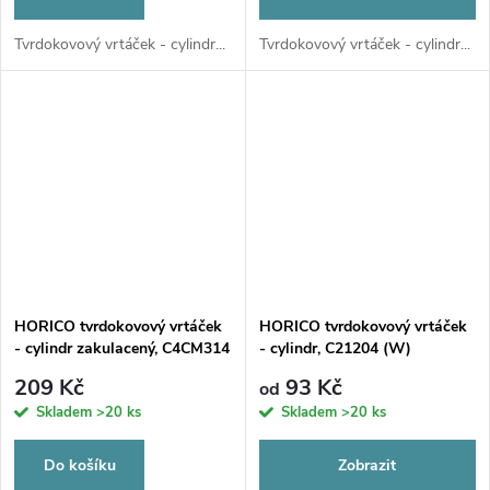
Tvrdokovový vrtáček - cylindr...
Tvrdokovový vrtáček - cylindr...
HORICO tvrdokovový vrtáček
HORICO tvrdokovový vrtáček
- cylindr zakulacený, C4CM314
- cylindr, C21204 (W)
(FG), ø 1,2mm
209 Kč
93 Kč
od
Skladem
>20 ks
Skladem
>20 ks
Do košíku
Zobrazit