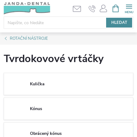
Přejít
NÁKUPNÍ
KOŠÍK
na
obsah
HLEDAT
ROTAČNÍ NÁSTROJE
Tvrdokovové vrtáčky
Kulička
Kónus
Obrácený kónus