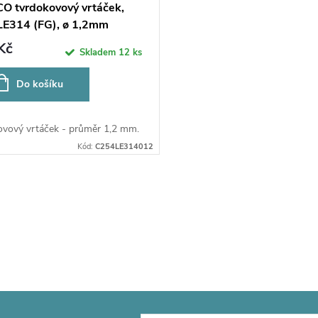
O tvrdokovový vrtáček,
E314 (FG), ø 1,2mm
Kč
Skladem
12 ks
Do košíku
ovový vrtáček - průměr 1,2 mm.
Kód:
C254LE314012