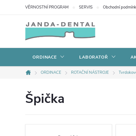
Přejít
VĚRNOSTNÍ PROGRAM
SERVIS
Obchodní podmín
na
obsah
ORDINACE
LABORATOŘ
AK
ORDINACE
ROTAČNÍ NÁSTROJE
Tvrdokov
Domů
Špička