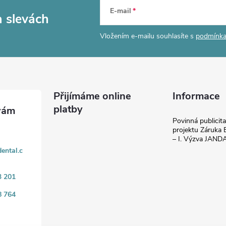
E-mail
a slevách
Vložením e-mailu souhlasíte s
podmínka
Přijímáme online
Informace
platby
Povinná publicit
projektu Záruka E
– I. Výzva JAN
ental.c
3 201
8 764