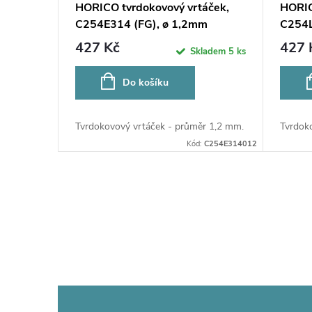
p
HORICO tvrdokovový vrtáček,
HORIC
u
C254E314 (FG), ø 1,2mm
C254L
r
427 Kč
427 
Skladem
5 ks
k
o
Do košíku
t
d
ů
Tvrdokovový vrtáček - průměr 1,2 mm.
Tvrdok
u
Kód:
C254E314012
k
O
t
v
ů
l
á