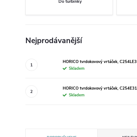
Do turbínky
Nejprodávanější
HORICO tvrdokovový vrtáček, C254LE3
Skladem
HORICO tvrdokovový vrtáček, C254E31
Skladem
Ř