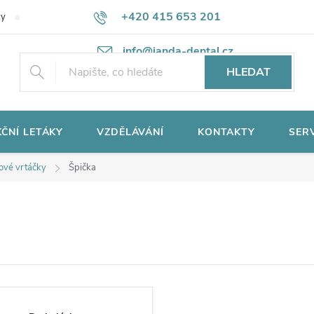
+420 415 653 201
ky
Potřebujete poradit?
Ochrana osobních údajů
info@janda-dental.cz
HLEDAT
ČNÍ LETÁKY
VZDĚLÁVÁNÍ
KONTAKTY
SER
ové vrtáčky
Špička