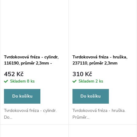
Tvrdokovová fréza - cylindr,
Tvrdokovová fréza - hruška,
116190, průměr 2,3mm -
237110, průměr 2,3mm
DOPRODEJ POSLEDNÍCH
452 Kč
310 Kč
KUSŮ
Skladem
8 ks
Skladem
2 ks
Do košíku
Do košíku
Tvrdokovová fréza - cylindr.
Tvrdokovová fréza - hruška.
Do...
Průměr...