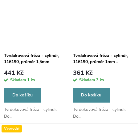
Tvrdokovová fréza - cylindr,
Tvrdokovová fréza - cylindr,
116190, průměr 1,5mm
116190, průměr 1mm -
DOPRODEJ POSLEDNÍCH
441 Kč
361 Kč
KUSŮ
Skladem
1 ks
Skladem
3 ks
Do košíku
Do košíku
Tvrdokovová fréza - cylindr.
Tvrdokovová fréza - cylindr.
Do...
Do...
Výprodej