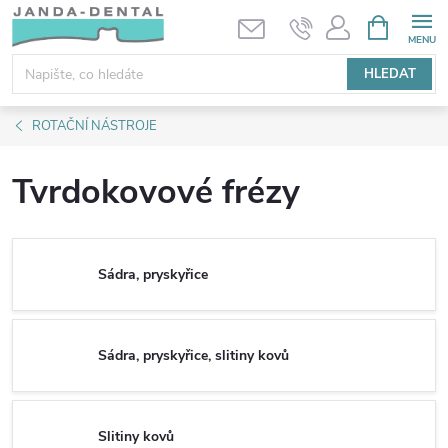
Přejít
NÁKUPNÍ
KOŠÍK
na
obsah
HLEDAT
ROTAČNÍ NÁSTROJE
Tvrdokovové frézy
Sádra, pryskyřice
Sádra, pryskyřice, slitiny kovů
Slitiny kovů