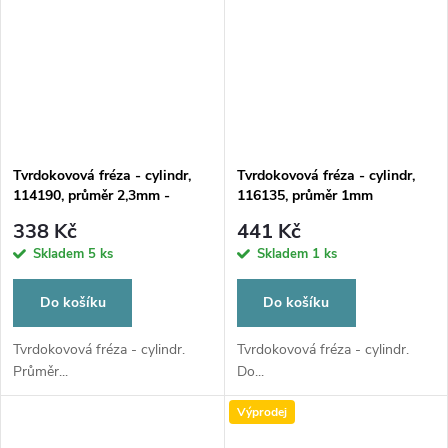
Tvrdokovová fréza - cylindr,
Tvrdokovová fréza - cylindr,
114190, průměr 2,3mm -
116135, průměr 1mm
DOPRODEJ POSLEDNÍCH
338 Kč
441 Kč
KUSŮ
Skladem
5 ks
Skladem
1 ks
Do košíku
Do košíku
Tvrdokovová fréza - cylindr.
Tvrdokovová fréza - cylindr.
Průměr...
Do...
Výprodej