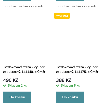
Tvrdokovová fréza - cylindr...
Tvrdokovová fréza - cylindr...
Výprodej
Tvrdokovová fréza - cylindr
Tvrdokovová fréza - cylindr
zakulacený, 144140, průměr
zakulacený, 144175, průměr
6mm
6mm - DOPRODEJ
490 Kč
388 Kč
POSLEDNÍCH KUSŮ
Skladem
2 ks
Skladem
6 ks
Do košíku
Do košíku