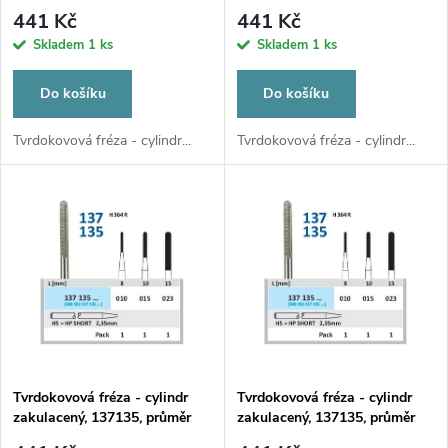
p
1,5mm
2,3mm
r
441 Kč
441 Kč
r
Skladem
1 ks
Skladem
1 ks
o
o
Do košíku
Do košíku
d
d
Tvrdokovová fréza - cylindr...
Tvrdokovová fréza - cylindr...
u
u
k
k
t
t
ů
ů
Tvrdokovová fréza - cylindr
Tvrdokovová fréza - cylindr
zakulacený, 137135, průměr
zakulacený, 137135, průměr
1,5mm
2,3mm