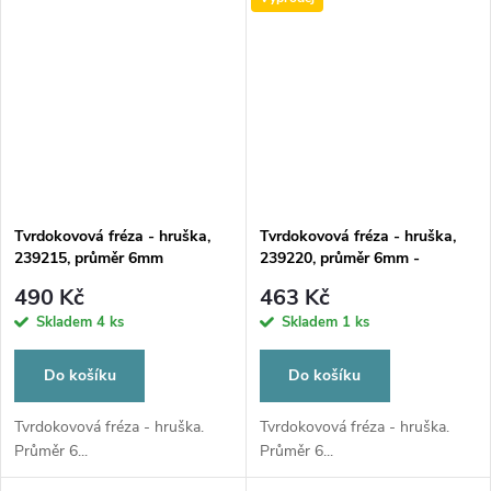
Tvrdokovová fréza - hruška,
Tvrdokovová fréza - hruška,
239215, průměr 6mm
239220, průměr 6mm -
DOPRODEJ POSLEDNÍCH
490 Kč
463 Kč
KUSŮ
Skladem
4 ks
Skladem
1 ks
Do košíku
Do košíku
Tvrdokovová fréza - hruška.
Tvrdokovová fréza - hruška.
Průměr 6...
Průměr 6...