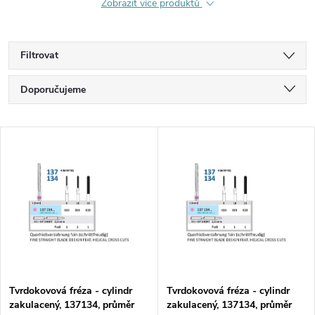
Zobrazit více produktů
Filtrovat
Ř
Doporučujeme
a
Nejlevnější
V
Nejdražší
z
ý
Nejprodávanější
e
p
Abecedně
n
i
í
s
p
Tvrdokovová fréza - cylindr
Tvrdokovová fréza - cylindr
zakulacený, 137134, průměr
zakulacený, 137134, průměr