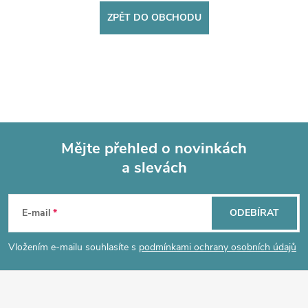
ZPĚT DO OBCHODU
Mějte přehled o novinkách
a slevách
Z
á
E-mail
ODEBÍRAT
p
Vložením e-mailu souhlasíte s
podmínkami ochrany osobních údajů
a