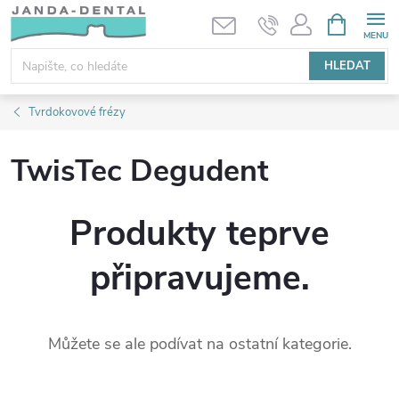
Přejít
NÁKUPNÍ
KOŠÍK
na
obsah
HLEDAT
Tvrdokovové frézy
TwisTec Degudent
Produkty teprve
připravujeme.
Můžete se ale podívat na ostatní kategorie.