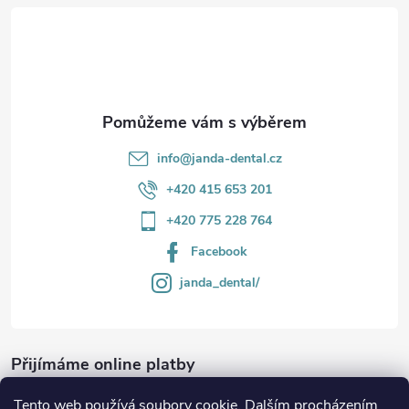
t
í
info
@
janda-dental.cz
+420 415 653 201
+420 775 228 764
Facebook
janda_dental/
Přijímáme online platby
Tento web používá soubory cookie. Dalším procházením