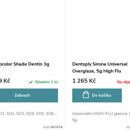
vocolor Shade Dentin 3g
Dentsply Sirona Universal
Overglaze, 5g High Flu
9 Kč
1 265 Kč
Skladem
1 ks
Na obj
Zobrazit
Do košíku
D1, SD2, SD3, SD4, SD5, SD6,...
Univerzální HIGH-FLU glazura. 
5g
Kód:
667676
Kó