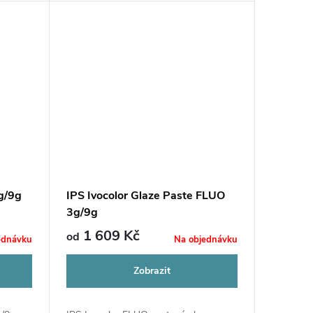
g/9g
IPS Ivocolor Glaze Paste FLUO
3g/9g
1 609 Kč
od
ednávku
Na objednávku
Zobrazit