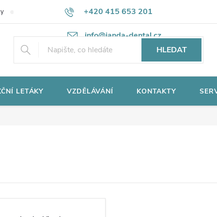
+420 415 653 201
ky
Potřebujete poradit?
Ochrana osobních údajů
info@janda-dental.cz
HLEDAT
ČNÍ LETÁKY
VZDĚLÁVÁNÍ
KONTAKTY
SER