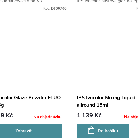
 dobarvovací hmoty k...
IPS Ivocolor pastová glazura: 3g
Kód:
D600700
vocolor Glaze Powder FLUO
IPS Ivocolor Mixing Liquid
5g
allround 15ml
9 Kč
1 139 Kč
Na objednávku
Na obj
Zobrazit
Do košíku