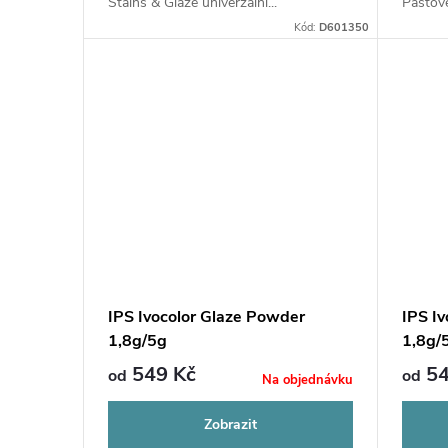
Stains & Glaze univerzální...
Pastové
Kód:
D601350
IPS Ivocolor Glaze Powder
IPS I
1,8g/5g
1,8g/
549 Kč
54
od
od
Na objednávku
Zobrazit