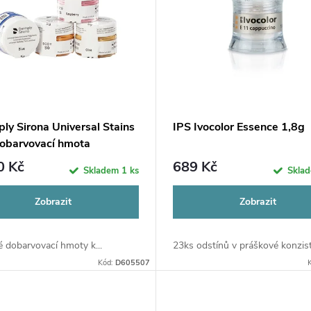
ly Sirona Universal Stains
IPS Ivocolor Essence 1,8g
dobarvovací hmota
0 Kč
689 Kč
Skladem
1 ks
Skla
Zobrazit
Zobrazit
 dobarvovací hmoty k...
23ks odstínů v práškové konziste
Kód:
D605507