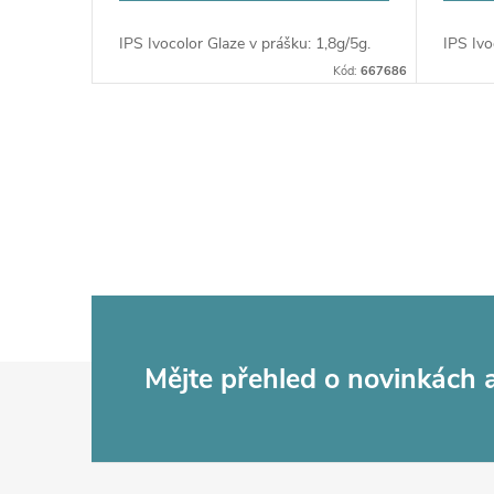
IPS Ivocolor Glaze v prášku: 1,8g/5g.
IPS Ivo
Kód:
667686
O
v
l
á
d
Z
Mějte přehled o novinkách
a
c
á
í