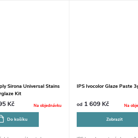
ly Sirona Universal Stains
IPS Ivocolor Glaze Paste 3
rglaze Kit
95 Kč
1 609 Kč
od
Na objednávku
Na obj
Do košíku
Zobrazit