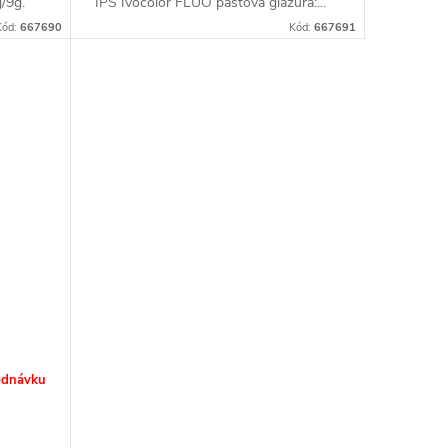
/9g.
IPS Ivocolor FLUO pastová glazura:...
Kód:
667690
Kód:
667691
ednávku