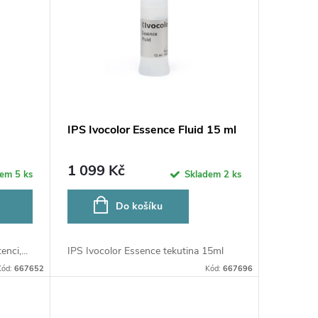
IPS Ivocolor Essence Fluid 15 ml
1 099 Kč
dem
5 ks
Skladem
2 ks
Do košíku
nci,...
IPS Ivocolor Essence tekutina 15ml
Kód:
667652
Kód:
667696