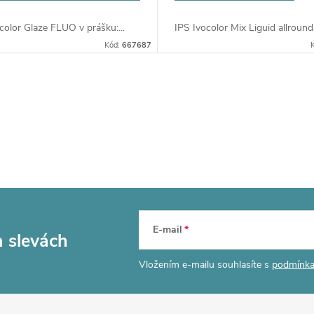
color Glaze FLUO v prášku:...
IPS Ivocolor Mix Liguid allround.
Kód:
667687
E-mail
a slevách
Vložením e-mailu souhlasíte s
podmínka