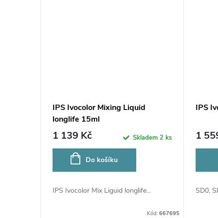
t
ů
IPS Ivocolor Mixing Liquid
IPS I
longlife 15ml
1 139 Kč
1 55
Skladem
2 ks
Do košíku
IPS Ivocolor Mix Liguid longlife...
SD0, S
Kód:
667695