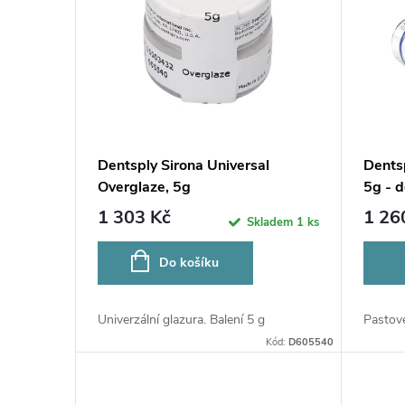
p
p
r
i
o
s
d
p
Dentsply Sirona Universal
Dentsp
u
Overglaze, 5g
5g - 
r
1 303 Kč
1 26
Skladem
1 ks
k
o
Do košíku
t
d
ů
Univerzální glazura. Balení 5 g
Pastové
u
Kód:
D605540
k