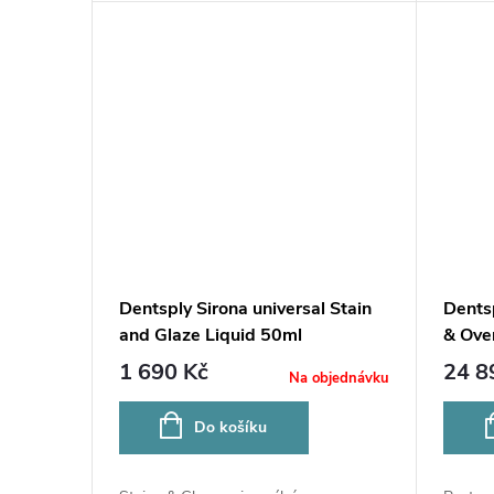
Dentsply Sirona universal Stain
Dentsp
and Glaze Liquid 50ml
& Ove
1 690 Kč
24 8
Na objednávku
Do košíku