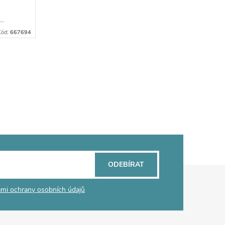
..
Kód:
667694
ODEBÍRAT
mi ochrany osobních údajů