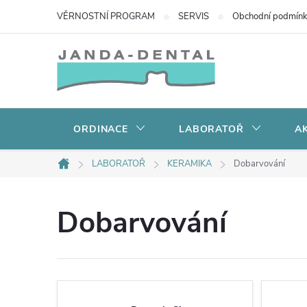
Přejít
VĚRNOSTNÍ PROGRAM
SERVIS
Obchodní podmín
na
obsah
ORDINACE
LABORATOŘ
AK
LABORATOŘ
KERAMIKA
Dobarvování
Domů
Dobarvování