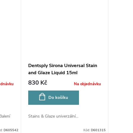
Dentsply Sirona Universal Stain
and Glaze Liquid 15ml
830 Kč
ednávku
Na objednávku
Do košíku
Balení
Stains & Glaze univerzální...
d:
D605542
Kód:
D601315