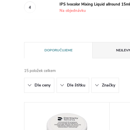
IPS Ivocolor Mixing Liquid allround 15ml
Na objednávku
Ř
DOPORUČUJEME
NEJLEVN
a
15
položek celkem
z
Dle ceny
Dle štítku
Značky
e
n
V
í
ý