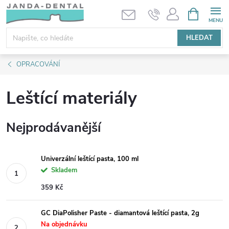
Přejít
NÁKUPNÍ
KOŠÍK
na
obsah
HLEDAT
OPRACOVÁNÍ
Leštící materiály
Nejprodávanější
Univerzální leštící pasta, 100 ml
Skladem
359 Kč
GC DiaPolisher Paste - diamantová leštící pasta, 2g
Na objednávku