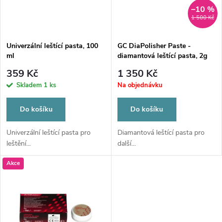
n
i
–10 %
1 500 Kč
í
s
p
Univerzální leštící pasta, 100
GC DiaPolisher Paste -
ml
diamantová leštící pasta, 2g
p
r
359 Kč
1 350 Kč
r
Skladem
1 ks
Na objednávku
o
o
Do košíku
Do košíku
d
d
Univerzální leštící pasta pro
Diamantová leštící pasta pro
leštění...
další...
u
u
Akce
k
k
t
t