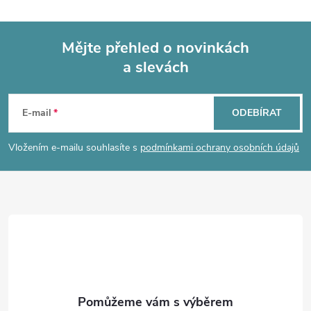
l
á
Mějte přehled o novinkách
d
a slevách
Z
a
á
c
E-mail
ODEBÍRAT
p
í
Vložením e-mailu souhlasíte s
podmínkami ochrany osobních údajů
p
a
r
t
v
í
k
y