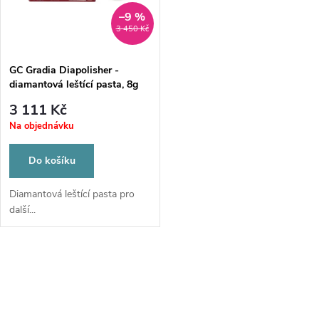
ů
ů
–9 %
3 450 Kč
GC Gradia Diapolisher -
diamantová leštící pasta, 8g
3 111 Kč
Na objednávku
Do košíku
Diamantová leštící pasta pro
další...
O
v