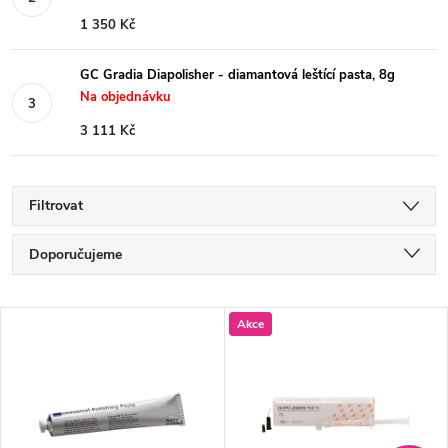
1 350 Kč
GC Gradia Diapolisher - diamantová leštící pasta, 8g
Na objednávku
3 111 Kč
Filtrovat
Ř
Doporučujeme
a
Nejlevnější
V
Akce
Nejdražší
z
ý
Nejprodávanější
e
p
Abecedně