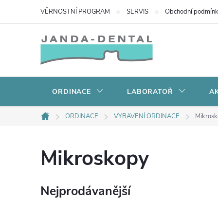
Přejít
VĚRNOSTNÍ PROGRAM
SERVIS
Obchodní podmín
na
obsah
ORDINACE
LABORATOŘ
AK
ORDINACE
VYBAVENÍ ORDINACE
Mikros
Domů
Mikroskopy
Nejprodávanější