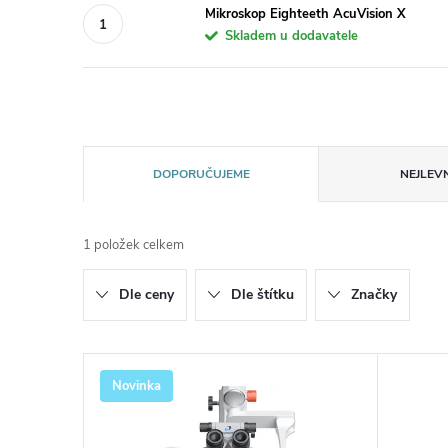
Mikroskop Eighteeth AcuVision X
Skladem u dodavatele
Ř
DOPORUČUJEME
NEJLEVN
a
1
položek celkem
z
Dle ceny
Dle štítku
Značky
e
n
V
Novinka
í
ý