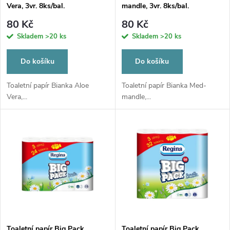
p
Vera, 3vr. 8ks/bal.
mandle, 3vr. 8ks/bal.
p
r
80 Kč
80 Kč
r
Skladem
>20 ks
Skladem
>20 ks
o
o
Do košíku
Do košíku
d
d
Toaletní papír Bianka Aloe
Toaletní papír Bianka Med-
Vera,...
mandle,...
u
u
k
k
t
t
ů
ů
Toaletní papír Big Pack
Toaletní papír Big Pack