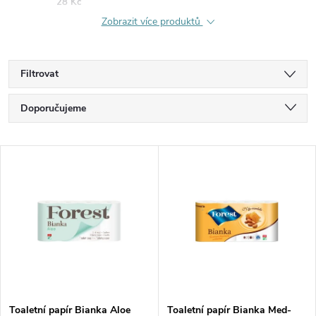
28 Kč
Zobrazit více produktů
Filtrovat
Ř
Doporučujeme
a
Nejlevnější
V
Nejdražší
z
ý
Nejprodávanější
e
p
Abecedně
n
i
í
s
Toaletní papír Bianka Aloe
Toaletní papír Bianka Med-