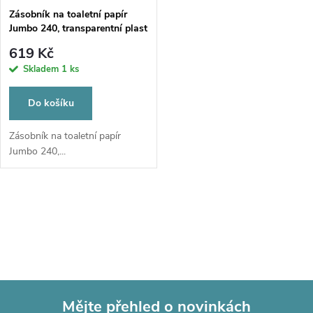
Zásobník na toaletní papír
Jumbo 240, transparentní plast
619 Kč
Skladem
1 ks
Do košíku
Zásobník na toaletní papír
Jumbo 240,...
O
v
l
á
Mějte přehled o novinkách