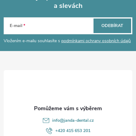
d
a slevách
Z
a
á
c
E-mail
ODEBÍRAT
p
í
Vložením e-mailu souhlasíte s
podmínkami ochrany osobních údajů
p
a
r
t
v
í
k
y
v
info
@
janda-dental.cz
ý
+420 415 653 201