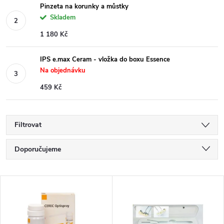
Pinzeta na korunky a můstky
Skladem
1 180 Kč
IPS e.max Ceram - vložka do boxu Essence
Na objednávku
459 Kč
Filtrovat
Ř
Doporučujeme
a
Nejlevnější
V
Nejdražší
z
ý
Nejprodávanější