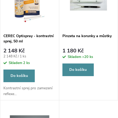
e
p
Abecedně
n
i
í
s
p
CEREC Optispray - kontrastní
Pinzeta na korunky a můstky
sprej, 50 ml
p
r
2 148 Kč
1 180 Kč
r
Měrná
2 148 Kč / 1 ks
Skladem
>20 ks
o
cena:
Skladem
2 ks
o
Do košíku
d
Do košíku
d
Kontrastní sprej pro zamezení
u
reflexe...
u
k
k