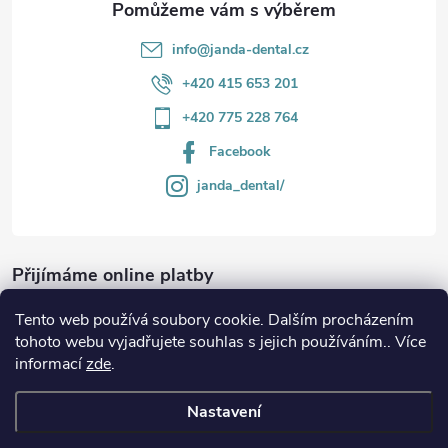
v
info
@
janda-dental.cz
ý
+420 415 653 201
p
+420 775 228 764
i
Facebook
s
janda_dental/
u
Přijímáme online platby
Tento web používá soubory cookie. Dalším procházením
tohoto webu vyjadřujete souhlas s jejich používáním.. Více
informací
zde
.
Informace
Nastavení