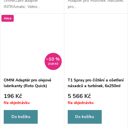
UniverZální adapter
Adapter pro Multiflex. Nástavec
INTRAmatic. Velmi...
pro...
Akce
–10 %
218 Kč
OMNI Adaptér pro olejové
T1 Spray pro čištění a ošetření
lubrikanty (Roto Quick)
násadců a turbínek, 6x250ml
196 Kč
5 566 Kč
Na objednávku
Na objednávku
Do košíku
Do košíku