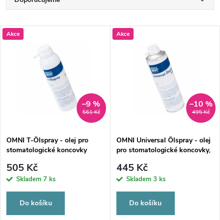
Ř
a
Nejlevnější
V
Akce
Akce
Nejdražší
z
ý
Nejprodávanější
e
p
Abecedně
n
i
–9 %
–10 %
561 Kč
495 Kč
í
s
p
OMNI T-Ölspray - olej pro
OMNI Universal Ölspray - olej
stomatologické koncovky
pro stomatologické koncovky,
p
Sirona, 250ml
500ml
r
505 Kč
445 Kč
r
Skladem
7 ks
Skladem
3 ks
o
o
Do košíku
Do košíku