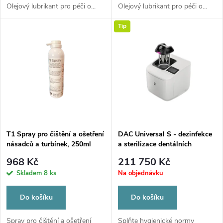
d
d
Olejový lubrikant pro péči o...
Olejový lubrikant pro péči o...
u
Tip
u
k
k
t
t
ů
ů
T1 Spray pro čištění a ošetření
DAC Universal S - dezinfekce
násadců a turbínek, 250ml
a sterilizace dentálních
koncovek
968 Kč
211 750 Kč
Skladem
8 ks
Na objednávku
Do košíku
Do košíku
Spray pro čištění a ošetření
Splňte hygienické normy