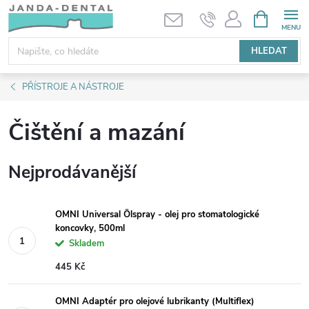
Přejít
NÁKUPNÍ
KOŠÍK
na
obsah
HLEDAT
PŘÍSTROJE A NÁSTROJE
Čištění a mazání
Nejprodávanější
OMNI Universal Ölspray - olej pro stomatologické
koncovky, 500ml
Skladem
445 Kč
OMNI Adaptér pro olejové lubrikanty (Multiflex)