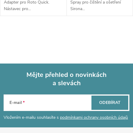
Adapter pro Roto Quick.
Spray pro čištění a ošetření
Nástavec pro...
Sirona...
O
v
l
á
Mějte přehled o novinkách
d
a slevách
Z
a
á
c
E-mail
ODEBÍRAT
p
í
Vložením e-mailu souhlasíte s
podmínkami ochrany osobních údajů
p
a