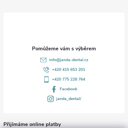
r
t
v
í
k
y
v
info
@
janda-dental.cz
ý
+420 415 653 201
p
+420 775 228 764
i
Facebook
s
janda_dental/
u
Přijímáme online platby