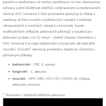
pacienti a zaměstnanci se mohou spolehnout na tuto všestrannou
ochranu a plně důvěřovat ošetření s připravenými a sterilizovanými
nástroji.
DAC Universal S čistí, promazává (pokud je to třeba) a
sterilizuje až šest rovných a kolénkových násadců a turbínek,
ultrasonických a sonických násadců a koncovek, trysek
multifunkčních stříkaček, pískovacích přístrojů a násadců pro
pískování za dobu cca 21 minut – včetně chlazení.
Dezinfekce s
DAC Universal S je nejen baktericidní a fungicidní, ale také plně
1
virucidní. Virucidní
aktivita je prokázána. Spektrum účinnosti s
příslušnými příklady:
baktericidní -
TBC, S. aureus
fungicidní
- C. albicans
virucidní
- HPV, HBV, HCV, HIV, COVID-19, chřipka,
adenoviry, noroviry
1
Testováno s teplotně odolnými parvoviry.