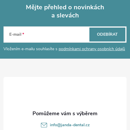
Mějte přehled o novinkách
a slevách
Z
á
E-mail
ODEBÍRAT
p
Vložením e-mailu souhlasíte s
podmínkami ochrany osobních údajů
a
t
í
info
@
janda-dental.cz