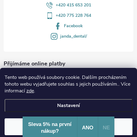
+420 415 653 201
+420 775 228 764
Facebook
janda_dental/
Přijímáme online platby
Tento web používá soubory cookie. Dalším procházením
tohoto webu vyjadřujete souhlas s jejich používáním.. Více
informací
zde
.
Informace
Nastavení
Copyright 2026
JANDA-DENTAL.cz
. Všechna práva vyhrazena.
Sleva 5% na první
Souhlasím
ANO
NE
Vytvořil Shoptet
nákup?