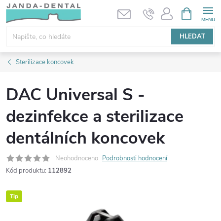
Přejít
NÁKUPNÍ
KOŠÍK
na
obsah
HLEDAT
Sterilizace koncovek
DAC Universal S -
dezinfekce a sterilizace
dentálních koncovek
Neohodnoceno
Podrobnosti hodnocení
Kód produktu:
112892
Tip