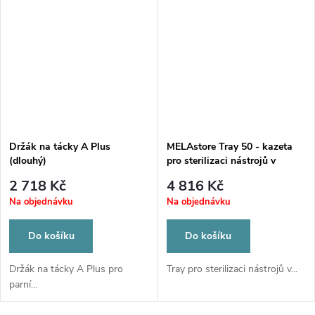
Držák na tácky A Plus
MELAstore Tray 50 - kazeta
(dlouhý)
pro sterilizaci nástrojů v
MELAstore Box 100
2 718 Kč
4 816 Kč
Na objednávku
Na objednávku
Do košíku
Do košíku
Držák na tácky A Plus pro
Tray pro sterilizaci nástrojů v...
parní...