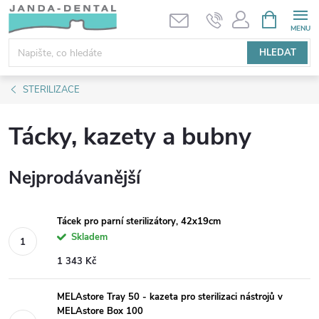
Přejít
NÁKUPNÍ
KOŠÍK
na
obsah
HLEDAT
STERILIZACE
Tácky, kazety a bubny
Nejprodávanější
Tácek pro parní sterilizátory, 42x19cm
Skladem
1 343 Kč
MELAstore Tray 50 - kazeta pro sterilizaci nástrojů v
MELAstore Box 100