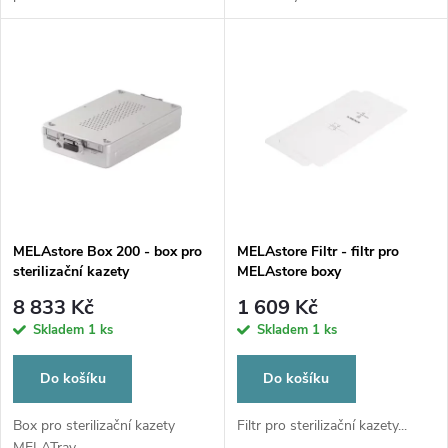
u
u
k
k
t
t
ů
ů
MELAstore Box 200 - box pro
MELAstore Filtr - filtr pro
sterilizační kazety
MELAstore boxy
8 833 Kč
1 609 Kč
Skladem
1 ks
Skladem
1 ks
Do košíku
Do košíku
Box pro sterilizační kazety
Filtr pro sterilizační kazety...
MELATray...