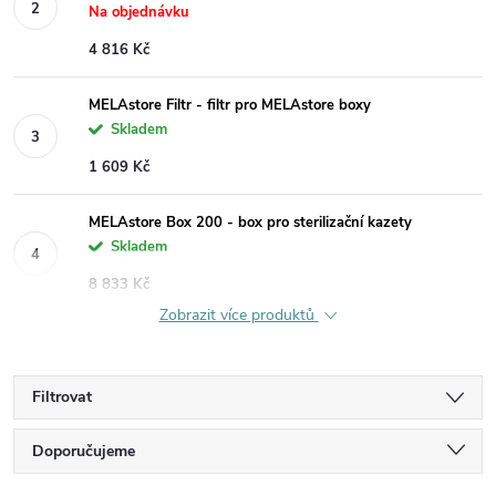
Na objednávku
4 816 Kč
MELAstore Filtr - filtr pro MELAstore boxy
Skladem
1 609 Kč
MELAstore Box 200 - box pro sterilizační kazety
Skladem
8 833 Kč
Zobrazit více produktů
Filtrovat
Ř
Doporučujeme
Nejlevnější