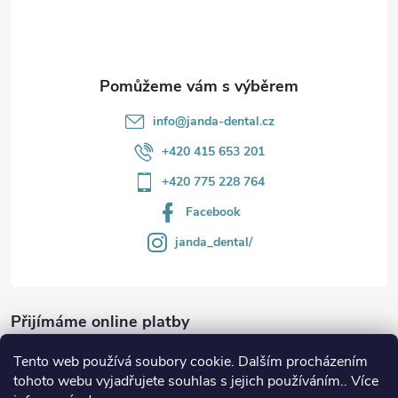
í
k
y
v
info
@
janda-dental.cz
ý
+420 415 653 201
p
+420 775 228 764
i
Facebook
s
janda_dental/
u
Přijímáme online platby
Tento web používá soubory cookie. Dalším procházením
tohoto webu vyjadřujete souhlas s jejich používáním.. Více