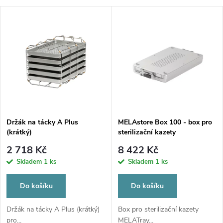
a
V
Nejdražší
z
ý
Nejprodávanější
e
p
Abecedně
n
i
í
s
p
Držák na tácky A Plus
MELAstore Box 100 - box pro
(krátký)
sterilizační kazety
p
r
2 718 Kč
8 422 Kč
r
Skladem
1 ks
Skladem
1 ks
o
o
Do košíku
Do košíku
d
d
Držák na tácky A Plus (krátký)
Box pro sterilizační kazety
pro...
MELATray...