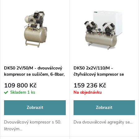
u
k
k
t
t
ů
ů
DK50 2V/50/M - dvouválcový
DK50 2x2V/110/M -
kompresor se sušičem, 6-8bar,
čtyřválcový kompresor se
50L
sušičem 230V
109 800 Kč
159 236 Kč
Skladem
1 ks
Na objednávku
Zobrazit
Zobrazit
Dvouválcový kompresor s 50.
Dva dvouválcové agregáty se...
litrovým...