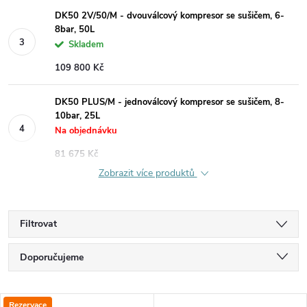
DK50 2V/50/M - dvouválcový kompresor se sušičem, 6-
8bar, 50L
Skladem
109 800 Kč
DK50 PLUS/M - jednoválcový kompresor se sušičem, 8-
10bar, 25L
Na objednávku
81 675 Kč
Zobrazit více produktů
Filtrovat
Ř
Doporučujeme
a
Nejlevnější
Rezervace