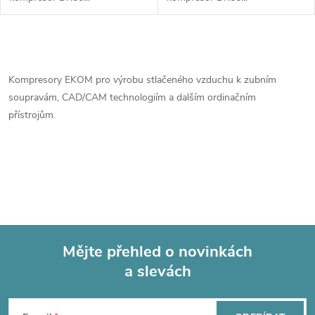
O
v
Kompresory EKOM pro výrobu stlačeného vzduchu k zubním
soupravám, CAD/CAM technologiím a dalším ordinačním
l
přístrojům.
á
d
a
c
í
Mějte přehled o novinkách
a slevách
Z
p
r