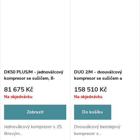
DK50 PLUS/M - jednoválcový
DUO 2/M - dvouválcový
kompresor se sušičem, 8-
kompresor se sušičem a
10bar, 25L
odsávačkou ve skříni
81 675 Kč
158 510 Kč
Na objednávku
Na objednávku
Zobrazit
Do košíku
Jednoválcový kompresor s 25.
Dvouválcový bezolejový
litrovým...
kompresor s...