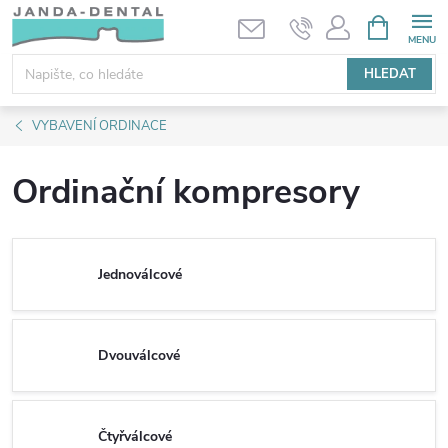
Přejít
NÁKUPNÍ
KOŠÍK
na
obsah
HLEDAT
VYBAVENÍ ORDINACE
Ordinační kompresory
Jednoválcové
Dvouválcové
Čtyřválcové