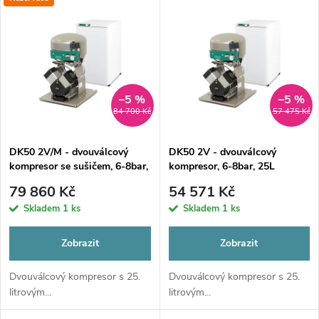
V
Nejdražší
z
ý
Nejprodávanější
e
p
Abecedně
n
i
–5 %
–5 %
84 700 Kč
57 475 Kč
í
s
p
DK50 2V/M - dvouválcový
DK50 2V - dvouválcový
kompresor se sušičem, 6-8bar,
kompresor, 6-8bar, 25L
p
25L
r
79 860 Kč
54 571 Kč
r
Skladem
1 ks
Skladem
1 ks
o
o
Zobrazit
Zobrazit
d
d
Dvouválcový kompresor s 25.
Dvouválcový kompresor s 25.
litrovým...
litrovým...
u