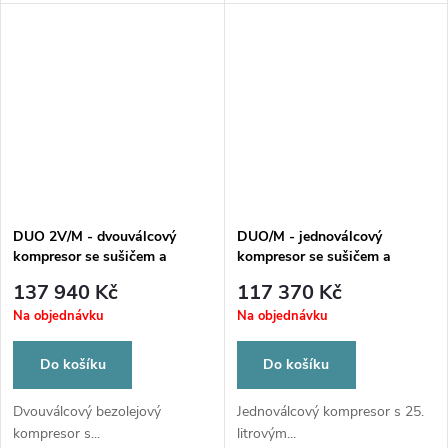
DUO 2V/M - dvouválcový
DUO/M - jednoválcový
kompresor se sušičem a
kompresor se sušičem a
odsávačkou ve skříni
odsávačkou ve skříni
137 940 Kč
117 370 Kč
Na objednávku
Na objednávku
Do košíku
Do košíku
Dvouválcový bezolejový
Jednoválcový kompresor s 25.
kompresor s...
litrovým...