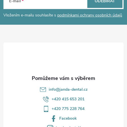
á
E-mail
ODEBÍRAT
v
p
Vložením e-mailu souhlasíte s
podmínkami ochrany osobních údajů
k
a
y
t
v
ý
í
p
i
s
info
@
janda-dental.cz
u
+420 415 653 201
+420 775 228 764
Facebook