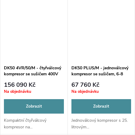
DK50 4VR/50/M - čtyřválcový
DK50 PLUS/M - jednoválcový
kompresor se sušičem 400V
kompresor se sušičem, 6-8
bar, 25L
156 090 Kč
67 760 Kč
Na objednávku
Na objednávku
Zobrazit
Zobrazit
Kompaktní čtyřválcový
Jednoválcový kompresor s 25.
kompresor na...
litrovým...