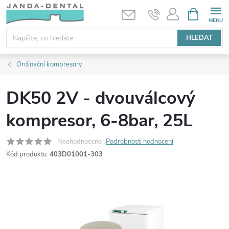
Přejít
NÁKUPNÍ
KOŠÍK
na
obsah
HLEDAT
Ordinační kompresory
DK50 2V - dvouválcový
kompresor, 6-8bar, 25L
Neohodnoceno
Podrobnosti hodnocení
Kód produktu:
403D01001-303