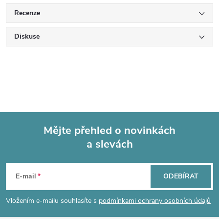
Recenze
Diskuse
Mějte přehled o novinkách
a slevách
Z
á
E-mail
ODEBÍRAT
p
Vložením e-mailu souhlasíte s
podmínkami ochrany osobních údajů