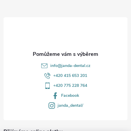
a
t
í
info
@
janda-dental.cz
+420 415 653 201
+420 775 228 764
Facebook
janda_dental/