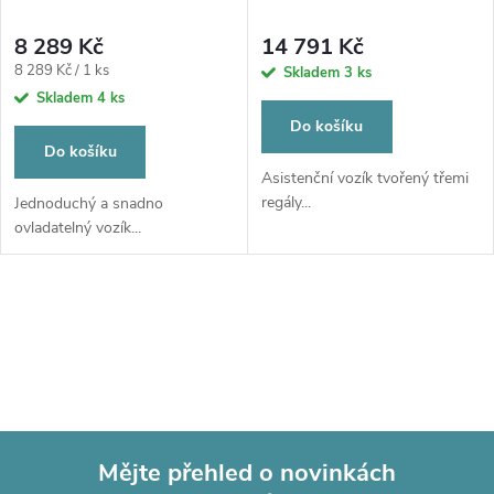
p
p
r
8 289 Kč
14 791 Kč
r
Měrná
8 289 Kč / 1 ks
Skladem
3 ks
o
cena:
Skladem
4 ks
o
Do košíku
d
Do košíku
d
Asistenční vozík tvořený třemi
regály...
Jednoduchý a snadno
u
ovladatelný vozík...
u
k
k
O
t
t
v
ů
l
ů
á
Mějte přehled o novinkách