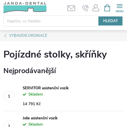
Přejít
NÁKUPNÍ
KOŠÍK
na
obsah
HLEDAT
VYBAVENÍ ORDINACE
Pojízdné stolky, skříňky
Nejprodávanější
SERVITOR asistenční vozík
Skladem
14 791 Kč
Jolie asistenční vozík
Skladem