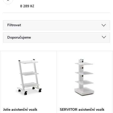
8 289 Kč
Filtrovat
Ř
Doporučujeme
a
Nejlevnější
V
Nejdražší
z
ý
Nejprodávanější
e
p
Abecedně
n
i
í
s
Jolie asistenční vozík
SERVITOR asistenční vozík