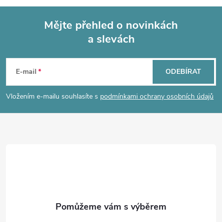
Mějte přehled o novinkách
a slevách
Z
á
E-mail
ODEBÍRAT
p
Vložením e-mailu souhlasíte s
podmínkami ochrany osobních údajů
a
t
í