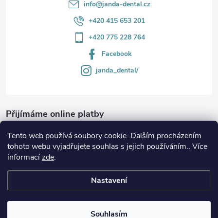
info
@
janda-dental.cz
+420 415 653 201
+420 775 228 764
Facebook
janda_dental/
Přijímáme online platby
Tento web používá soubory cookie. Dalším procházením
tohoto webu vyjadřujete souhlas s jejich používáním.. Více
informací
zde
.
Informace
Nastavení
Copyright 2026
JANDA-DENTAL.cz
. Všechna práva vyhrazena.
Souhlasím