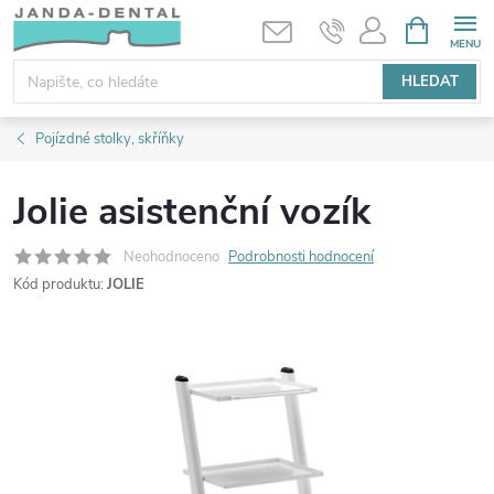
Přejít
NÁKUPNÍ
KOŠÍK
na
obsah
HLEDAT
Pojízdné stolky, skříňky
Jolie asistenční vozík
Neohodnoceno
Podrobnosti hodnocení
Kód produktu:
JOLIE