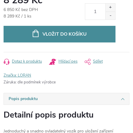
8 289 Kč
6 850 Kč bez DPH
Měrná
8 289 Kč / 1 ks
cena:
VLOŽIT DO KOŠÍKU
Dotaz k produktu
Hlídací pes
Sdílet
Značka:
LORAN
Záruka
:
dle podmínek výrobce
Popis produktu
Detailní popis produktu
Jednoduchý a snadno ovladatelný vozík pro uložení zařízení