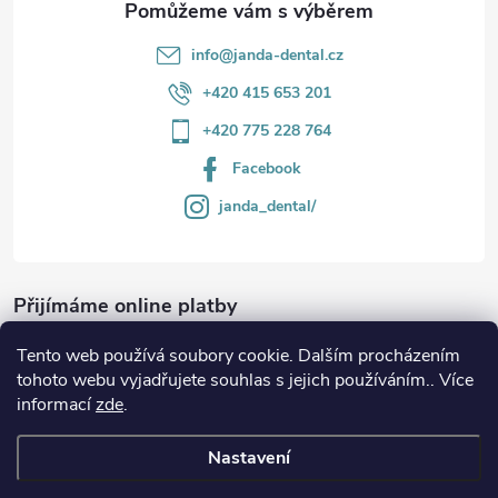
v
info
@
janda-dental.cz
ý
+420 415 653 201
p
+420 775 228 764
i
Facebook
s
janda_dental/
u
Přijímáme online platby
Tento web používá soubory cookie. Dalším procházením
tohoto webu vyjadřujete souhlas s jejich používáním.. Více
informací
zde
.
Informace
Nastavení