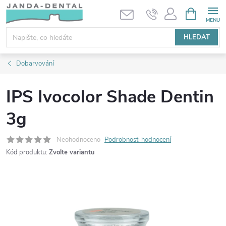
Přejít
NÁKUPNÍ
KOŠÍK
na
obsah
HLEDAT
Dobarvování
IPS Ivocolor Shade Dentin
3g
Neohodnoceno
Podrobnosti hodnocení
Kód produktu:
Zvolte variantu